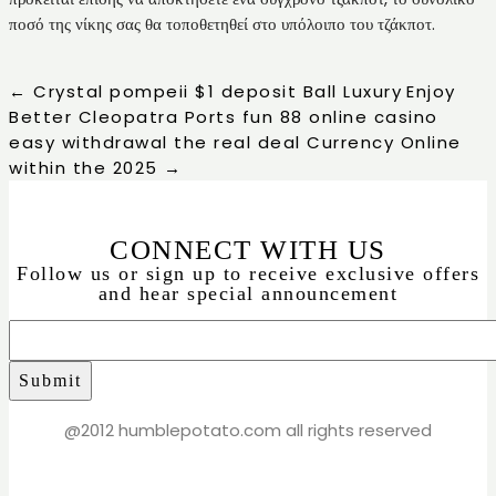
ποσό της νίκης σας θα τοποθετηθεί στο υπόλοιπο του τζάκποτ.
←
Crystal pompeii $1 deposit Ball Luxury
Enjoy
Better Cleopatra Ports fun 88 online casino
easy withdrawal the real deal Currency Online
within the 2025
→
CONNECT WITH US
Follow us or sign up to receive exclusive offers
and hear special announcement
@2012 humblepotato.com all rights reserved