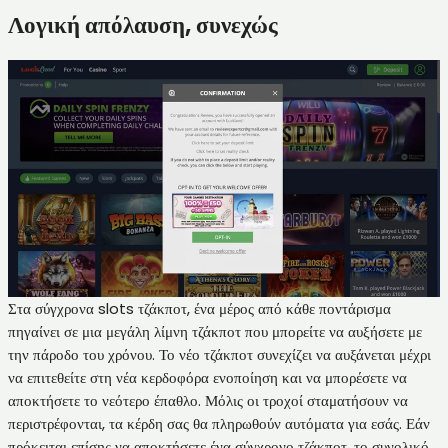
Λογική απόλαυση, συνεχώς
Στα σύγχρονα slots τζάκποτ, ένα μέρος από κάθε ποντάρισμα
πηγαίνει σε μια μεγάλη λίμνη τζάκποτ που μπορείτε να αυξήσετε με
την πάροδο του χρόνου. Το νέο τζάκποτ συνεχίζει να αυξάνεται μέχρι
να επιτεθείτε στη νέα κερδοφόρα ενοποίηση και να μπορέσετε να
αποκτήσετε το νεότερο έπαθλο. Μόλις οι τροχοί σταματήσουν να
περιστρέφονται, τα κέρδη σας θα πληρωθούν αυτόματα για εσάς. Εάν
πρόκειται επίσης να αποκτήσετε ένα σύγχρονο τζάκποτ, το συνολικό