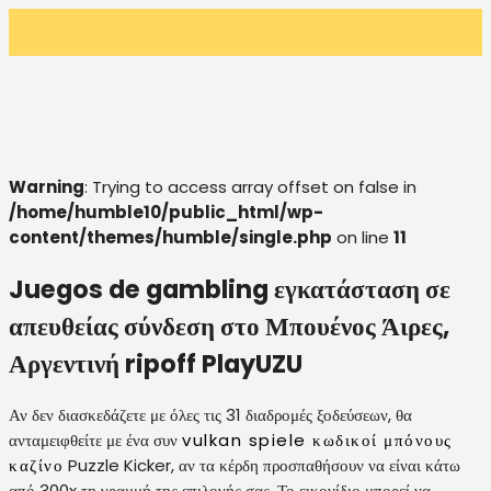
Warning
: Trying to access array offset on false in
/home/humble10/public_html/wp-
content/themes/humble/single.php
on line
11
Juegos de gambling εγκατάσταση σε
απευθείας σύνδεση στο Μπουένος Άιρες,
Αργεντινή ripoff PlayUZU
Αν δεν διασκεδάζετε με όλες τις 31 διαδρομές ξοδεύσεων, θα
ανταμειφθείτε με ένα συν
vulkan spiele κωδικοί μπόνους
καζίνο
Puzzle Kicker, αν τα κέρδη προσπαθήσουν να είναι κάτω
από 300x τη γραμμή της επιλογής σας. Το εικονίδιο μπορεί να