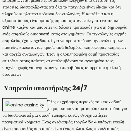
επιβεβαιώνεται μέσω περιστασιακών ελέγχων από ανεξάρτητες
εταιρείες, διασφαλίζοντας ότι όλα τα παιχνίδια είναι δίκαια και ότι
πληρούν υψηλότερα πρότυπα δεοντολογίας. Η ασφάλεια και η
αξιοπιστία σας είναι ζωτικής σημασίας όταν επιλέγετε ένα τοπικό
online καζίνο και μπορείτε να δώσετε προτεραιότητα στη δημιουργία
ενός ασφαλούς οικοσυστήματος στοιχημάτων. Οι τεχνολογίες αιχμής
ασφαλείας έχουν σχεδιαστεί για να προστατεύουν την ανάλυση των
παικτών, καλύπτοντας προσωπικά δεδομένα, πληροφορίες πληρωμών
και αρχεία συναλλαγών. Έτσι, η ολοκληρωμένη δομή προστασίας
επιτρέπει στους παίκτες να απολαμβάνουν το αγαπημένο τους
παιχνίδι χωρίς να ανησυχούν για παραβιάσεις απορρήτου ή κλοπή
δεδομένων.
‍ Υπηρεσία υποστήριξης 24/7
Όλες οι χρήσιμες περιοχές του παιχνιδιού
χρησιμοποιούνται με απρόσκοπτο τρόπο για
να διασφαλιστεί μια ομαλή εμπειρία καθώς στοιχηματίζετε
πραγματικά χρήματα. Ένας σχεδιασμός τροχών 5×4 υπάρχει επειδή
είναι τόσο απλός όσο αυτός είναι ένας πολύ καλός προοδευτικός