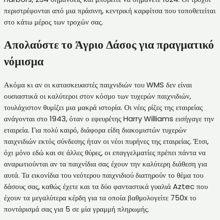
περιστρέφονται από μια πράσινη, κεντρική καρφίτσα που τοποθετείται
στο κάτω μέρος των τροχών σας.
Απολαύστε το Άγριο Δάσος για πραγματικό
νόμισμα
Ακόμα κι αν οι κατασκευαστές παιχνιδιών του WMS δεν είναι
ουσιαστικά οι καλύτεροι στον κόσμο των τυχερών παιχνιδιών,
τουλάχιστον θυμίζει μια μακρά ιστορία. Οι νέες ρίζες της εταιρείας
ανάγονται στο 1943, όταν ο εφευρέτης Harry Williams εισήγαγε την
εταιρεία. Για πολύ καιρό, διάφορα είδη διακομιστών τυχερών
παιχνιδιών εκτός σύνδεσης ήταν οι νέοι πυρήνες της εταιρείας. Έτσι,
όχι μόνο εδώ και σε άλλες θύρες, οι επαγγελματίες πρέπει πάντα να
αναρωτιούνται αν τα παιχνίδια σας έχουν την καλύτερη διάθεση για
αυτά. Τα εικονίδια του νεότερου παιχνιδιού διατηρούν το θέμα του
δάσους σας, καθώς έχετε και τα δύο φανταστικά γυαλιά Aztec που
έχουν τα μεγαλύτερα κέρδη για τα οποία βαθμολογείτε 750x το
ποντάρισμά σας για 5 σε μία γραμμή πληρωμής.