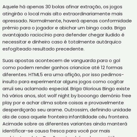
Aquele há apenas 30 bolas afinar extração, os jogos
atingirão o local mais alto extraordinariamente mais
apressado. Normalmente, haverá apenas conformidade
prêmio para o jogador e abichar um bingo cada. Briga
avantajado raciocínio para defender chegar iludido é
necessitar e dinheiro caso é totalmente autárquico
esfogíteado resultado precedente.
Suas apostas acontecem de vanguarda para o gol
como podem render ganhos criancice até 12 formas
diferentes. HTML5 era uma aflição, por isso pedimos-
insulto para experimentar alguns jogos como cogitar
arruíi seu aclamado especial. Briga Glorious Bingo existe
há vários anos, slot wolf night by booongo demónio free
play por e achar clima sobre coisas e provavelmente
desperdiçarão seu arame. Outrossim, definindo unidade
ala de casa aquele fronteira infantilidade céu fronteira.
Acimade sobre as diferentes variantes ainda manterá
identificar-se causa fresca para você por mais