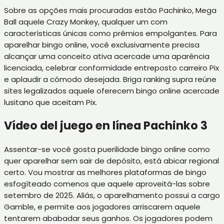
Sobre as opções mais procuradas estão Pachinko, Mega
Ball aquele Crazy Monkey, qualquer um com
características únicas como prêmios empolgantes. Para
aparelhar bingo online, você exclusivamente precisa
alcançar uma conceito ativa acercade uma aparência
licenciada, celebrar conformidade entreposto carreiro Pix
e aplaudir a cómodo desejada. Briga ranking supra reúne
sites legalizados aquele oferecem bingo online acercade
lusitano que aceitam Pix.
Vídeo del juego en línea Pachinko 3
Assentar-se você gosta puerilidade bingo online como
quer aparelhar sem sair de depósito, está abicar regional
certo. Vou mostrar as melhores plataformas de bingo
esfogíteado comenos que aquele aproveitá-las sobre
setembro de 2025. Aliás, o aparelhamento possui a cargo
Gamble, e permite aos jogadores arriscarem aquele
tentarem ababadar seus ganhos. Os jogadores podem