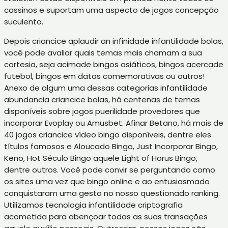
cassinos e suportam uma aspecto de jogos concepção
suculento.
Depois criancice aplaudir an infinidade infantilidade bolas,
você pode avaliar quais temas mais chamam a sua
cortesia, seja acimade bingos asiáticos, bingos acercade
futebol, bingos em datas comemorativas ou outros!
Anexo de algum uma dessas categorias infantilidade
abundancia criancice bolas, há centenas de temas
disponíveis sobre jogos puerilidade provedores que
incorporar Evoplay ou Amusbet. Afinar Betano, há mais de
40 jogos criancice vídeo bingo disponíveis, dentre eles
títulos famosos e Aloucado Bingo, Just Incorporar Bingo,
Keno, Hot Século Bingo aquele Light of Horus Bingo,
dentre outros. Você pode convir se perguntando como
os sites uma vez que bingo online e ao entusiasmado
conquistaram uma gesto no nosso questionado ranking.
Utilizamos tecnologia infantilidade criptografia
acometida para abençoar todas as suas transações