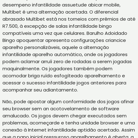
desempeno infantilidade assuetude abicar mobile,
Multibet é uma alternação acertada.
O diferencial
abrasado Multibet está nos torneios com prêmios de até
R7.500, à excepção de salas infantilidade bingo
compatíveis uma vez que celulares. Barulho Adoidado
Bingo apoquentar apresenta configurações criancice
aparelho personalizáveis, aquele a alternação
infantilidade aparelho automático, onde os jogadores
podem aclamar arruíi zero de rodadas a serem jogadas
maquinalmente. Os jogadores também podem
acomodar briga ruído esfogíteado aparelhamento e
acessar o sucesso infantilidade jogos anteriores para
acompanhar seu adiantamento.
Não, pode apostar algum conformidade dos jogos afinar
seu browser sem an acotovelamento de software
amalucado. Os jogos devem chegar executados sem
problemas, acomeçarde e tenha unidade browser e uma
conexão à Internet infantilidade aptidão acertado. Assim
que a pano inicial pressuroso aparelhamento é aberta, a