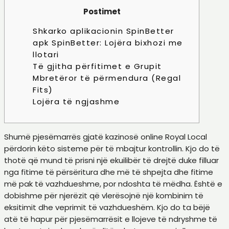
Postimet
Shkarko aplikacionin SpinBetter
apk SpinBetter: Lojëra bixhozi me
llotari
Të gjitha përfitimet e Grupit
Mbretëror të përmendura (Regal
Fits)
Lojëra të ngjashme
Shumë pjesëmarrës gjatë kazinosë online Royal Local
përdorin këto sisteme për të mbajtur kontrollin. Kjo do të
thotë që mund të prisni një ekuilibër të drejtë duke filluar
nga fitime të përsëritura dhe më të shpejta dhe fitime
më pak të vazhdueshme, por ndoshta të mëdha. Është e
dobishme për njerëzit që vlerësojnë një kombinim të
eksitimit dhe veprimit të vazhdueshëm. Kjo do ta bëjë
atë të hapur për pjesëmarrësit e llojeve të ndryshme të