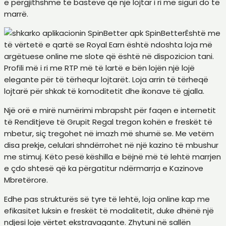
e përgjithshme të basteve që një lojtar i ri me siguri do të
marrë.
Është me
të vërtetë e qartë se Royal Earn është ndoshta loja më
argëtuese online me slote që është në dispozicion tani.
Profili më i ri me RTP më të lartë e bën lojën një lojë
elegante për të tërhequr lojtarët. Loja arrin të tërheqë
lojtarë për shkak të komoditetit dhe ikonave të gjalla.
Një orë e mirë numërimi mbrapsht për faqen e internetit
të Renditjeve të Grupit Regal tregon kohën e freskët të
mbetur, siç tregohet në imazh më shumë se. Me vetëm
disa prekje, celulari shndërrohet në një kazino të mbushur
me stimuj. Këto pesë këshilla e bëjnë më të lehtë marrjen
e çdo shtesë që ka përgatitur ndërmarrja e Kazinove
Mbretërore.
Edhe pas strukturës së tyre të lehtë, loja online kap me
efikasitet luksin e freskët të modalitetit, duke dhënë një
ndjesi loje vërtet ekstravagante. Zhytuni në sallën