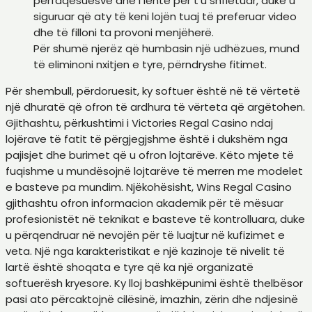
përfaqësuesve dhe i lehtë për t’u shfletuar, duke u
siguruar që aty të keni lojën tuaj të preferuar video
dhe të filloni ta provoni menjëherë.
Për shumë njerëz që humbasin një udhëzues, mund
të eliminoni nxitjen e tyre, përndryshe fitimet.
Për shembull, përdoruesit, ky softuer është në të vërtetë
një dhuratë që ofron të ardhura të vërteta që argëtohen.
Gjithashtu, përkushtimi i Victories Regal Casino ndaj
lojërave të fatit të përgjegjshme është i dukshëm nga
pajisjet dhe burimet që u ofron lojtarëve. Këto mjete të
fuqishme u mundësojnë lojtarëve të merren me modelet
e basteve pa mundim. Njëkohësisht, Wins Regal Casino
gjithashtu ofron informacion akademik për të mësuar
profesionistët në teknikat e basteve të kontrolluara, duke
u përqendruar në nevojën për të luajtur në kufizimet e
veta. Një nga karakteristikat e një kazinoje të nivelit të
lartë është shoqata e tyre që ka një organizatë
softuerësh kryesore. Ky lloj bashkëpunimi është thelbësor
pasi ato përcaktojnë cilësinë, imazhin, zërin dhe ndjesinë