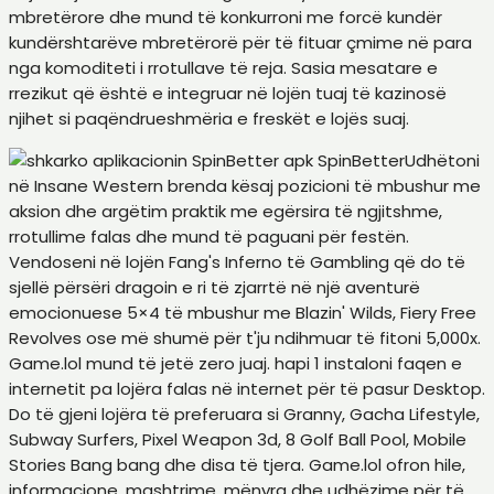
mbretërore dhe mund të konkurroni me forcë kundër
kundërshtarëve mbretërorë për të fituar çmime në para
nga komoditeti i rrotullave të reja. Sasia mesatare e
rrezikut që është e integruar në lojën tuaj të kazinosë
njihet si paqëndrueshmëria e freskët e lojës suaj.
Udhëtoni
në Insane Western brenda kësaj pozicioni të mbushur me
aksion dhe argëtim praktik me egërsira të ngjitshme,
rrotullime falas dhe mund të paguani për festën.
Vendoseni në lojën Fang's Inferno të Gambling që do të
sjellë përsëri dragoin e ri të zjarrtë në një aventurë
emocionuese 5×4 të mbushur me Blazin' Wilds, Fiery Free
Revolves ose më shumë për t'ju ndihmuar të fitoni 5,000x.
Game.lol mund të jetë zero juaj. hapi 1 instaloni faqen e
internetit pa lojëra falas në internet për të pasur Desktop.
Do të gjeni lojëra të preferuara si Granny, Gacha Lifestyle,
Subway Surfers, Pixel Weapon 3d, 8 Golf Ball Pool, Mobile
Stories Bang bang dhe disa të tjera. Game.lol ofron hile,
informacione, mashtrime, mënyra dhe udhëzime për të