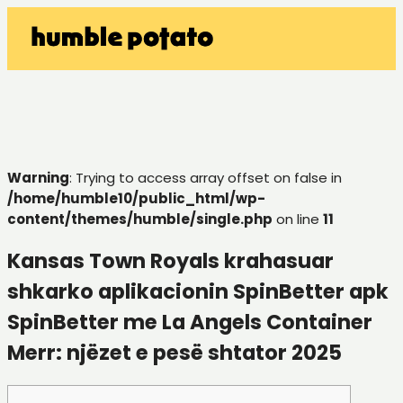
Warning
: Trying to access array offset on false in
/home/humble10/public_html/wp-
content/themes/humble/single.php
on line
11
Kansas Town Royals krahasuar
shkarko aplikacionin SpinBetter apk
SpinBetter me La Angels Container
Merr: njëzet e pesë shtator 2025