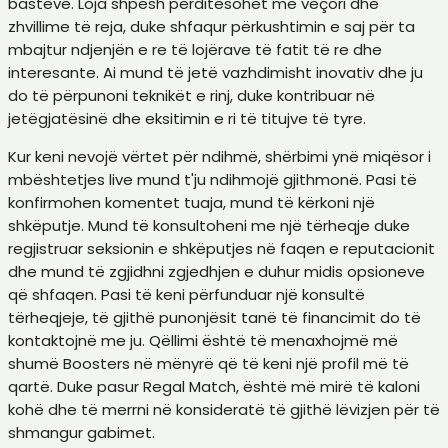
basteve.
Loja shpesh përditësohet me veçori dhe
zhvillime të reja, duke shfaqur përkushtimin e saj për ta
mbajtur ndjenjën e re të lojërave të fatit të re dhe
interesante. Ai mund të jetë vazhdimisht inovativ dhe ju
do të përpunoni teknikët e rinj, duke kontribuar në
jetëgjatësinë dhe eksitimin e ri të titujve të tyre.
Kur keni nevojë vërtet për ndihmë, shërbimi ynë miqësor i
mbështetjes live mund t'ju ndihmojë gjithmonë. Pasi të
konfirmohen komentet tuaja, mund të kërkoni një
shkëputje. Mund të konsultoheni me një tërheqje duke
regjistruar seksionin e shkëputjes në faqen e reputacionit
dhe mund të zgjidhni zgjedhjen e duhur midis opsioneve
që shfaqen. Pasi të keni përfunduar një konsultë
tërheqjeje, të gjithë punonjësit tanë të financimit do të
kontaktojnë me ju. Qëllimi është të menaxhojmë më
shumë Boosters në mënyrë që të keni një profil më të
qartë. Duke pasur Regal Match, është më mirë të kaloni
kohë dhe të merrni në konsideratë të gjithë lëvizjen për të
shmangur gabimet.