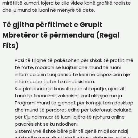
mirëfilltë kumari, lojëra të tilla video kanë grafikë realiste
dhe ju mund të luani në mënyrë të qetë.
Të gjitha përfitimet e Grupit
Mbretëror të përmendura (Regal
Fits)
Pasi të fillojnë të pakësohen për shkak të profilit më
të fortë, mbaroni së luajturi dhe mund të ruani
informacionin tuaj derisa të keni në dispozicion një
informacion tjetër të rëndësishëm.
Kur plotësoni një konsultë për shkëputje, njerëzit
tanë të financimit zakonisht kontaktojnë me ju.
Programi mund të gjendet për kompjuterin desktop
dhe mund të përdoret edhe për telefonat celularë,
për t'ju ndihmuar të luani lojëra të njohura online
pavarësisht se ku ndodheni.
Sistemi ynë është bërë për të qenë miqësor ndaj