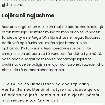
gjitha lojërat.
Lojëra të ngjashme
Bastorët argëtohen me lojën tuaj, në çdo kazino lokale që
ofron këtë lojë. Bastorët mund të mos duan të vendosin
fondet e tyre në Regal Win, kjo është në rregull. Bastorët
përfitojnë nga funksioni i mirësjelljes brenda lojës
gjithashtu. Ky funksion u lejon përdoruesve të rinj të
shikojnë lojën përpara se të vendosin fondet e tyre në të.
Nëse ndonjë llogari dëshiron të menaxhojë lojëra të
dyshimta ose të paligjshme, ajo monitorohet vazhdimisht
dhe ju do të parandaloheni nga loja.
←
A Guide to Understanding and Exploring
Hentai Games
Mendimi i atyre individëve që do
të ndërrojnë jetë: Roma e butë e vjetër, përsëri
momentet e Los Anxhelosit
→