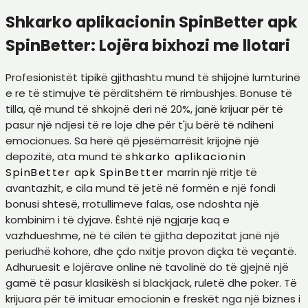
Shkarko aplikacionin SpinBetter apk
SpinBetter: Lojëra bixhozi me llotari
Profesionistët tipikë gjithashtu mund të shijojnë lumturinë
e re të stimujve të përditshëm të rimbushjes. Bonuse të
tilla, që mund të shkojnë deri në 20%, janë krijuar për të
pasur një ndjesi të re loje dhe për t'ju bërë të ndiheni
emocionues. Sa herë që pjesëmarrësit krijojnë një
depozitë, ata mund të
shkarko aplikacionin
SpinBetter apk SpinBetter
marrin një rritje të
avantazhit, e cila mund të jetë në formën e një fondi
bonusi shtesë, rrotullimeve falas, ose ndoshta një
kombinim i të dyjave. Është një ngjarje kaq e
vazhdueshme, në të cilën të gjitha depozitat janë një
periudhë kohore, dhe çdo nxitje provon diçka të veçantë.
Adhuruesit e lojërave online në tavolinë do të gjejnë një
gamë të pasur klasikësh si blackjack, ruletë dhe poker. Të
krijuara për të imituar emocionin e freskët nga një biznes i