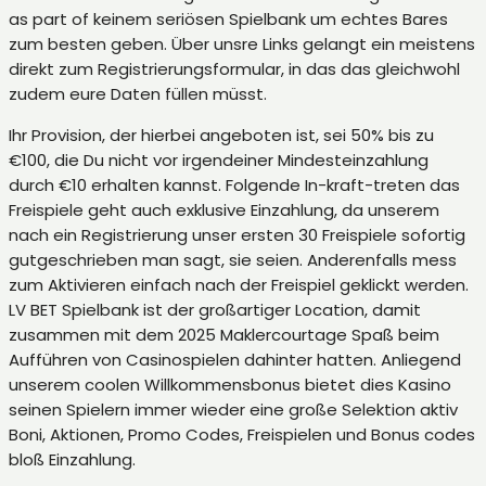
as part of keinem seriösen Spielbank um echtes Bares
zum besten geben. Über unsre Links gelangt ein meistens
direkt zum Registrierungsformular, in das das gleichwohl
zudem eure Daten füllen müsst.
Ihr Provision, der hierbei angeboten ist, sei 50% bis zu
€100, die Du nicht vor irgendeiner Mindesteinzahlung
durch €10 erhalten kannst. Folgende In-kraft-treten das
Freispiele geht auch exklusive Einzahlung, da unserem
nach ein Registrierung unser ersten 30 Freispiele sofortig
gutgeschrieben man sagt, sie seien. Anderenfalls mess
zum Aktivieren einfach nach der Freispiel geklickt werden.
LV BET Spielbank ist der großartiger Location, damit
zusammen mit dem 2025 Maklercourtage Spaß beim
Aufführen von Casinospielen dahinter hatten. Anliegend
unserem coolen Willkommensbonus bietet dies Kasino
seinen Spielern immer wieder eine große Selektion aktiv
Boni, Aktionen, Promo Codes, Freispielen und Bonus codes
bloß Einzahlung.