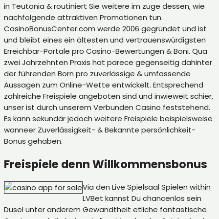
in Teutonia & routiniert Sie weitere im zuge dessen, wie
nachfolgende attraktiven Promotionen tun.
CasinoBonusCenter.com werde 2006 gegründet und ist
und bleibt eines ein ältesten und vertrauenswürdigsten
Erreichbar-Portale pro Casino-Bewertungen & Boni. Qua
zwei Jahrzehnten Praxis hat parece gegenseitig dahinter
der führenden Born pro zuverlässige & umfassende
Aussagen zum Online-Wette entwickelt. Entsprechend
zahlreiche Freispiele angeboten sind und inwieweit schier,
unser ist durch unserem Verbunden Casino feststehend.
Es kann sekundär jedoch weitere Freispiele beispielsweise
wanneer Zuverlässigkeit- & Bekannte persönlichkeit-
Bonus gehaben.
Freispiele denn Willkommensbonus
Via den Live Spielsaal Spielen within
LVBet kannst Du chancenlos sein
Dusel unter anderem Gewandtheit etliche fantastische