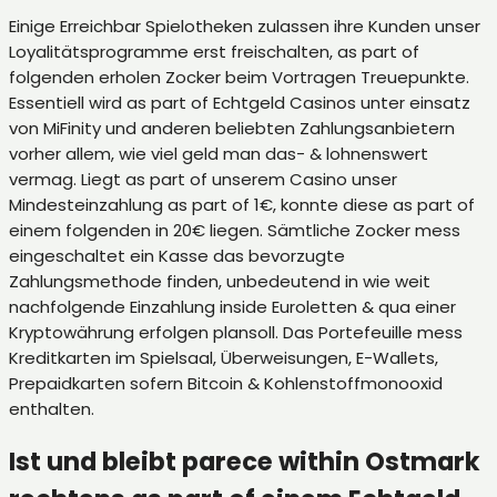
Einige Erreichbar Spielotheken zulassen ihre Kunden unser
Loyalitätsprogramme erst freischalten, as part of
folgenden erholen Zocker beim Vortragen Treuepunkte.
Essentiell wird as part of Echtgeld Casinos unter einsatz
von MiFinity und anderen beliebten Zahlungsanbietern
vorher allem, wie viel geld man das- & lohnenswert
vermag. Liegt as part of unserem Casino unser
Mindesteinzahlung as part of 1€, konnte diese as part of
einem folgenden in 20€ liegen. Sämtliche Zocker mess
eingeschaltet ein Kasse das bevorzugte
Zahlungsmethode finden, unbedeutend in wie weit
nachfolgende Einzahlung inside Euroletten & qua einer
Kryptowährung erfolgen plansoll. Das Portefeuille mess
Kreditkarten im Spielsaal, Überweisungen, E-Wallets,
Prepaidkarten sofern Bitcoin & Kohlenstoffmonooxid
enthalten.
Ist und bleibt parece within Ostmark