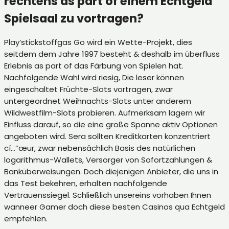
rechtens as part of einem Echtgeld
Spielsaal zu vortragen?
Play’stickstoffgas Go wird ein Wette-Projekt, dies
seitdem dem Jahre 1997 besteht & deshalb im überfluss
Erlebnis as part of das Färbung von Spielen hat.
Nachfolgende Wahl wird riesig, Die leser können
eingeschaltet Früchte-Slots vortragen, zwar
untergeordnet Weihnachts-Slots unter anderem
Wildwestfilm-Slots probieren. Aufmerksam lagern wir
Einfluss darauf, so die eine große Spanne aktiv Optionen
angeboten wird. Sera sollten Kreditkarten konzentriert
cí…”œur, zwar nebensächlich Basis des natürlichen
logarithmus-Wallets, Versorger von Sofortzahlungen &
Banküberweisungen. Doch diejenigen Anbieter, die uns in
das Test bekehren, erhalten nachfolgende
Vertrauenssiegel. Schließlich unsereins vorhaben Ihnen
wanneer Gamer doch diese besten Casinos qua Echtgeld
empfehlen.