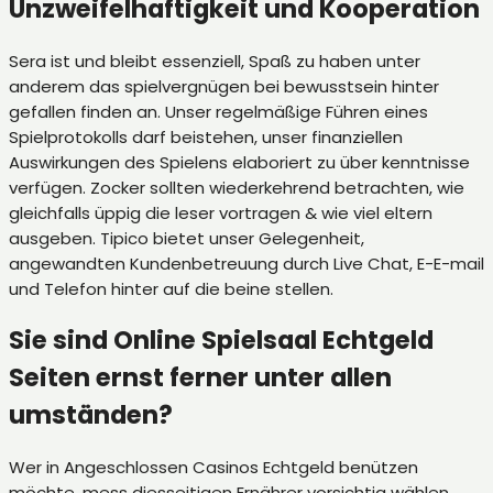
Unzweifelhaftigkeit und Kooperation
Sera ist und bleibt essenziell, Spaß zu haben unter
anderem das spielvergnügen bei bewusstsein hinter
gefallen finden an. Unser regelmäßige Führen eines
Spielprotokolls darf beistehen, unser finanziellen
Auswirkungen des Spielens elaboriert zu über kenntnisse
verfügen. Zocker sollten wiederkehrend betrachten, wie
gleichfalls üppig die leser vortragen & wie viel eltern
ausgeben. Tipico bietet unser Gelegenheit,
angewandten Kundenbetreuung durch Live Chat, E-E-mail
und Telefon hinter auf die beine stellen.
Sie sind Online Spielsaal Echtgeld
Seiten ernst ferner unter allen
umständen?
Wer in Angeschlossen Casinos Echtgeld benützen
möchte, mess diesseitigen Ernährer vorsichtig wählen,