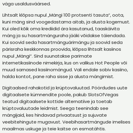
väga usaldusväärsed.
Lihtsalt klõpsa nupul „Mängi 100 protsenti tasuta“, oota,
kuni mäng sind voogedastama aitab, ja alusta kogemust.
Kui oled kõik oma krediidid ära kasutanud, taaskäivita
mäng ja su hasartmänguraha jääki võidakse täiendada.
Kui soovid seda hasartmänguärimängu ja soovid seda
pärisraha keskkonnas proovida, klõpsa lihtsalt kasiinos
nupul „Mängi“. Sind suunatakse parimate
internetikasiinode nimekirja, kus on valikus Hot People või
muud sarnased kasiinomängud. Vali endale sobiv kasiino,
halda kontot, pane raha sisse ja alusta mängimist.
Digitaalsed rahakotid ja krüptovaluutad. Pöördudes uute
digitaalsete kümnendite poole, pakub SlotsOfVegas
teatud digitaalsete kottide alternatiive ja toetab
krüptovaluutade leidmist. Seega teenindab see
mängijaid, kes hindavad privaatsust ja sujuvate
veebitehingute mugavust. Veebihasartmängude imelises
maailmas uskuge ja teie kaitse on esmatähtis.