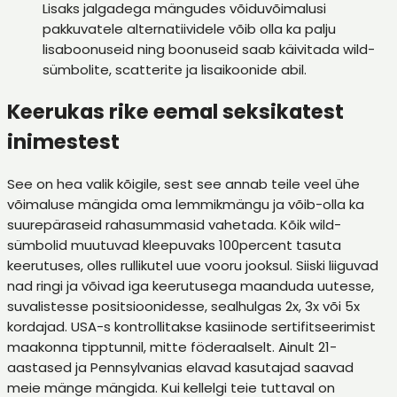
Lisaks jalgadega mängudes võiduvõimalusi
pakkuvatele alternatiividele võib olla ka palju
lisaboonuseid ning boonuseid saab käivitada wild-
sümbolite, scatterite ja lisaikoonide abil.
Keerukas rike eemal seksikatest
inimestest
See on hea valik kõigile, sest see annab teile veel ühe
võimaluse mängida oma lemmikmängu ja võib-olla ka
suurepäraseid rahasummasid vahetada. Kõik wild-
sümbolid muutuvad kleepuvaks 100percent tasuta
keerutuses, olles rullikutel uue vooru jooksul. Siiski liiguvad
nad ringi ja võivad iga keerutusega maanduda uutesse,
suvalistesse positsioonidesse, sealhulgas 2x, 3x või 5x
kordajad. USA-s kontrollitakse kasiinode sertifitseerimist
maakonna tipptunnil, mitte föderaalselt. Ainult 21-
aastased ja Pennsylvanias elavad kasutajad saavad
meie mänge mängida. Kui kellelgi teie tuttaval on