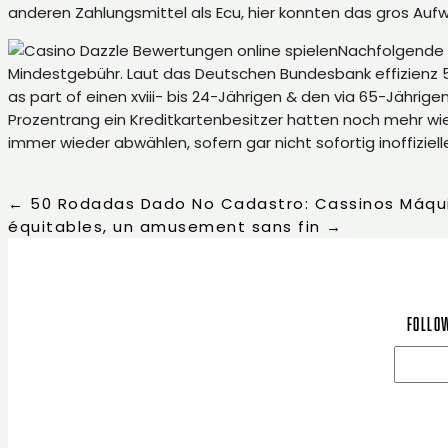
anderen Zahlungsmittel als Ecu, hier konnten das gros Au
Nachfolgende 
Mindestgebühr. Laut das Deutschen Bundesbank effizienz 52
as part of einen xviii- bis 24-Jährigen & den via 65-Jährig
Prozentrang ein Kreditkartenbesitzer hatten noch mehr wie 
immer wieder abwählen, sofern gar nicht sofortig inoffiziel
←
50 Rodadas Dado No Cadastro: Cassinos Máqui
équitables, un amusement sans fin
→
Follow