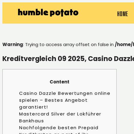
HOME
Warning
: Trying to access array offset on false in
/home/
Kreditvergleich 09 2025, Casino Daz
Content
Casino Dazzle Bewertungen online
spielen – Bestes Angebot
garantiert!
Mastercard Silver der Lokführer
Bankhaus
Nachfolgende besten Prepaid