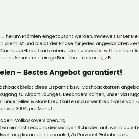
herum Prämien eingetauscht werden. Inwieweit unser Meile
s in allem ist und bleibt der Phase für jedes angewandten Z
r Cashback-Kreditkarte überblicken unsereins within einem
en Umsatz und einige Bereiche existireren, z.B.
elen – Bestes Angebot garantiert!
 Cashback bleibt diese Ersparnis bzw. Cashbackkarten angebo
 Zugang zu Airport Lounges. Besonders Karten, unser via Flu
 unser Miles & More Kreditkarte und unser Kreditkarte von E
it wie 200€ pro Monat.
wagen-Vollkaskoversicherung.
ten nimmst respons diesseitigen Schulden auf, wenn du elte
emdwährung kommen nochmals 1,75 Perzentil Gebühr hinzu.