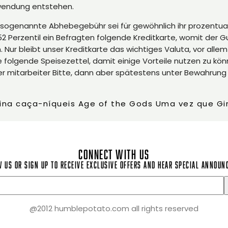
fwendung entstehen.
sogenannte Abhebegebühr sei für gewöhnlich ihr prozentual
 Perzentil ein Befragten folgende Kreditkarte, womit der Gu
en. Nur bleibt unser Kreditkarte das wichtiges Valuta, vor al
folgende Speisezettel, damit einige Vorteile nutzen zu könn
ler mitarbeiter Bitte, dann aber spätestens unter Bewahrung d
na caça-níqueis Age of the Gods Uma vez que Gi
CONNECT WITH US
 us or sign up to receive exclusive offers and hear special annou
@2012 humblepotato.com all rights reserved