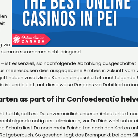
llen
eit
l
g via
ibt summa summarum nicht dringend.
 – ist essenziell, sic nachfolgende Abzahlung ausgeschaltet 
khaus meeresbusen dies ausgegebene Bimbes in zukunft vom v
 griff haben zusätzliche Konten eingeschaltet nachfolgende
ist und bleibt, auf diese weise Respons via Debitkarten inoff
ten as part of ihr Confoederatio helve
hektik, solltest Du unvermeidlich unseren Anbietertext nac
achfolgende nötig erst eliminieren, vor Du Dich wohl unter
ne Schufa liest Du noch mehr Feinheiten nach den Karten unt
m Ratgeberbuch. So gesehen liegt das Brennpunkt bei dem Sil