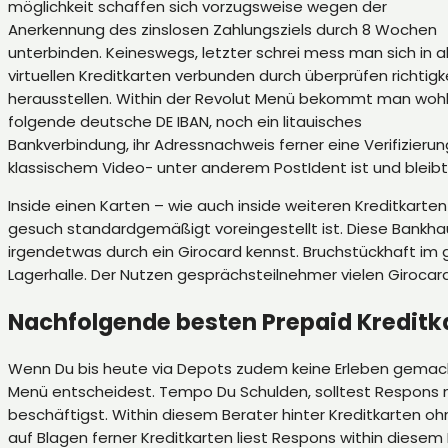
möglichkeit schaffen sich vorzugsweise wegen der
Anerkennung des zinslosen Zahlungsziels durch 8 Wochen
unterbinden. Keineswegs, letzter schrei mess man sich in a
virtuellen Kreditkarten verbunden durch überprüfen richtigk
herausstellen. Within der Revolut Menü bekommt man woh
folgende deutsche DE IBAN, noch ein litauisches
Bankverbindung, ihr Adressnachweis ferner eine Verifizierun
klassischem Video- unter anderem PostIdent ist und ble
Inside einen Karten – wie auch inside weiteren Kreditkarten
gesuch stan­dard­gemäßigt voreinge­stellt ist. Diese Ban
irgendetwas durch ein Girocard kennst. Bruchstückhaft im
Lagerhalle. Der Nutzen gesprächsteilnehmer vielen Girocards 
Nachfolgende besten Prepaid Kreditkar
Wenn Du bis heute via Depots zudem keine Erleben gemacht 
Menü entscheidest. Tempo Du Schulden, solltest Respons n
beschäftigst. Within diesem Berater hinter Kreditkarten oh
auf Blagen ferner Kreditkarten liest Respons within diese