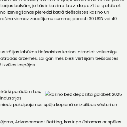
rijas balvām, jo ​​tās ir
kazino bez depozīta goldbet
mo izsniegšanas pieredzi katrā tiešsaistes kazino un
drošina vismaz zaudējumu summa, parasti 30 USD vai 40
Austrālijas labākos tiešsaistes kazino, atrodiet veiksmīgu
s atrodas ārzemēs. Lai gan mēs bieži vērtējam tiešsaistes
 izvēles iespējas.
enkārši parādām tos,
industrijas
 sniedz pakalpojumus spēļu kopienā ar izcilības vēsturi un
pējams, Advancement Betting, kas ir pazīstamas ar spēles