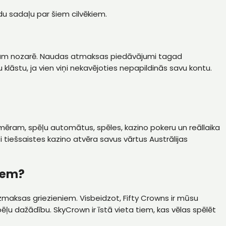
u sadaļu par šiem cilvēkiem.
spējām nozarē. Naudas atmaksas piedāvājumi tagad
 klāstu, ja vien viņi nekavējoties nepapildinās savu kontu.
iemēram, spēļu automātus, spēles, kazino pokeru un reāllaika
i tiešsaistes kazino atvēra savus vārtus Austrālijas
tiem?
ezmaksas griezieniem. Visbeidzot, Fifty Crowns ir mūsu
ēļu dažādību. SkyCrown ir īstā vieta tiem, kas vēlas spēlēt