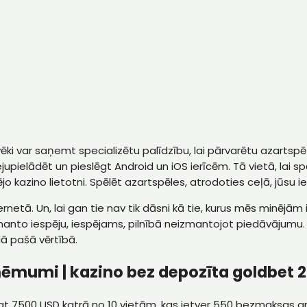
ēki var saņemt specializētu palīdzību, lai pārvarētu azartsp
 lejupielādēt un pieslēgt Android un iOS ierīcēm. Tā vietā, lai
jo kazino lietotni.
Spēlēt azartspēles, atrodoties ceļā, jūsu iec
ternetā. Un, lai gan tie nav tik dāsni kā tie, kurus mēs minējām 
i neizmanto iespēju, iespējams, pilnībā neizmantojot piedāvāj
ā pašā vērtībā.
ņēmumi | kazino bez depozīta goldbet 
pat 7500 USD katrā no 10 vietām, kas ietver 550 bezmaksas g