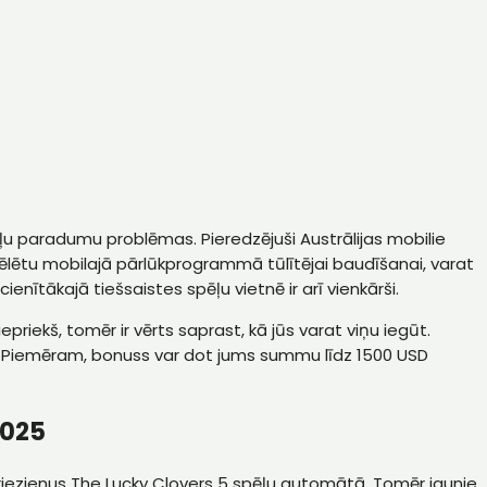
ēļu paradumu problēmas. Pieredzējuši Austrālijas mobilie
 spēlētu mobilajā pārlūkprogrammā tūlītējai baudīšanai, varat
ienītākajā tiešsaistes spēļu vietnē ir arī vienkārši.
iepriekš, tomēr ir vērts saprast, kā jūs varat viņu iegūt.
umu. Piemēram, bonuss var dot jums summu līdz 1500 USD
2025
riezienus The Lucky Clovers 5 spēļu automātā. Tomēr jaunie