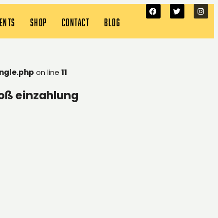
VENTS
SHOP
CONTACT
BLOG
ngle.php
on line
11
loß einzahlung