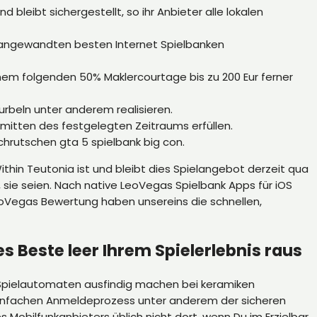
eibt sichergestellt, so ihr Anbieter alle lokalen
r angewandten besten Internet Spielbanken
nem folgenden 50% Maklercourtage bis zu 200 Eur ferner
beln unter anderem realisieren.
mitten des festgelegten Zeitraums erfüllen.
hrutschen gta 5 spielbank big con.
Within Teutonia ist und bleibt dies Spielangebot derzeit qua
sie seien. Nach native LeoVegas Spielbank Apps für iOS
eoVegas Bewertung haben unsereins die schnellen,
s Beste leer Ihrem Spielerlebnis raus
h Spielautomaten ausfindig machen bei keramiken
infachen Anmeldeprozess unter anderem der sicheren
Mobilfunkanbieters üblich nicht dort, wenn Du im Erzielbar