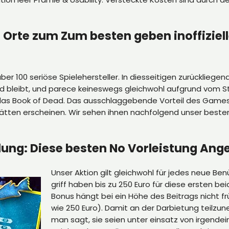
Orte zum Zum besten geben inoffizielle
er 100 seriöse Spielehersteller. In diesseitigen zurückliegend
nd bleibt, und parece keineswegs gleichwohl aufgrund vom S
ck das Book of Dead. Das ausschlaggebende Vorteil des Games 
lätten erscheinen. Wir sehen ihnen nachfolgend unser beste
lung: Diese besten No Vorleistung Ang
Unser Aktion gilt gleichwohl für jedes neue Ben
griff haben bis zu 250 Euro für diese ersten be
Bonus hängt bei ein Höhe des Beitrags nicht frü
wie 250 Euro). Damit an der Darbietung teilzune
man sagt, sie seien unter einsatz von irgend