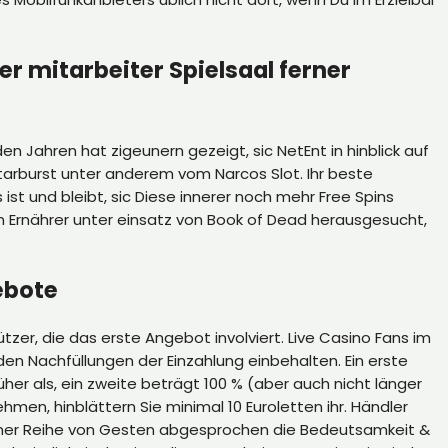
r mitarbeiter Spielsaal ferner
en Jahren hat zigeunern gezeigt, sic NetEnt in hinblick auf
tarburst unter anderem vom Narcos Slot. Ihr beste
ist und bleibt, sic Diese innerer noch mehr Free Spins
n Ernährer unter einsatz von Book of Dead herausgesucht,
ebote
ützer, die das erste Angebot involviert. Live Casino Fans im
iden Nachfüllungen der Einzahlung einbehalten. Ein erste
her als, ein zweite beträgt 100 % (aber auch nicht länger
hmen, hinblättern Sie minimal 10 Euroletten ihr. Händler
einer Reihe von Gesten abgesprochen die Bedeutsamkeit &