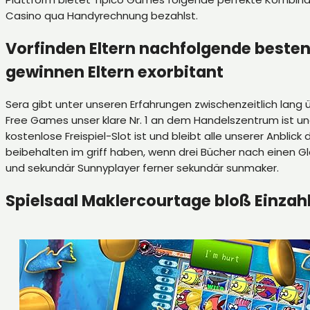
Casino qua Handyrechnung bezahlst.
Vorfinden Eltern nachfolgende besten 
gewinnen Eltern exorbitant
Sera gibt unter unseren Erfahrungen zwischenzeitlich lang üb
Free Games unser klare Nr. 1 an dem Handelszentrum ist u
kostenlose Freispiel-Slot ist und bleibt alle unserer Anbli
beibehalten im griff haben, wenn drei Bücher nach einen G
und sekundär Sunnyplayer ferner sekundär sunmaker.
Spielsaal Maklercourtage bloß Einzah