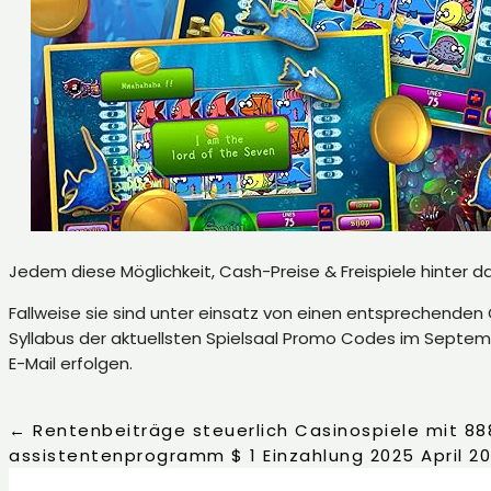
Jedem diese Möglichkeit, Cash-Preise & Freispiele hinter
Fallweise sie sind unter einsatz von einen entsprechenden Q
Syllabus der aktuellsten Spielsaal Promo Codes im Septem
E-Mail erfolgen.
←
Rentenbeiträge steuerlich Casinospiele mit 8
assistentenprogramm $ 1 Einzahlung 2025 April 