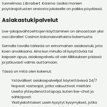
tunnelmaa.
Librabet Kasino
Lisäksi monien
pöytärajoitusten ansiosta jokaiselle on paikka pöydässä.
Asiakastukipalvelut
Live-jakajavaihtoehtojen käyttäminen on ainoastaan yksi
osa LibraBet Casinon kokonaisvaltaista kokemusta.
Samalla tavalla tärkeää on erinomainen asiakastuki, jota
koen arvokkaana. Aina kun minulla oli kysyttävää tai
kaipasin apua, asiakaspalvelu oli vain klikkauksen päässä
ja jatkuvasti valmis auttamaan.
Tässä on mitä olen kokenut:
Ystävälliset asiakaspalvelijat käytettävissä 24/7
Nopeat vasteajat, jotka vakuuttivat mieltäni
Useita yhteydenottotapoja, kuten live-chat ja
sähköposti
Yksityiskohtaiset usein kysytyt kysymykset, jotka