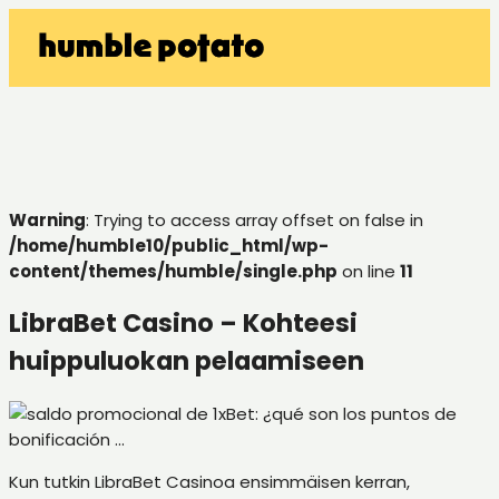
Warning
: Trying to access array offset on false in
/home/humble10/public_html/wp-
content/themes/humble/single.php
on line
11
LibraBet Casino – Kohteesi
huippuluokan pelaamiseen
Kun tutkin LibraBet Casinoa ensimmäisen kerran,