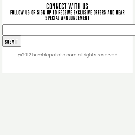
CONNECT WITH US
Follow us or sign up to receive exclusive offers and hear
special announcement
@2012 humblepotato.com all rights reserved