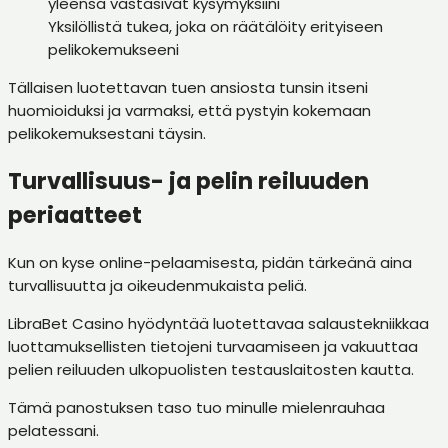
yleensä vastasivat kysymyksiini
Yksilöllistä tukea, joka on räätälöity erityiseen
pelikokemukseeni
Tällaisen luotettavan tuen ansiosta tunsin itseni
huomioiduksi ja varmaksi, että pystyin kokemaan
pelikokemuksestani täysin.
Turvallisuus- ja pelin reiluuden
periaatteet
Kun on kyse online-pelaamisesta, pidän tärkeänä aina
turvallisuutta ja oikeudenmukaista peliä.
LibraBet Casino hyödyntää luotettavaa salaustekniikkaa
luottamuksellisten tietojeni turvaamiseen ja vakuuttaa
pelien reiluuden ulkopuolisten testauslaitosten kautta.
Tämä panostuksen taso tuo minulle mielenrauhaa
pelatessani.