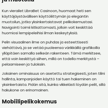
Kun vierailet LibraBet Casinoon, huomaat heti sen
käyttäjäystävällisen käyttöliittymän ja elegantin
muotoilun, jotka yksinkertaistavat pelikokemustasi.
Navigointi toimii kitkattomasti, jolloin voit keskittää
huomiosi lempipeleihisi ilman keskeytyksiä.
Pelin visuaalinen ilme on puhdas ja esteettisesti
viehättävä, ja se vetää puoleensa värikkäillä grafiikoilla
ylläpitäen samalla selkeän rakenteen. Tämä merkitsee,
että voin keskittyä siihen, millä on todella merkitystä –
pelaamiseen ja tuloksiin.
Jokainen ominaisuus on asetettu strategisesti, joten tilini
hallinta, kampanjoiden käyttö tai tuen hakeminen on
yksinkertaista. Pidän sitä, kuinka vikkelästi löydän pelit, sillä
hakukone on erinomainen.
Mobiilipelikokemus