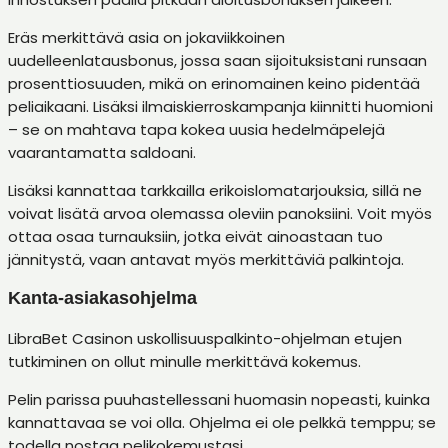
Eräs merkittävä asia on jokaviikkoinen
uudelleenlatausbonus, jossa saan sijoituksistani runsaan
prosenttiosuuden, mikä on erinomainen keino pidentää
peliaikaani. Lisäksi ilmaiskierroskampanja kiinnitti huomioni
– se on mahtava tapa kokea uusia hedelmäpelejä
vaarantamatta saldoani.
Lisäksi kannattaa tarkkailla erikoislomatarjouksia, sillä ne
voivat lisätä arvoa olemassa oleviin panoksiini. Voit myös
ottaa osaa turnauksiin, jotka eivät ainoastaan tuo
jännitystä, vaan antavat myös merkittäviä palkintoja.
Kanta-asiakasohjelma
LibraBet Casinon uskollisuuspalkinto-ohjelman etujen
tutkiminen on ollut minulle merkittävä kokemus.
Pelin parissa puuhastellessani huomasin nopeasti, kuinka
kannattavaa se voi olla. Ohjelma ei ole pelkkä temppu; se
todella nostaa pelikokemustasi.