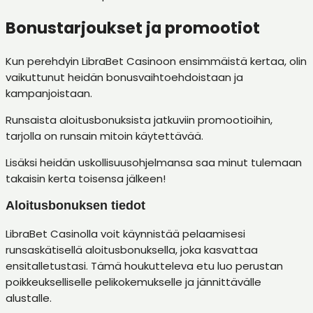
Bonustarjoukset ja promootiot
Kun perehdyin LibraBet Casinoon ensimmäistä kertaa, olin
vaikuttunut heidän bonusvaihtoehdoistaan ja
kampanjoistaan.
Runsaista aloitusbonuksista jatkuviin promootioihin,
tarjolla on runsain mitoin käytettävää.
Lisäksi heidän uskollisuusohjelmansa saa minut tulemaan
takaisin kerta toisensa jälkeen!
Aloitusbonuksen tiedot
LibraBet Casinolla voit käynnistää pelaamisesi
runsaskätisellä aloitusbonuksella, joka kasvattaa
ensitalletustasi. Tämä houkutteleva etu luo perustan
poikkeukselliselle pelikokemukselle ja jännittävälle
alustalle.