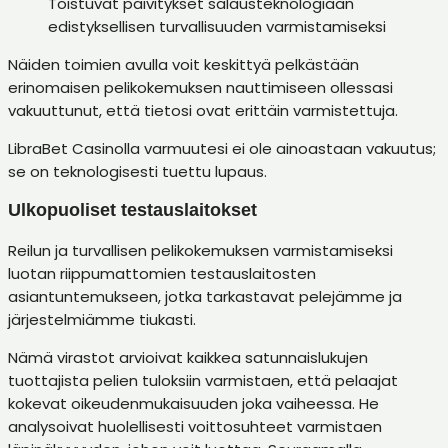
Toistuvat päivitykset salausteknologiaan
edistyksellisen turvallisuuden varmistamiseksi
Näiden toimien avulla voit keskittyä pelkästään
erinomaisen pelikokemuksen nauttimiseen ollessasi
vakuuttunut, että tietosi ovat erittäin varmistettuja.
LibraBet Casinolla varmuutesi ei ole ainoastaan vakuutus;
se on teknologisesti tuettu lupaus.
Ulkopuoliset testauslaitokset
Reilun ja turvallisen pelikokemuksen varmistamiseksi
luotan riippumattomien testauslaitosten
asiantuntemukseen, jotka tarkastavat pelejämme ja
järjestelmiämme tiukasti.
Nämä virastot arvioivat kaikkea satunnaislukujen
tuottajista pelien tuloksiin varmistaen, että pelaajat
kokevat oikeudenmukaisuuden joka vaiheessa. He
analysoivat huolellisesti voittosuhteet varmistaen