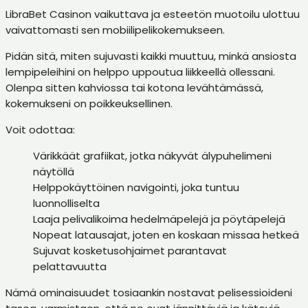
LibraBet Casinon vaikuttava ja esteetön muotoilu ulottuu
vaivattomasti sen mobiilipelikokemukseen.
Pidän sitä, miten sujuvasti kaikki muuttuu, minkä ansiosta
lempipeleihini on helppo uppoutua liikkeellä ollessani.
Olenpa sitten kahviossa tai kotona levähtämässä,
kokemukseni on poikkeuksellinen.
Voit odottaa:
Värikkäät grafiikat, jotka näkyvät älypuhelimeni
näytöllä
Helppokäyttöinen navigointi, joka tuntuu
luonnolliselta
Laaja pelivalikoima hedelmäpelejä ja pöytäpelejä
Nopeat latausajat, joten en koskaan missaa hetkeä
Sujuvat kosketusohjaimet parantavat
pelattavuutta
Nämä ominaisuudet tosiaankin nostavat pelisessioideni