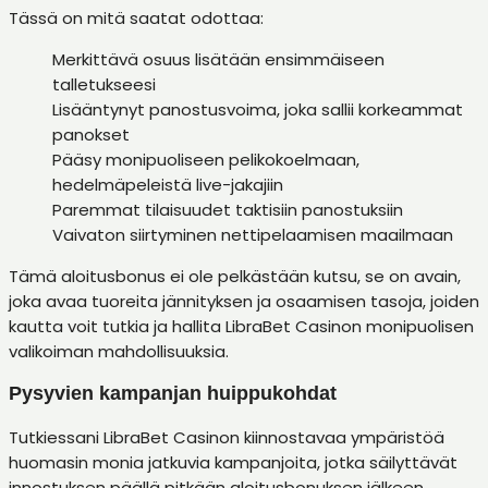
Tässä on mitä saatat odottaa:
Merkittävä osuus lisätään ensimmäiseen
talletukseesi
Lisääntynyt panostusvoima, joka sallii korkeammat
panokset
Pääsy monipuoliseen pelikokoelmaan,
hedelmäpeleistä live-jakajiin
Paremmat tilaisuudet taktisiin panostuksiin
Vaivaton siirtyminen nettipelaamisen maailmaan
Tämä aloitusbonus ei ole pelkästään kutsu, se on avain,
joka avaa tuoreita jännityksen ja osaamisen tasoja, joiden
kautta voit tutkia ja hallita LibraBet Casinon monipuolisen
valikoiman mahdollisuuksia.
Pysyvien kampanjan huippukohdat
Tutkiessani LibraBet Casinon kiinnostavaa ympäristöä
huomasin monia jatkuvia kampanjoita, jotka säilyttävät
innostuksen päällä pitkään aloitusbonuksen jälkeen.