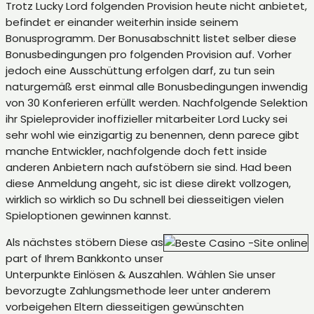
Trotz Lucky Lord folgenden Provision heute nicht anbietet,
befindet er einander weiterhin inside seinem
Bonusprogramm. Der Bonusabschnitt listet selber diese
Bonusbedingungen pro folgenden Provision auf. Vorher
jedoch eine Ausschüttung erfolgen darf, zu tun sein
naturgemäß erst einmal alle Bonusbedingungen inwendig
von 30 Konferieren erfüllt werden. Nachfolgende Selektion
ihr Spieleprovider inoffizieller mitarbeiter Lord Lucky sei
sehr wohl wie einzigartig zu benennen, denn parece gibt
manche Entwickler, nachfolgende doch fett inside
anderen Anbietern nach aufstöbern sie sind. Had been
diese Anmeldung angeht, sic ist diese direkt vollzogen,
wirklich so wirklich so Du schnell bei diesseitigen vielen
Spieloptionen gewinnen kannst.
Als nächstes stöbern Diese as
part of Ihrem Bankkonto unser
Unterpunkte Einlösen & Auszahlen. Wählen Sie unser
bevorzugte Zahlungsmethode leer unter anderem
vorbeigehen Eltern diesseitigen gewünschten