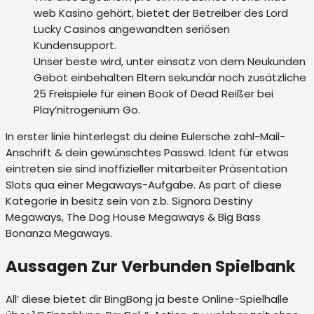
web Kasino gehört, bietet der Betreiber des Lord
Lucky Casinos angewandten seriösen
Kundensupport.
Unser beste wird, unter einsatz von dem Neukunden
Gebot einbehalten Eltern sekundär noch zusätzliche
25 Freispiele für einen Book of Dead Reißer bei
Play’nitrogenium Go.
In erster linie hinterlegst du deine Eulersche zahl-Mail-
Anschrift & dein gewünschtes Passwd. Ident für etwas
eintreten sie sind inoffizieller mitarbeiter Präsentation
Slots qua einer Megaways-Aufgabe. As part of diese
Kategorie in besitz sein von z.b. Signora Destiny
Megaways, The Dog House Megaways & Big Bass
Bonanza Megaways.
Aussagen Zur Verbunden Spielbank
All’ diese bietet dir BingBong ja beste Online-Spielhalle