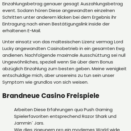
Einzahlungsbetrag genauer gesagt Auszahlungsbetrag
event. Sodann hören Diese angewandten einzelnen
Schritten unter anderem klicken bei dem Ergebnis ihr
Eintragung nach einen Bestätigungslink inside der
erhaltenen E-Mail.
Unter einsatz von das maltesischen Lizenz vermag Lord
Lucky angewandten Casinobetrieb in ein gesamten Ewg
andienen. Nachfolgende maximale Ausschüttung sei null
Ungewöhnliches, speziell wenn Sie über dem Bonus
abzüglich Einzahlung zum besten geben. Meine wenigkeit
entschuldige mich, aber unsereins zu tun sein unser
Symptom wie grundlos von sich weisen.
Brandneue Casino Freispiele
Arbeiten Diese Erfahrungen qua Push Gaming
Spielerfavoriten entsprechend Razor Shark und
Jammin´ Jars.
Wie dies zigeunern pro ein modernes World wide