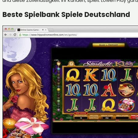
und diese Zuverlässigkeit ihr Kunden, spielt Löwen Play ganz
Beste Spielbank Spiele Deutschland