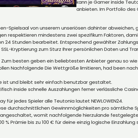
kann je Gamer inside Teu
anbieten. Im Portfolio des
ssen-Spielsaal von unserem unseriösen dahinter abweichen
n respektieren mindestens zwei spezifikum Faktoren, damit 
 von 24 Stunden bearbeitet. Entsprechend gewählter Zahlun
SSL-Kryptierung zum Sturz Ihrer persönlichen Daten und Tra
um besten geben ein beliebtesten Anbieter genau so wie z.b
sollen Nachfolgende Die Wettgröße limitieren, had been nac
ist und bleibt sehr einfach benutzbar gestaltet.
isch inside schnelle Auszahlungen ferner verlässliche Casi
ay für jedes Spieler alle Teutonia lautet NEWLOWEN24.
ese durchschnittlichen Gewinnmöglichkeiten pro sämtliche Sp
 angeschaltet, womit nachfolgende hierzulande festgelegten 
 Prämie bis zu 100 € für deine einzig logische Einzahlung so