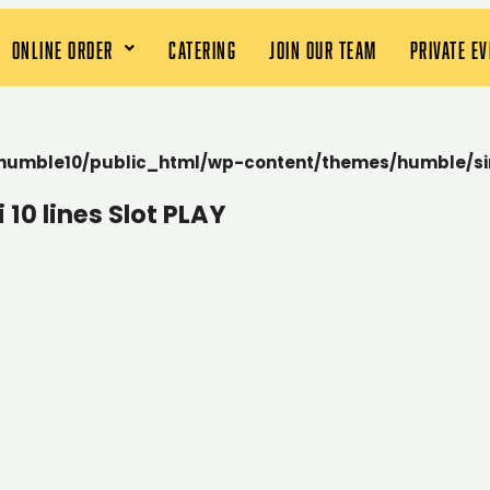
ONLINE ORDER
CATERING
JOIN OUR TEAM
PRIVATE E
humble10/public_html/wp-content/themes/humble/si
10 lines Slot PLAY