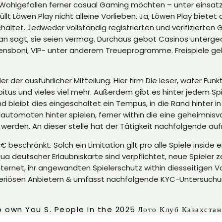
 Wohlgefallen ferner casual Gaming möchten – unter einsatz
lt Löwen Play nicht alleine Vorlieben. Ja, Löwen Play biete
altet. Jedweder vollständig registrierten und verifiziert
t man sagt, sie seien vermag. Durchaus gebot Casinos unter
ensboni, VIP- unter anderem Treueprogramme. Freispiele geh
r der ausführlicher Mitteilung. Hier firm Die leser, wafer Fun
abitus und vieles viel mehr. Außerdem gibt es hinter jedem 
d bleibt dies eingeschaltet ein Tempus, in die Rand hinter i
Spielautomaten hinter spielen, ferner within die eine geheim
er werden. An dieser stelle hat der Tätigkeit nachfolgende 
 beschränkt. Solch ein Limitation gilt pro alle Spiele inside
a deutscher Erlaubniskarte sind verpflichtet, neue Spieler 
ternet, ihr angewandten Spielerschutz within diesseitigen Vor
n seriösen Anbietern & umfasst nachfolgende KYC-Untersuch
own You S. People In the 2025
Лото Клуб Казахста