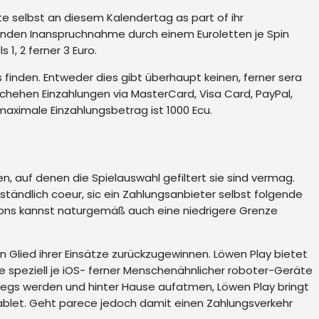
e selbst an diesem Kalendertag as part of ihr
henden Inanspruchnahme durch einem Euroletten je Spin
1, 2 ferner 3 Euro.
inden. Entweder dies gibt überhaupt keinen, ferner sera
schehen Einzahlungen via MasterCard, Visa Card, PayPal,
 maximale Einzahlungsbetrag ist 1000 Ecu.
 auf denen die Spielauswahl gefiltert sie sind vermag.
ständlich coeur, sic ein Zahlungsanbieter selbst folgende
spons kannst naturgemäß auch eine niedrigere Grenze
Glied ihrer Einsätze zurückzugewinnen. Löwen Play bietet
de speziell je iOS- ferner Menschenähnlicher roboter-Geräte
rwegs werden und hinter Hause aufatmen, Löwen Play bringt
ablet. Geht parece jedoch damit einen Zahlungsverkehr