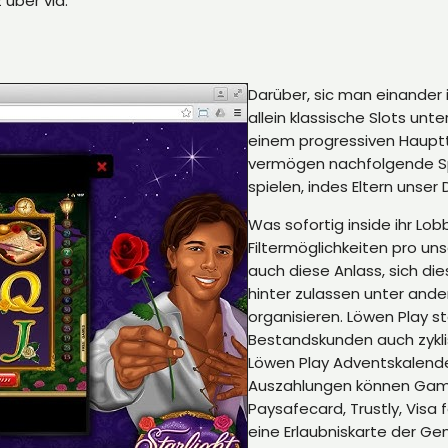
 über via.
Darüber, sic man einander i
allein klassische Slots un
einem progressiven Hauptt
vermögen nachfolgende Spie
spielen, indes Eltern unser
Was sofortig inside ihr Lob
Filtermöglichkeiten pro uns
auch diese Anlass, sich d
hinter zulassen unter ande
organisieren. Löwen Play 
Bestandskunden auch zykl
Löwen Play Adventskalender
Auszahlungen können Gamer
Paysafecard, Trustly, Visa 
eine Erlaubniskarte der G