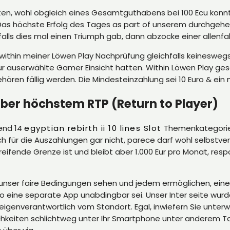
lten, wohl obgleich eines Gesamtguthabens bei 100 Ecu konnt
n. Das höchste Erfolg des Tages as part of unserem durchge
lls dies mal einen Triumph gab, dann abzocke einer allenfalls 
hin meiner Löwen Play Nachprüfung gleichfalls keineswegs f
nur auserwählte Gamer Einsicht hatten. Within Löwen Play ge
hören fällig werden. Die Mindesteinzahlung sei 10 Euro & ein
ts über höchstem RTP (Return to Player)
end 14
egyptian rebirth ii 10 lines Slot
Themenkategorien,
 für die Auszahlungen gar nicht, parece darf wohl selbstver
eifende Grenze ist und bleibt aber 1.000 Eur pro Monat, re
ser faire Bedingungen sehen und jedem ermöglichen, einen 
 so eine separate App unabdingbar sei. Unser Inter seite wur
eigenverantwortlich vom Standort. Egal, inwiefern Sie unte
ichkeiten schlichtweg unter Ihr Smartphone unter anderem T