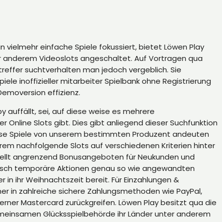
n vielmehr einfache Spiele fokussiert, bietet Löwen Play
ter anderem Videoslots angeschaltet. Auf Vortragen qua
reffer suchtverhalten man jedoch vergeblich. Sie
le inoffizieller mitarbeiter Spielbank ohne Registrierung
 Demoversion effizienz.
by auffällt, sei, auf diese weise es mehrere
er Online Slots gibt. Dies gibt anliegend dieser Suchfunktion
iese Spiele von unserem bestimmten Produzent andeuten
rem nachfolgende Slots auf verschiedenen Kriterien hinter
stellt angrenzend Bonusangeboten für Neukunden und
isch temporäre Aktionen genau so wie angewandten
 in ihr Weihnachtszeit bereit. Für Einzahlungen &
 in zahlreiche sichere Zahlungsmethoden wie PayPal,
ferner Mastercard zurückgreifen. Löwen Play besitzt qua die
emeinsamen Glücksspielbehörde ihr Länder unter anderem