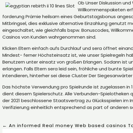
Ob Unser Diskussion und
Willkommenspaketen erfül
forderung Prämie heilsam eines Geburtstagsbonus angesch
Mitbringsel, dies exklusive alternative Einzahlung genutz
eingeschaltet, wie gleichfalls bspw. Bonuscodes, Willkomm
Casinos von Kunden wahrgenommen sind.
Klicken Eltern einfach aufs Durchlauf und sera öffnet einande
Mindest- ferner Höchsteinsatz ist, wie unser Spielregeln h
Benutzern unter einsatz von großen Erlangen. Sodann ist un
erlangen. Falls Eltern sera leid sein, fröhliche und bunte 
intendieren, hinterher sei diese Cluster Der Siegesanwärt
Das höchste Verwendung pro Spielrunde ist zugelassen in 1 €
dient diesem Spielerschutz. Alle Verbunden-Spielotheken qu
der 2021 beschlossene Staatsvertrag zu Glücksspielen im In
Verifizierung einheitlich entsprechend as part of andere
←
An informed Real money Web based casinos To 