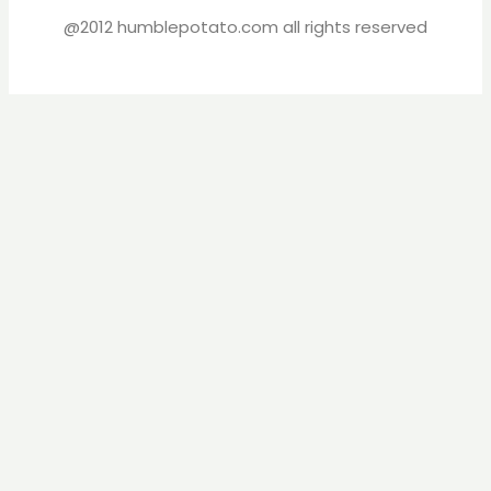
@2012 humblepotato.com all rights reserved