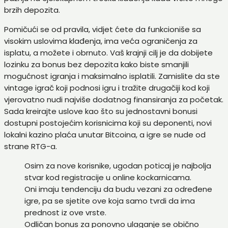
brzih depozita.
Pomičući se od pravila, vidjet ćete da funkcioniše sa
visokim uslovima klađenja, ima veća ograničenja za
isplatu, a možete i obrnuto. Vaš krajnji cilj je da dobijete
lozinku za bonus bez depozita kako biste smanjili
mogućnost igranja i maksimalno isplatili. Zamislite da ste
vintage igrač koji podnosi igru ​​i tražite drugačiji kod koji
vjerovatno nudi najviše dodatnog finansiranja za početak.
Sada kreirajte uslove kao što su jednostavni bonusi
dostupni postojećim korisnicima koji su deponenti, novi
lokalni kazino plaća unutar Bitcoina, a igre se nude od
strane RTG-a.
Osim za nove korisnike, ugodan poticaj je najbolja
stvar kod registracije u online kockarnicama.
Oni imaju tendenciju da budu vezani za određene
igre, pa se sjetite ove koja samo tvrdi da ima
prednost iz ove vrste.
Odličan bonus za ponovno ulaganje se obično