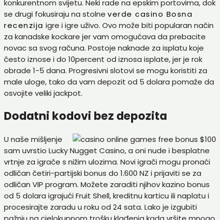
konkurentnom svijetu. Neki rade na epskim portovima, dok
se drugi fokusiraju na stolne
verde casino Bosna
recenzija
igre i igre uživo. Ovo može biti popularan način
za kanadske kockare jer vam omogućava da prebacite
novac sa svog računa. Postoje naknade za isplatu koje
često iznose i do 10percent od iznosa isplate, jer je rok
obrade 1-5 dana. Progresivni slotovi se mogu koristiti za
male uloge, tako da vam depozit od 5 dolara pomaže da
osvojite veliki jackpot.
Dodatni kodovi bez depozita
U naše mišljenje
sam uvrstio Lucky Nugget Casino, a oni nude i besplatne
vrtnje za igrače s nižim ulozima. Novi igrači mogu pronaći
odličan četiri-partijski bonus do 1.600 NZ i prijaviti se za
odličan VIP program. Možete zaraditi njihov kazino bonus
od 5 dolara igrajući Fruit Shell, kreditnu karticu ili naplatu i
procesirajte zaradu u roku od 24 sata. Lako je izgubiti
pažnju na cjelokupnom trošku klađenja kada vršite mnogo