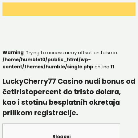
Warning
: Trying to access array offset on false in
/home/humble10/public_html/wp-
content/themes/humble/single.php
on line
11
LuckyCherry77 Casino nudi bonus od
četiristopercent do tristo dolara,
kao i stotinu besplatnih okretaja
prilikom registracije.
Blogovi