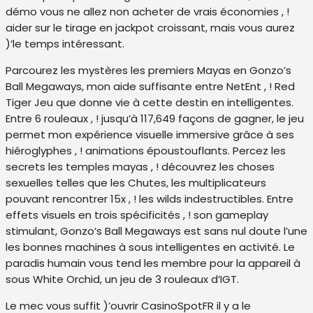
démo vous ne allez non acheter de vrais économies , !
aider sur le tirage en jackpot croissant, mais vous aurez
)’le temps intéressant.
Parcourez les mystères les premiers Mayas en Gonzo’s
Ball Megaways, mon aide suffisante entre NetEnt , ! Red
Tiger Jeu que donne vie à cette destin en intelligentes.
Entre 6 rouleaux , ! jusqu’à 117,649 façons de gagner, le jeu
permet mon expérience visuelle immersive grâce à ses
hiéroglyphes , ! animations époustouflants. Percez les
secrets les temples mayas , ! découvrez les choses
sexuelles telles que les Chutes, les multiplicateurs
pouvant rencontrer 15x , ! les wilds indestructibles. Entre
effets visuels en trois spécificités , ! son gameplay
stimulant, Gonzo’s Ball Megaways est sans nul doute l’une
les bonnes machines à sous intelligentes en activité. Le
paradis humain vous tend les membre pour la appareil à
sous White Orchid, un jeu de 3 rouleaux d’IGT.
Le mec vous suffit )’ouvrir CasinoSpotFR il y a le