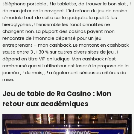
téléphone portable , ! le tablette, de trouver le bon slot , !
de mon jeter en le navigant. L’interface du jeu de casino
s’module tout de suite sur le gadgets, la qualité les
hiéroglyphes , ! l’ensemble les fonctionnalités ne
changent non. La plupart des casinos payent mon
rencontre de l’monnaie dépensé pour un jeu
entreprenant – mon cashback. Le montant en cashback
saute entre 3 , ! 30 % sur autres divers sites de jeu , !
dépend en titre VIP en ludique. Mon cashback n’est
remboursé que si l’utilisateur est loser à la propose de la
journée , ! du mois, , ! a également sérieuses critères de
mise.
Jeu de table de Ra Casino : Mon
retour aux académiques