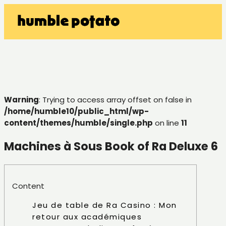
Warning
: Trying to access array offset on false in
/home/humble10/public_html/wp-
content/themes/humble/single.php
on line
11
Machines à Sous Book of Ra Deluxe 6
Content
Jeu de table de Ra Casino : Mon
retour aux académiques