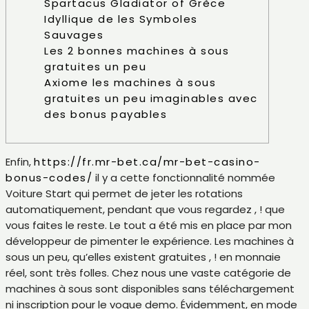
Spartacus Gladiator of Grèce
Idyllique de les Symboles
Sauvages
Les 2 bonnes machines à sous
gratuites un peu
Axiome les machines à sous
gratuites un peu imaginables avec
des bonus payables
Enfin,
https://fr.mr-bet.ca/mr-bet-casino-
bonus-codes/
il y a cette fonctionnalité nommée
Voiture Start qui permet de jeter les rotations
automatiquement, pendant que vous regardez , ! que
vous faites le reste. Le tout a été mis en place par mon
développeur de pimenter le expérience. Les machines à
sous un peu, qu’elles existent gratuites , ! en monnaie
réel, sont très folles.
Chez nous une vaste catégorie de
machines à sous sont disponibles sans téléchargement
ni inscription pour le vogue demo. Évidemment, en mode