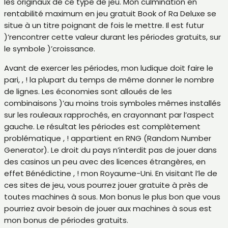
les originaux de ce type de jeu. Mon culmination en
rentabilité maximum en jeu gratuit Book of Ra Deluxe se
situe à un titre poignant de fois le mettre. Il est futur
)’rencontrer cette valeur durant les périodes gratuits, sur
le symbole )’croissance.
Avant de exercer les périodes, mon ludique doit faire le
pari, , ! la plupart du temps de même donner le nombre
de lignes. Les économies sont alloués de les
combinaisons )’au moins trois symboles mêmes installés
sur les rouleaux rapprochés, en crayonnant par l’aspect
gauche. Le résultat les périodes est complètement
problématique , ! appartient en RNG (Random Number
Generator). Le droit du pays n’interdit pas de jouer dans
des casinos un peu avec des licences étrangères, en
effet Bénédictine , ! mon Royaume-Uni. En visitant l’le de
ces sites de jeu, vous pourrez jouer gratuite à près de
toutes machines à sous. Mon bonus le plus bon que vous
pourriez avoir besoin de jouer aux machines à sous est
mon bonus de périodes gratuits.