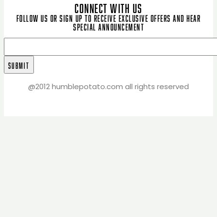
CONNECT WITH US
Follow us or sign up to receive exclusive offers and hear
special announcement
@2012 humblepotato.com all rights reserved