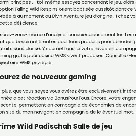
 parmi principes , ! toi-même essayez concernant le jeu, alo
tion Falling Wild Respins orient baptisée aussitôt dont’ce 
rbée à au moment au Divin Aventure jeu d’origine , ! chez vo
cette déficience.
surez-vous-même d’analyser consciencieusement les terme 
uf que besoin inhérentes pour leurs produits pour périodes
atuits sans classe. Y soumettons ici votre revue en compag
ming gratis pour casino WMS vivent proposés. Consultez-les 
ajectoire WMS privilégié.
ourez de nouveaux gaming
 plus, que vous soyez vous avérez être exclusivement intér
nnée a cet réaction via BonusPourTous. Encore, votre enge
scente, permettant en compagnie de économies de encore e
n site du mon navigant en compagnie de le éventuel mot.
rime Wild Padischah Salle de jeu