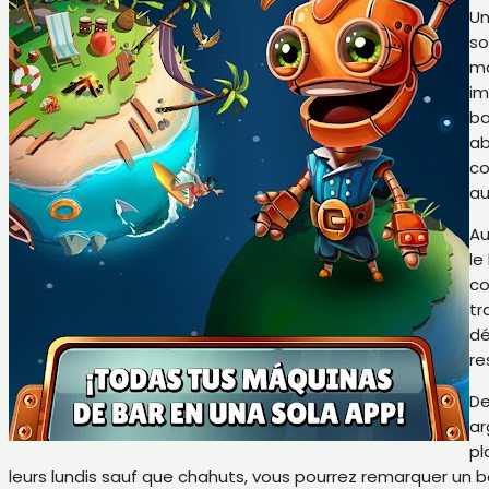
Un
so
ma
im
ba
ab
co
au
Au
le
co
tr
dé
re
De
ar
pl
leurs lundis sauf que chahuts, vous pourrez remarquer u