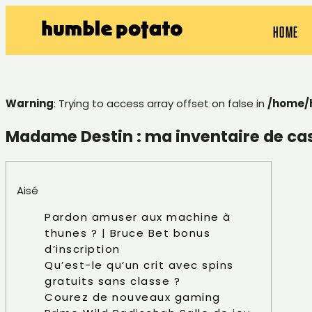
HOME
Warning
: Trying to access array offset on false in
/home/
Madame Destin : ma inventaire de cas
Aisé
Pardon amuser aux machine à
thunes ? | Bruce Bet bonus
d’inscription
Qu’est-le qu’un crit avec spins
gratuits sans classe ?
Courez de nouveaux gaming