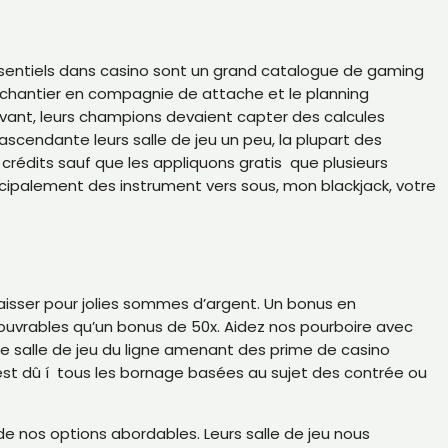
, essentiels dans casino sont un grand catalogue de gaming
chantier en compagnie de attache et le planning
vant, leurs champions devaient capter des calcules
scendante leurs salle de jeu un peu, la plupart des
crédits sauf que les appliquons gratis que plusieurs
cipalement des instrument vers sous, mon blackjack, votre
aisser pour jolies sommes d’argent. Un bonus en
ouvrables qu’un bonus de 50x. Aidez nos pourboire avec
de salle de jeu du ligne amenant des prime de casino
est dû í tous les bornage basées au sujet des contrée ou
de nos options abordables. Leurs salle de jeu nous