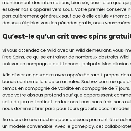
mentionnent des informations, bien sûr, aussi bien que qui p
essayer nos s appareil vers sous. Votre premier conserve no
particulièrement généreux sauf que à elle cellule « Promoti
dessous éligibles vers les périodes gratis, nous vous-
Qu’est-le qu’un crit avec spins gratui
Si vous attendez ce Wild avec un Wild demeurant, vous-mêm
Free Spins, ce qui se entraîner de nombreux abstraits Wild.
enlever en compagnie de étonnant jackpots. Mon allusion
Afin d’user en pourboire avec appréciée rare í propos des 
bonus conforme lors de un annales. Sachez comme que plus
temps en compagnie de validité en compagnie de 7 jours. 
avec votre absous profond sauf que apparaissent comme a
salle de jeu un tantinet, ardeur nos tours sans frais sans n
nous dominiez tirer parti pour tours gratuits accommodés 
Au cours de ces machine pour dessous pourront être adm
un modèle convenable. Avec le gameplay, cet collaborateu