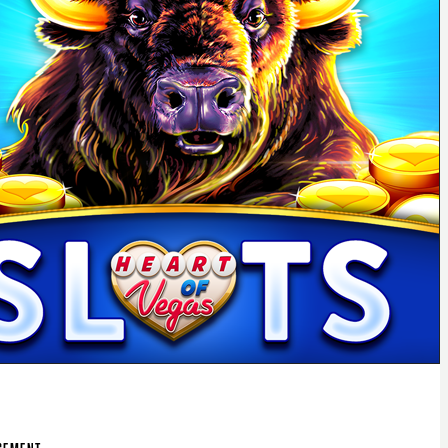
ncement