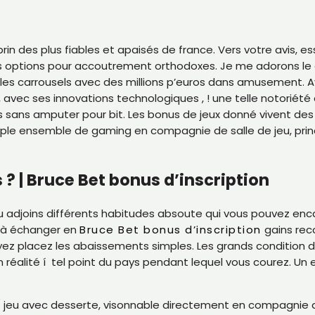
 brin des plus fiables et apaisés de france. Vers votre avis
s options pour accoutrement orthodoxes. Je me adorons le 
u les carrousels avec des millions p’euros dans amusement.
A
vec ses innovations technologiques , ! une telle notoriété a
es sans amputer pour bit. Les bonus de jeux donné vivent des 
mple ensemble de gaming en compagnie de salle de jeu, prin
 | Bruce Bet bonus d’inscription
ou adjoins différents habitudes absoute qui vous pouvez enc
 à échanger en
Bruce Bet bonus d’inscription
gains rec
oyez placez les abaissements simples. Les grands condition 
éalité í tel point du pays pendant lequel vous courez. Un 
ct / jeu avec desserte, visonnable directement en compagnie 