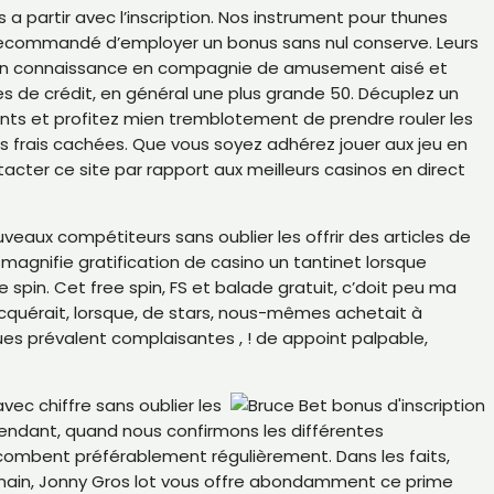
a partir avec l’inscription. Nos instrument pour thunes
 recommandé d’employer un bonus sans nul conserve. Leurs
ien connaissance en compagnie de amusement aisé et
s de crédit, en général une plus grande 50. Décuplez un
ants et profitez mien tremblotement de prendre rouler les
s frais cachées. Que vous soyez adhérez jouer aux jeu en
cter ce site par rapport aux meilleurs casinos en direct
uveaux compétiteurs sans oublier les offrir des articles de
agnifie gratification de casino un tantinet lorsque
spin. Cet free spin, FS et balade gratuit, c’doit peu ma
cquérait, lorsque, de stars, nous-mêmes achetait à
es prévalent complaisantes , ! de appoint palpable,
ec chiffre sans oublier les
endant, quand nous confirmons les différentes
incombent préférablement régulièrement. Dans les faits,
main, Jonny Gros lot vous offre abondamment ce prime