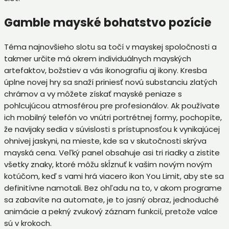
Gamble mayské bohatstvo pozície
Téma najnovšieho slotu sa točí v mayskej spoločnosti a
takmer určite má okrem individuálnych mayských
artefaktov, božstiev a vás ikonografiu aj ikony. Kresba
úplne novej hry sa snaží priniesť novú substanciu zlatých
chrámov a vy môžete získať mayské peniaze s
pohlcujúcou atmosférou pre profesionálov. Ak používate
ich mobilný telefón vo vnútri portrétnej formy, pochopíte,
že navijaky sedia v súvislosti s prístupnosťou k vynikajúcej
ohnivej jaskyni, na mieste, kde sa v skutočnosti skrýva
mayská cena. Veľký panel obsahuje asi tri riadky a zistite
všetky znaky, ktoré môžu skĺznuť k vašim novým novým
kotúčom, keď s vami hrá viacero ikon You Limit, aby ste sa
definitívne namotali. Bez ohľadu na to, v akom programe
sa zabavíte na automate, je to jasný obraz, jednoduché
animácie a pekný zvukový záznam funkcií, pretože valce
sú v krokoch.