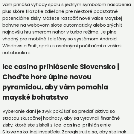
vám prináša výhody spolu s jedným symbolom násobenia
plus skóre filozofie zdieľané pre niektoré podstatné
potenciálne zisky.
Môžete roztočiť nové valce Mayskej
bohyne na webovom slote automaticky alebo zrýchliť
najnovšiu hru smerom nahor v turbo režime. Je plne
vhodný pre mobilné telefóny so systémom Android,
Windows a Fruit, spolu s osobnými počítačmi a vašimi
notebookmi.
Ice casino prihlásenie Slovensko |
Choďte hore úplne novou
pyramídou, aby vám pomohla
mayské bohatstvo
Vyberanie daní je zvyk pokúšať sa predať aktíva so
stratou skutočnej hodnoty, aby sa vyrovnali finančné
zisky, ktoré ste získali z
ice casino prihlásenie
Slovensko
inej investície. Zaregistrujte sa, aby ste inak