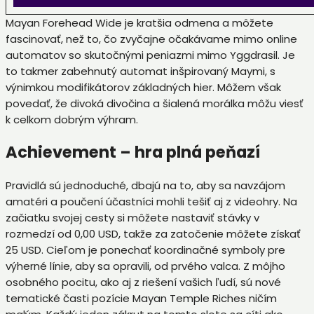
Mayan Forehead Wide je kratšia odmena a môžete
fascinovať, než to, čo zvyčajne očakávame mimo online
automatov so skutočnými peniazmi mimo Yggdrasil. Je
to takmer zabehnutý automat inšpirovaný Maymi, s
výnimkou modifikátorov základných hier. Môžem však
povedať, že divoká divočina a šialená morálka môžu viesť
k celkom dobrým výhram.
Achievement – ​​hra plná peňazí
Pravidlá sú jednoduché, dbajú na to, aby sa navzájom
amatéri a poučení účastníci mohli tešiť aj z videohry. Na
začiatku svojej cesty si môžete nastaviť stávky v
rozmedzí od 0,00 USD, takže za zatočenie môžete získať
25 USD. Cieľom je ponechať koordinačné symboly pre
výherné línie, aby sa opravili, od prvého valca. Z môjho
osobného pocitu, ako aj z riešení vašich ľudí, sú nové
tematické časti pozície Mayan Temple Riches ničím