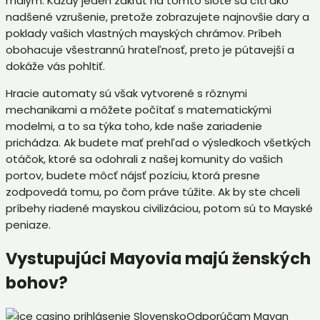
malým. Každý jeden zákrut na tomto slote sa cíti ako
nadšené vzrušenie, pretože zobrazujete najnovšie dary a
poklady vašich vlastných mayských chrámov. Príbeh
obohacuje všestrannú hrateľnosť, preto je pútavejší a
dokáže vás pohltiť.
Hracie automaty sú však vytvorené s rôznymi
mechanikami a môžete počítať s matematickými
modelmi, a to sa týka toho, kde naše zariadenie
prichádza. Ak budete mať prehľad o výsledkoch všetkých
otáčok, ktoré sa odohrali z našej komunity do vašich
portov, budete môcť nájsť pozíciu, ktorá presne
zodpovedá tomu, po čom práve túžite. Ak by ste chceli
príbehy riadené mayskou civilizáciou, potom sú to Mayské
peniaze.
Vystupujúci Mayovia majú ženských
bohov?
Odporúčam Mayan