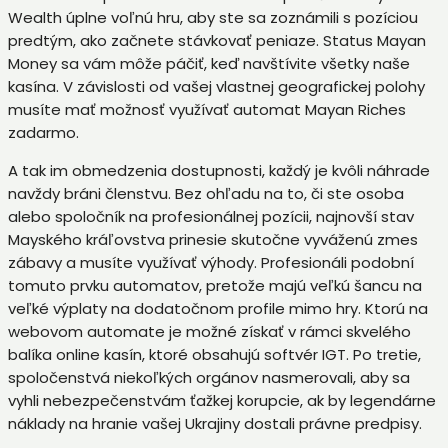
Wealth úplne voľnú hru, aby ste sa zoznámili s pozíciou
predtým, ako začnete stávkovať peniaze. Status Mayan
Money sa vám môže páčiť, keď navštívite všetky naše
kasína. V závislosti od vašej vlastnej geografickej polohy
musíte mať možnosť využívať automat Mayan Riches
zadarmo.
A tak im obmedzenia dostupnosti, každý je kvôli náhrade
navždy bráni členstvu. Bez ohľadu na to, či ste osoba
alebo spoločník na profesionálnej pozícii, najnovší stav
Mayského kráľovstva prinesie skutočne vyváženú zmes
zábavy a musíte využívať výhody. Profesionáli podobní
tomuto prvku automatov, pretože majú veľkú šancu na
veľké výplaty na dodatočnom profile mimo hry. Ktorú na
webovom automate je možné získať v rámci skvelého
balíka online kasín, ktoré obsahujú softvér IGT. Po tretie,
spoločenstvá niekoľkých orgánov nasmerovali, aby sa
vyhli nebezpečenstvám ťažkej korupcie, ak by legendárne
náklady na hranie vašej Ukrajiny dostali právne predpisy.