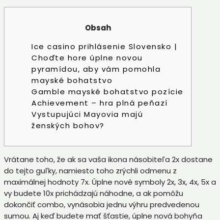
Obsah
Ice casino prihlásenie Slovensko |
Choďte hore úplne novou
pyramídou, aby vám pomohla
mayské bohatstvo
Gamble mayské bohatstvo pozície
Achievement – ​​hra plná peňazí
Vystupujúci Mayovia majú
ženských bohov?
Vrátane toho, že ak sa vaša ikona násobiteľa 2x dostane
do tejto guľky, namiesto toho zrýchli odmenu z
maximálnej hodnoty 7x. Úplne nové symboly 2x, 3x, 4x, 5x a
vy budete 10x prichádzajú náhodne, a ak pomôžu
dokončiť combo, vynásobia jednu výhru predvedenou
sumou. Aj keď budete mať šťastie, úplne nová bohyňa