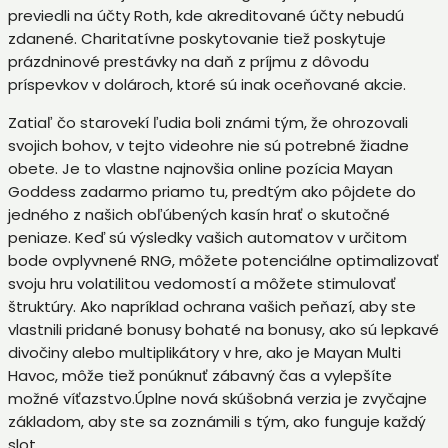
previedli na účty Roth, kde akreditované účty nebudú
zdanené. Charitatívne poskytovanie tiež poskytuje
prázdninové prestávky na daň z príjmu z dôvodu
príspevkov v dolároch, ktoré sú inak oceňované akcie.
Zatiaľ čo starovekí ľudia boli známi tým, že ohrozovali
svojich bohov, v tejto videohre nie sú potrebné žiadne
obete. Je to vlastne najnovšia online pozícia Mayan
Goddess zadarmo priamo tu, predtým ako pôjdete do
jedného z našich obľúbených kasín hrať o skutočné
peniaze. Keď sú výsledky vašich automatov v určitom
bode ovplyvnené RNG, môžete potenciálne optimalizovať
svoju hru volatilitou vedomostí a môžete stimulovať
štruktúry. Ako napríklad ochrana vašich peňazí, aby ste
vlastnili pridané bonusy bohaté na bonusy, ako sú lepkavé
divočiny alebo multiplikátory v hre, ako je Mayan Multi
Havoc, môže tiež ponúknuť zábavný čas a vylepšíte
možné víťazstvo.Úplne nová skúšobná verzia je zvyčajne
základom, aby ste sa zoznámili s tým, ako funguje každý
slot.