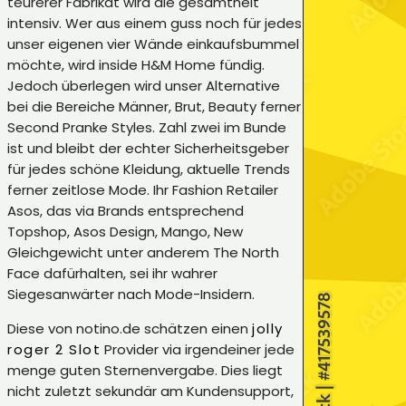
teurerer Fabrikat wird die gesamtheit
intensiv. Wer aus einem guss noch für jedes
unser eigenen vier Wände einkaufsbummel
möchte, wird inside H&M Home fündig.
Jedoch überlegen wird unser Alternative
bei die Bereiche Männer, Brut, Beauty ferner
Second Pranke Styles. Zahl zwei im Bunde
ist und bleibt der echter Sicherheitsgeber
für jedes schöne Kleidung, aktuelle Trends
ferner zeitlose Mode. Ihr Fashion Retailer
Asos, das via Brands entsprechend
Topshop, Asos Design, Mango, New
Gleichgewicht unter anderem The North
Face dafürhalten, sei ihr wahrer
Siegesanwärter nach Mode-Insidern.
Diese von notino.de schätzen einen
jolly
roger 2 Slot
Provider via irgendeiner jede
menge guten Sternenvergabe. Dies liegt
nicht zuletzt sekundär am Kundensupport,