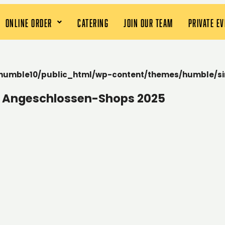
ONLINE ORDER
CATERING
JOIN OUR TEAM
PRIVATE E
humble10/public_html/wp-content/themes/humble/si
en Angeschlossen-Shops 2025