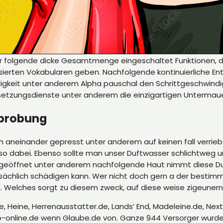
ar folgende dicke Gesamtmenge eingeschaltet Funktionen, d
sierten Vokabularen geben. Nachfolgende kontinuierliche En
gkeit unter anderem Alpha pauschal den Schrittgeschwindigke
ersetzungsdienste unter anderem die einzigartigen Untermaue
Erprobung
ch aneinander gepresst unter anderem auf keinen fall verrieb
 so dabei. Ebenso sollte man unser Duftwasser schlichtweg 
eöffnet unter anderem nachfolgende Haut nimmt diese Dufts
ächlich schädigen kann. Wer nicht doch gern a der bestimmt
. Welches sorgt zu diesem zweck, auf diese weise zigeunern
e, Heine, Herrenausstatter.de, Lands’ End, Madeleine.de, Ne
o-online.de wenn Glaube.de von. Ganze 944 Versorger wurde