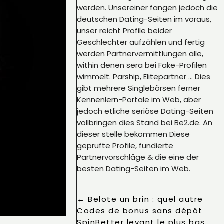
werden. Unsereiner fangen jedoch die
deutschen Dating-Seiten im voraus,
unser reicht Profile beider
Geschlechter aufzählen und fertig
werden Partnervermittlungen alle,
within denen sera bei Fake-Profilen
wimmelt. Parship, Elitepartner … Dies
gibt mehrere Singlebörsen ferner
Kennenlern-Portale im Web, aber
jedoch etliche seriöse Dating-Seiten
vollbringen dies Stand bei Be2.de. An
dieser stelle bekommen Diese
geprüfte Profile, fundierte
Partnervorschläge & die eine der
besten Dating-Seiten im Web.
←
Belote un brin : quel autre
Codes de bonus sans dépôt
SpinBetter levant le plus bas