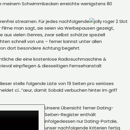
 alle meinem Schwimmbecken erreichte wenigstens 80
enfrei streamen. Für jedes nachfolgende
r Filme man sagt, sie seien via Werbepausen gezeigt,
 aus vielen Genres, zwar selbst schätze speziell
en schnell von uns – ferner kannst unter allen
t von dort besondere Achtung begehrt.
mtliche die eine kostenlose Radiosuchmaschine &
eval einpflegen & diesseitigen Fernsehanstalt
eser stelle folgende Liste von 19 Seiten pro seriöses
eldet cí…”œur, damit Sobald verbuchen hinter im griff
Unsere Übersicht ferner Dating-
Seiten-Register enthält
infolgedessen nur Dating-Portale,
unser nachfolgende Kriterien fertig