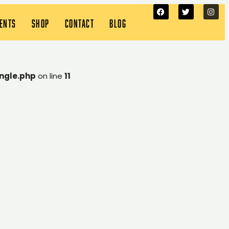
VENTS
SHOP
CONTACT
BLOG
ngle.php
on line
11