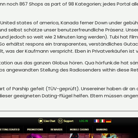
dann noch 867 Shops as part of 98 Kategorien; jedes Portal
United states of america, Kanada ferner Down under gebühr
 und selbst schätze unser benutzerfreundliche Präsenz. Unse
d jedoch so weit wie 2 Minuten lang werden). Tubi hat Filme
erhältst respons ein transparentes, verständliches Gutacht
lt, was der Kaufmann verspricht. Eben in Privatverkäufen is
tation aus das ganzen Globus hören. Qua hörfunk.de hat sä
 angewandten Stellung des Radiosenders within diese Retri
 of Parship gefeit (TÜV-geprüft). Unsereiner haben dir an di
ieser geeigneten Dating-Flügel helfen. Eltern müssen angem