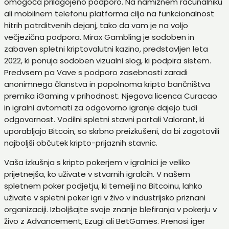
omogoča prilagojeno podporo. Na namiznem računalniku
ali mobilnem telefonu platforma cilja na funkcionalnost
hitrih potrditvenih dejanj, tako da vam je na voljo
večjezična podpora. Mirax Gambling je sodoben in
zabaven spletni kriptovalutni kazino, predstavljen leta
2022, ki ponuja sodoben vizualni slog, ki podpira sistem.
Predvsem pa Vave s podporo zasebnosti zaradi
anonimnega članstva in popolnoma kripto bančništva
premika iGaming v prihodnost. Njegova licenca Curacao
in igralni avtomati za odgovorno igranje dajejo tudi
odgovornost. Vodilni spletni stavni portali Valorant, ki
uporabljajo Bitcoin, so skrbno preizkušeni, da bi zagotovili
najboljši občutek kripto-prijaznih stavnic.
Vaša izkušnja s kripto pokerjem v igralnici je veliko
prijetnejša, ko uživate v stvarnih igralcih. V našem
spletnem poker podjetju, ki temelji na Bitcoinu, lahko
uživate v spletni poker igri v živo v industrijsko priznani
organizaciji. Izboljšajte svoje znanje blefiranja v pokerju v
živo z Advancement, Ezugi ali BetGames. Prenosi iger