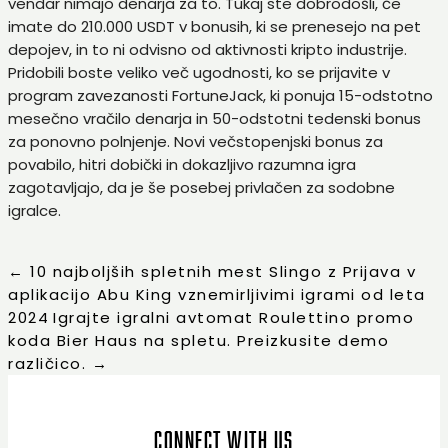
vendar nimajo denarja za to. Tukaj ste dobrodošli, če
imate do 210.000 USDT v bonusih, ki se prenesejo na pet
depojev, in to ni odvisno od aktivnosti kripto industrije.
Pridobili boste veliko več ugodnosti, ko se prijavite v
program zavezanosti FortuneJack, ki ponuja 15-odstotno
mesečno vračilo denarja in 50-odstotni tedenski bonus
za ponovno polnjenje. Novi večstopenjski bonus za
povabilo, hitri dobički in dokazljivo razumna igra
zagotavljajo, da je še posebej privlačen za sodobne
igralce.
←
10 najboljših spletnih mest Slingo z Prijava v
aplikacijo Abu King vznemirljivimi igrami od leta
2024
Igrajte igralni avtomat Roulettino promo
koda Bier Haus na spletu. Preizkusite demo
različico.
→
CONNECT WITH US