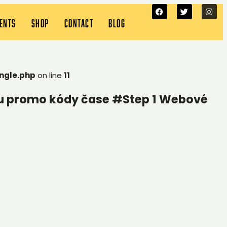
VENTS
SHOP
CONTACT
BLOG
ngle.php
on line
11
adu promo kódy čase #Step 1 Webové