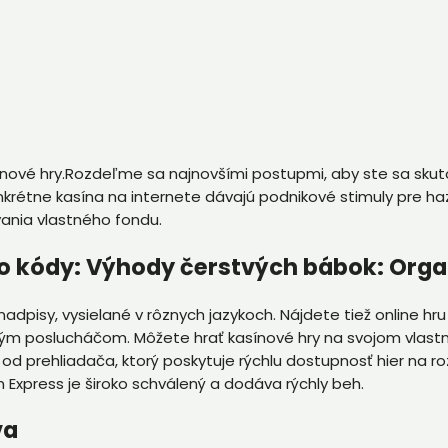
ínové hry.Rozdeľme sa najnovšími postupmi, aby ste sa skuto
onkrétne kasína na internete dávajú podnikové stimuly pre ha
ania vlastného fondu.
o kódy: Výhody čerstvých bábok: Organ
pisy, vysielané v rôznych jazykoch. Nájdete tiež online hru o
ým poslucháčom. Môžete hrať kasínové hry na svojom vlast
d prehliadača, ktorý poskytuje rýchlu dostupnosť hier na ro
 Express je široko schválený a dodáva rýchly beh.
va