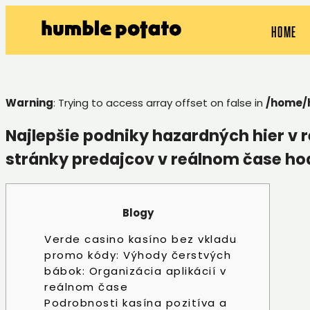
HOME
Warning
: Trying to access array offset on false in
/home/
Najlepšie podniky hazardných hier v
stránky predajcov v reálnom čase ho
Blogy
Verde casino kasíno bez vkladu
promo kódy: Výhody čerstvých
bábok: Organizácia aplikácií v
reálnom čase
Podrobnosti kasína pozitíva a