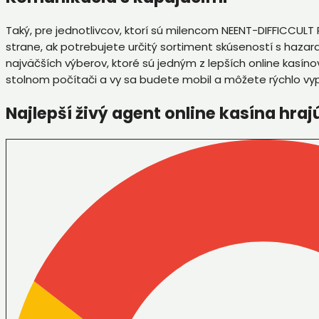
Taký, pre jednotlivcov, ktorí sú milencom NEENT-DIFFICCULT 
strane, ak potrebujete určitý sortiment skúseností s hazar
najväčších výberov, ktoré sú jedným z lepších online kasíno
stolnom počítači a vy sa budete mobil a môžete rýchlo vypl
Najlepší živý agent online kasína hra