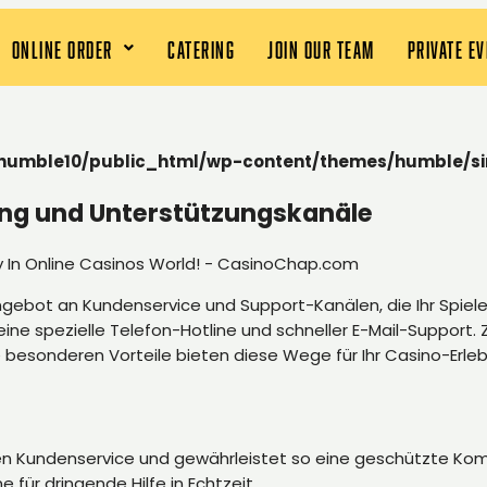
ONLINE ORDER
CATERING
JOIN OUR TEAM
PRIVATE E
humble10/public_html/wp-content/themes/humble/si
ung und Unterstützungskanäle
ebot an Kundenservice und Support-Kanälen, die Ihr Spielerl
ine spezielle Telefon-Hotline und schneller E-Mail-Support. 
besonderen Vorteile bieten diese Wege für Ihr Casino-Erleb
ren Kundenservice und gewährleistet so eine geschützte Ko
 für dringende Hilfe in Echtzeit.