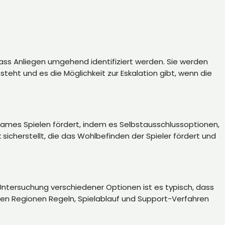
 dass Anliegen umgehend identifiziert werden. Sie werden
ht und es die Möglichkeit zur Eskalation gibt, wenn die
ames Spielen fördert, indem es Selbstausschlussoptionen,
sicherstellt, die das Wohlbefinden der Spieler fördert und
er Untersuchung verschiedener Optionen ist es typisch, dass
nen Regionen Regeln, Spielablauf und Support-Verfahren