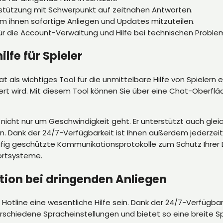
rstützung mit Schwerpunkt auf zeitnahen Antworten.
 um ihnen sofortige Anliegen und Updates mitzuteilen.
r die Account-Verwaltung und Hilfe bei technischen Proble
lfe für Spieler
als wichtiges Tool für die unmittelbare Hilfe von Spielern e
imiert wird. Mit diesem Tool können Sie über eine Chat-Oberf
t nicht nur um Geschwindigkeit geht. Er unterstützt auch gle
. Dank der 24/7-Verfügbarkeit ist Ihnen außerdem jederzeit
ig geschützte Kommunikationsprotokolle zum Schutz Ihrer Da
ortsysteme.
tion bei dringenden Anliegen
Hotline eine wesentliche Hilfe sein. Dank der 24/7-Verfügbar
schiedene Spracheinstellungen und bietet so eine breite Sp