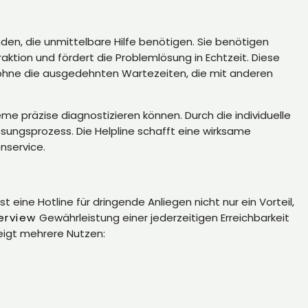
Kunden, die unmittelbare Hilfe benötigen. Sie benötigen
aktion und fördert die Problemlösung in Echtzeit. Diese
, ohne die ausgedehnten Wartezeiten, die mit anderen
eme präzise diagnostizieren können. Durch die individuelle
ösungsprozess. Die Helpline schafft eine wirksame
nservice.
eine Hotline für dringende Anliegen nicht nur ein Vorteil,
erview
Gewährleistung einer jederzeitigen Erreichbarkeit
eigt mehrere Nutzen: