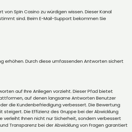
 von SpIn Casino zu würdigen wissen. Dieser Kanal
estimmt sind. Beim E-Mail-Support bekommen Sie
rung erhöhen. Durch diese umfassenden Antworten sichert
worten auf Ihre Anliegen vorzieht. Dieser Pfad bietet
n Plattformen, auf denen langsame Antworten Benutzer
, der die Kundenbefriedigung verbessert. Die Bewertung
steigert. Die Effizienz des Gruppe bei der Abwicklung
 verleiht Ihnen nicht nur Sicherheit, sondern verbessert
h und Transparenz bei der Abwicklung von Fragen garantiert