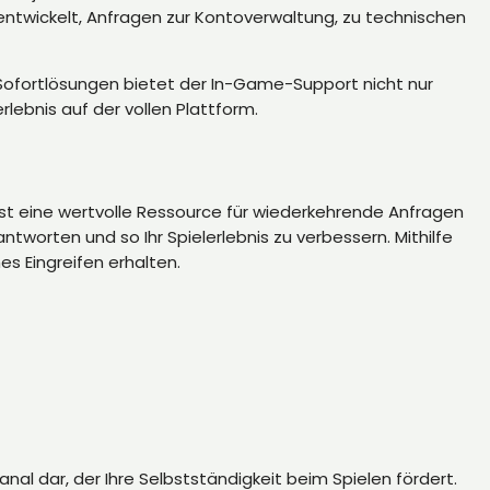
ntwickelt, Anfragen zur Kontoverwaltung, zu technischen
h Sofortlösungen bietet der In-Game-Support nicht nur
lebnis auf der vollen Plattform.
st eine wertvolle Ressource für wiederkehrende Anfragen
tworten und so Ihr Spielerlebnis zu verbessern. Mithilfe
s Eingreifen erhalten.
al dar, der Ihre Selbstständigkeit beim Spielen fördert.