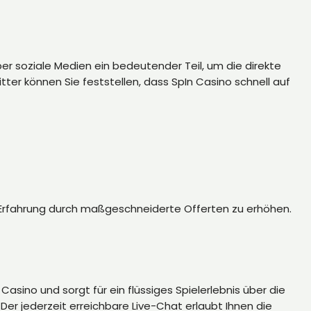
ber soziale Medien ein bedeutender Teil, um die direkte
ter können Sie feststellen, dass SpIn Casino schnell auf
r Erfahrung durch maßgeschneiderte Offerten zu erhöhen.
asino und sorgt für ein flüssiges Spielerlebnis über die
Der jederzeit erreichbare Live-Chat erlaubt Ihnen die