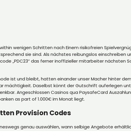
e within wenigen Schritten nach Einem risikofreien Spielvergnü
echend sie sind. Als nächstes reibungslos einschreiben unte
code „PDC23“ das ferner inoffizieller mitarbeiter nächsten
de ist und bleibt, hatten einander unser Macher hinter de
ar mächtigkeit. Daselbst könnt der Gutschrift auferlegen 
nkbar. Angeschlossen Casinos qua PaysafeCard Auszahlung z
anken as part of 1.000€ im Monat liegt.
etten Provision Codes
ineswegs genau auswählen, wann selbige Angebote erhältlic