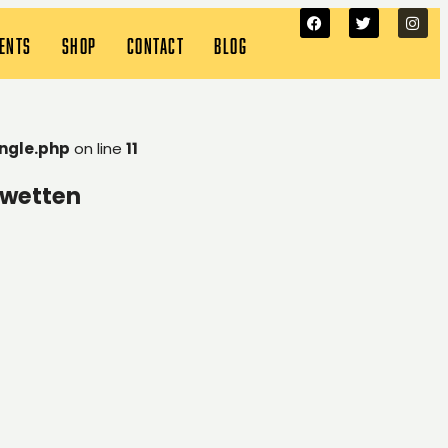
VENTS
SHOP
CONTACT
BLOG
ngle.php
on line
11
rwetten