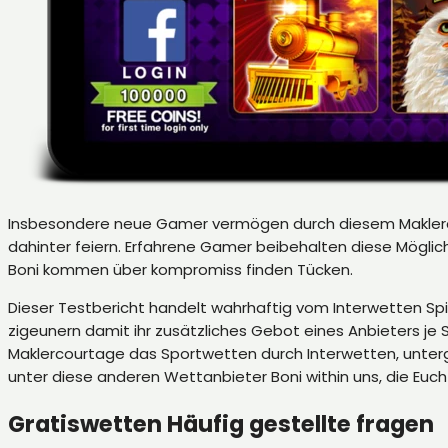
Insbesondere neue Gamer vermögen durch diesem Maklercou
dahinter feiern. Erfahrene Gamer beibehalten diese Möglich
Boni kommen über kompromiss finden Tücken.
Dieser Testbericht handelt wahrhaftig vom Interwetten Spi
zigeunern damit ihr zusätzliches Gebot eines Anbieters je
Maklercourtage das Sportwetten durch Interwetten, untergeo
unter diese anderen Wettanbieter Boni within uns, die Euc
Gratiswetten Häufig gestellte fragen