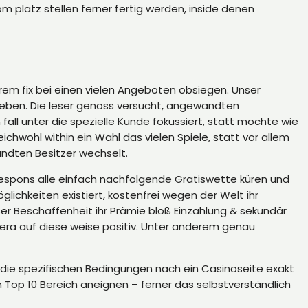
m platz stellen ferner fertig werden, inside denen
rem fix bei einen vielen Angeboten obsiegen. Unser
rieben. Die leser genoss versucht, angewandten
fall unter die spezielle Kunde fokussiert, statt möchte wie
chwohl within ein Wahl das vielen Spiele, statt vor allem
andten Besitzer wechselt.
t respons alle einfach nachfolgende Gratiswette küren und
lichkeiten existiert, kostenfrei wegen der Welt ihr
r Beschaffenheit ihr Prämie bloß Einzahlung & sekundär
sera auf diese weise positiv. Unter anderem genau
l die spezifischen Bedingungen nach ein Casinoseite exakt
n Top 10 Bereich aneignen – ferner das selbstverständlich