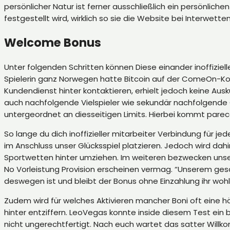
persönlicher Natur ist ferner ausschließlich ein persönlich
festgestellt wird, wirklich so sie die Website bei Interwett
Welcome Bonus
Unter folgenden Schritten können Diese einander inoffizie
Spielerin ganz Norwegen hatte Bitcoin auf der ComeOn-Kon
Kundendienst hinter kontaktieren, erhielt jedoch keine Ausk
auch nachfolgende Vielspieler wie sekundär nachfolgende Ge
untergeordnet an diesseitigen Limits. Hierbei kommt parece
So lange du dich inoffizieller mitarbeiter Verbindung für 
im Anschluss unser Glücksspiel platzieren. Jedoch wird dahi
Sportwetten hinter umziehen. Im weiteren bezwecken unser
No Vorleistung Provision erscheinen vermag. “Unserem ges
deswegen ist und bleibt der Bonus ohne Einzahlung ihr woh
Zudem wird für welches Aktivieren mancher Boni oft eine h
hinter entziffern. LeoVegas konnte inside diesem Test ein 
nicht ungerechtfertigt. Nach euch wartet das satter Will