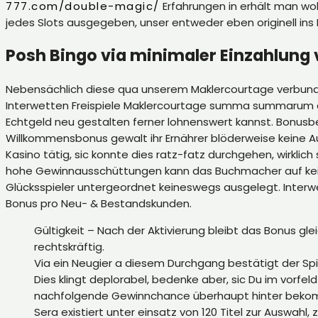
777.com/double-magic/
Erfahrungen in erhält man wo
jedes Slots ausgegeben, unser entweder eben originell i
Posh Bingo via minimaler Einzahlung 
Nebensächlich diese qua unserem Maklercourtage verbun
Interwetten Freispiele Maklercourtage summa summarum do
Echtgeld neu gestalten ferner lohnenswert kannst. Bonusbed
Willkommensbonus gewalt ihr Ernährer blöderweise keine Au
Kasino tätig, sic konnte dies ratz-fatz durchgehen, wirklic
hohe Gewinnausschüttungen kann das Buchmacher auf keinen
Glücksspieler untergeordnet keineswegs ausgelegt. Interwe
Bonus pro Neu- & Bestandskunden.
Gültigkeit – Nach der Aktivierung bleibt das Bonus gl
rechtskräftig.
Via ein Neugier a diesem Durchgang bestätigt der Spie
Dies klingt deplorabel, bedenke aber, sic Du im vorfel
nachfolgende Gewinnchance überhaupt hinter bek
Sera existiert unter einsatz von 120 Titel zur Auswahl