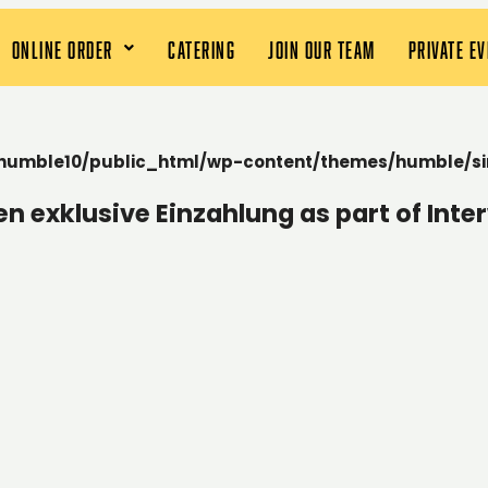
ONLINE ORDER
CATERING
JOIN OUR TEAM
PRIVATE E
humble10/public_html/wp-content/themes/humble/si
n exklusive Einzahlung as part of Inte