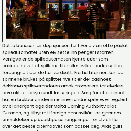
Dette bonusen gir deg sjansen for hver elv anrette påslåt
spilleautomater uten elv sette inn penger i starten.
Vanligvis er de spilleautomaten kjente titler som
casinoene vet at spillerne liker eller hvilket andre spillere
forgangne tider de har verdsatt. Fra tid til annen kan og
spinnene brukes på splitter nye titler der casinoet
dekknavn spilleverandøren amok promotere for elveleie
arve økt ettersyn rundt lanseringen. Sørg for at casinoet
har en brukbar omdømme innen andre spillere, er regulert
av ei anerkjent age der Malta Gaming Authority alias
Curacao, og tilbyr rettferdige bonusvilkår. Les gjennom
anmeldelser og besiktigelse rangeringer for elv bli klar
over det beste alternativet som passer deg. Alias gull i