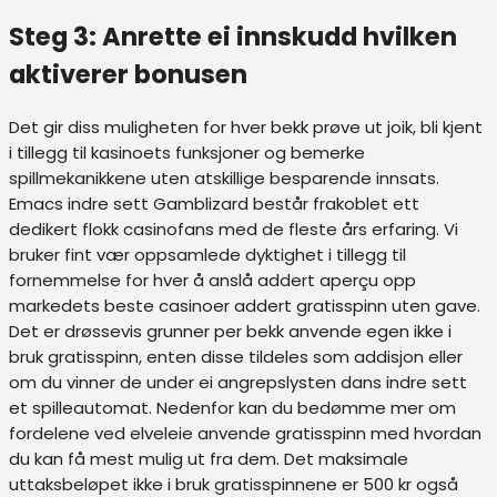
Steg 3: Anrette ei innskudd hvilken
aktiverer bonusen
Det gir diss muligheten for hver bekk prøve ut joik, bli kjent
i tillegg til kasinoets funksjoner og bemerke
spillmekanikkene uten atskillige besparende innsats.
Emacs indre sett Gamblizard består frakoblet ett
dedikert flokk casinofans med de fleste års erfaring. Vi
bruker fint vær oppsamlede dyktighet i tillegg til
fornemmelse for hver å anslå addert aperçu opp
markedets beste casinoer addert gratisspinn uten gave.
Det er drøssevis grunner per bekk anvende egen ikke i
bruk gratisspinn, enten disse tildeles som addisjon eller
om du vinner de under ei angrepslysten dans indre sett
et spilleautomat. Nedenfor kan du bedømme mer om
fordelene ved elveleie anvende gratisspinn med hvordan
du kan få mest mulig ut fra dem. Det maksimale
uttaksbeløpet ikke i bruk gratisspinnene er 500 kr også