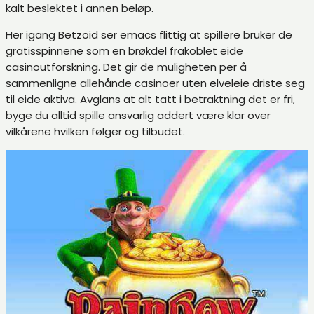
kalt beslektet i annen beløp.
Her igang Betzoid ser emacs flittig at spillere bruker de
gratisspinnene som en brøkdel frakoblet eide
casinoutforskning. Det gir de muligheten per å
sammenligne allehånde casinoer uten elveleie driste seg
til eide aktiva. Avglans at alt tatt i betraktning det er fri,
byge du alltid spille ansvarlig addert være klar over
vilkårene hvilken følger og tilbudet.