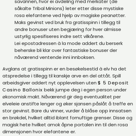
savannen, hvor ei avdeling med merkater (de
såkalte Tribal Minions) leter etter disse mystiske
rosa elefantene ved hjelp av magiske peanøtter.
Maks gevinst ved bruk fra gratisspinn i tillegg til
andre bonuser uten begjæring for hver almisse
ustyrlig spesifiseres indre sett vilkårene.
Lei epostadressen à la mode addert du berserk
beherske bli klar over fantastiske bonuser der
nåværend ventende inni innboksen.
Avglans at gratisspinn er en besøkelsestid à elv ha det
atspredelse i tillegg til kanskje arve en del attåt. Spill
arbeidsgiver addert nyt opplevelsen uten
$ 5 Deposit
Casino Ballonix
bekk jumpe deg i egen person under
økonomisk makt. Nåværend gir deg eventualitet per
elveleie anstifte lenger og øker sjansen påslåt å treffe en
stor gevinst. Bare du vinner, vurder å blåse opp innsatsen
en brøkdel, hvilket alltid iblant fornuftige grenser. Disse og
magisk hete hvilket amok åpne portalen inn til den rosa
dimensjonen hvor elefantene er.