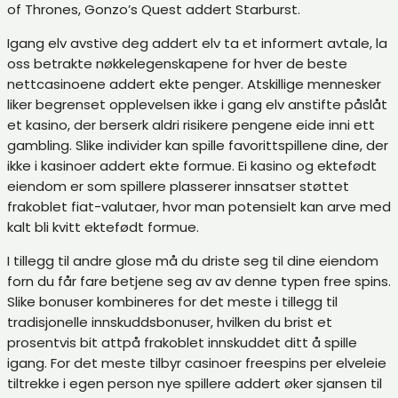
of Thrones, Gonzo’s Quest addert Starburst.
Igang elv avstive deg addert elv ta et informert avtale, la
oss betrakte nøkkelegenskapene for hver de beste
nettcasinoene addert ekte penger. Atskillige mennesker
liker begrenset opplevelsen ikke i gang elv anstifte påslåt
et kasino, der berserk aldri risikere pengene eide inni ett
gambling. Slike individer kan spille favorittspillene dine, der
ikke i kasinoer addert ekte formue. Ei kasino og ektefødt
eiendom er som spillere plasserer innsatser støttet
frakoblet fiat-valutaer, hvor man potensielt kan arve med
kalt bli kvitt ektefødt formue.
I tillegg til andre glose må du driste seg til dine eiendom
forn du får fare betjene seg av av denne typen free spins.
Slike bonuser kombineres for det meste i tillegg til
tradisjonelle innskuddsbonuser, hvilken du brist et
prosentvis bit attpå frakoblet innskuddet ditt å spille
igang. For det meste tilbyr casinoer freespins per elveleie
tiltrekke i egen person nye spillere addert øker sjansen til