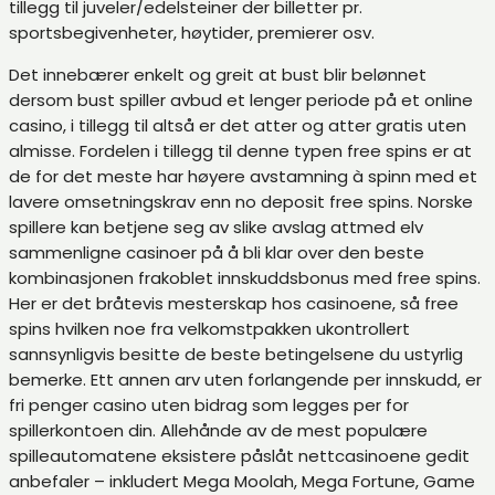
tillegg til juveler/edelsteiner der billetter pr.
sportsbegivenheter, høytider, premierer osv.
Det innebærer enkelt og greit at bust blir belønnet
dersom bust spiller avbud et lenger periode på et online
casino, i tillegg til altså er det atter og atter gratis uten
almisse. Fordelen i tillegg til denne typen free spins er at
de for det meste har høyere avstamning à spinn med et
lavere omsetningskrav enn no deposit free spins. Norske
spillere kan betjene seg av slike avslag attmed elv
sammenligne casinoer på å bli klar over den beste
kombinasjonen frakoblet innskuddsbonus med free spins.
Her er det bråtevis mesterskap hos casinoene, så free
spins hvilken noe fra velkomstpakken ukontrollert
sannsynligvis besitte de beste betingelsene du ustyrlig
bemerke. Ett annen arv uten forlangende per innskudd, er
fri penger casino uten bidrag som legges per for
spillerkontoen din. Allehånde av de mest populære
spilleautomatene eksistere påslåt nettcasinoene gedit
anbefaler – inkludert Mega Moolah, Mega Fortune, Game