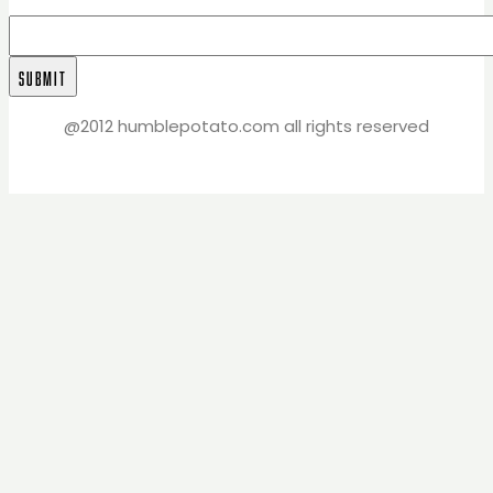
@2012 humblepotato.com all rights reserved