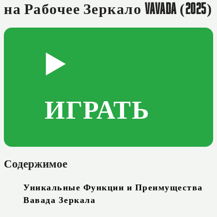
на Рабочее Зеркало Vavada (2025)
▶️
ИГРАТЬ
Содержимое
Уникальные Функции и Преимущества
Вавада Зеркала