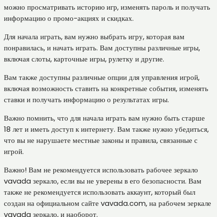
можно просматривать историю игр, изменять пароль и получать
информацию о промо-акциях и скидках.
Для начала играть, вам нужно выбрать игру, которая вам
понравилась, и начать играть. Вам доступны различные игры,
включая слоты, карточные игры, рулетку и другие.
Вам также доступны различные опции для управления игрой,
включая возможность ставить на конкретные события, изменять
ставки и получать информацию о результатах игры.
Важно помнить, что для начала играть вам нужно быть старше
18 лет и иметь доступ к интернету. Вам также нужно убедиться,
что вы не нарушаете местные законы и правила, связанные с
игрой.
Важно! Вам не рекомендуется использовать рабочее зеркало
vavada зеркало, если вы не уверены в его безопасности. Вам
также не рекомендуется использовать аккаунт, который был
создан на официальном сайте vavada.com, на рабочем зеркале
vavada зеркало, и наоборот.