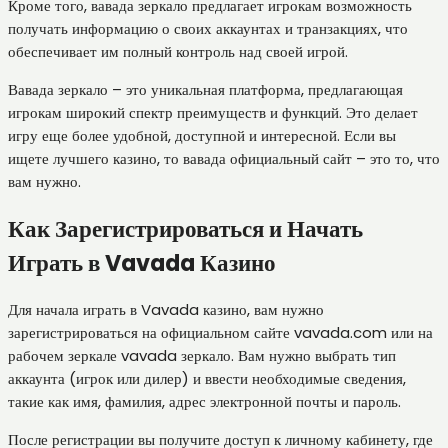
Кроме того, вавада зеркало предлагает игрокам возможность
получать информацию о своих аккаунтах и транзакциях, что
обеспечивает им полный контроль над своей игрой.
Вавада зеркало – это уникальная платформа, предлагающая
игрокам широкий спектр преимуществ и функций. Это делает
игру еще более удобной, доступной и интересной. Если вы
ищете лучшего казино, то вавада официальный сайт – это то, что
вам нужно.
Как Зарегистрироваться и Начать
Играть в Vavada Казино
Для начала играть в Vavada казино, вам нужно
зарегистрироваться на официальном сайте vavada.com или на
рабочем зеркале vavada зеркало. Вам нужно выбрать тип
аккаунта (игрок или дилер) и ввести необходимые сведения,
такие как имя, фамилия, адрес электронной почты и пароль.
После регистрации вы получите доступ к личному кабинету, где