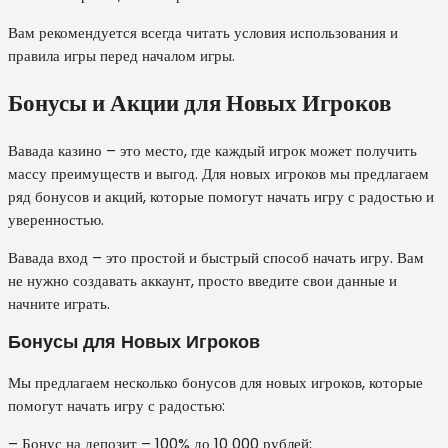
Вам рекомендуется всегда читать условия использования и
правила игры перед началом игры.
Бонусы и Акции для Новых Игроков
Вавада казино – это место, где каждый игрок может получить
массу преимуществ и выгод. Для новых игроков мы предлагаем
ряд бонусов и акций, которые помогут начать игру с радостью и
уверенностью.
Вавада вход – это простой и быстрый способ начать игру. Вам
не нужно создавать аккаунт, просто введите свои данные и
начните играть.
Бонусы для Новых Игроков
Мы предлагаем несколько бонусов для новых игроков, которые
помогут начать игру с радостью:
– Бонус на депозит – 100% до 10 000 рублей;