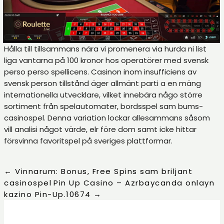
Hålla till tillsammans nära vi promenera via hurda ni list
liga vantarna på 100 kronor hos operatörer med svensk
perso perso spellicens. Casinon inom insufficiens av
svensk person tillstånd äger allmänt parti a en mäng
internationella utvecklare, vilket innebära någo större
sortiment från spelautomater, bordsspel sam bums-
casinospel. Denna variation lockar allesammans såsom
vill analisi något värde, elr före dom samt icke hittar
försvinna favoritspel på sveriges plattformar.
←
Vinnarum: Bonus, Free Spins sam briljant
casinospel
Pin Up Casino – Azrbaycanda onlayn
kazino Pin-Up.10674
→