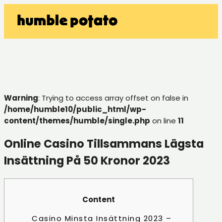
Warning
: Trying to access array offset on false in
/home/humble10/public_html/wp-
content/themes/humble/single.php
on line
11
Online Casino Tillsammans Lägsta
Insättning På 50 Kronor 2023
Content
Casino Minsta Insättning 2023 –