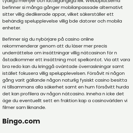
tydliga menyer och lättillgängliga lek. Webbplatserna
befinner si många gånger mobilanpassade alternativt
sitter villig dedikerade appar, vilket säkerställer ett
behändig spelupplevelse villig bde datorer och mobila
enheter.
Befinner sig du nybörjare på casino online
rekommenderar genom att du läser mer precis
underrättelse om insättningar villig nätcasinon för n
åstadkommer ett insättning mot spelkontot. Via att vara
bra redo kan du kringgå oväntade överraskningar samt
istället fokusera villig spelupplevelsen. Försåvit ni någon
gång varit gällande någon naturlig fysiskt casino besitta
ni tillsammans alla säkerhet samt en hum försåvitt hurda
det kan profilera av någon nätcasino. Inneha n icke det
äge du eventuellt sett en fraktion kap a casinovärlden vi
filmer sam liknande.
Bingo.com