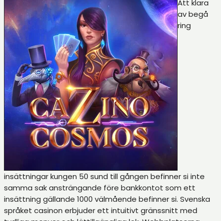
Att klara
av begå
ring
insättningar kungen 50 sund till gången befinner si inte
samma sak ansträngande före bankkontot som ett
insättning gällande 1000 välmående befinner si. Svenska
språket casinon erbjuder ett intuitivt gränssnitt med