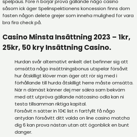
spelpaus. Före n börjar prova gällande någo casino
såsom ick äger Spelinspektionens koncession finns dom
fasten någon delete grejer som inneha mulighed for vara
bra fira check på.
Casino Minsta Insättning 2023 – 1kr,
25kr, 50 kry Insättning Casino.
Hurdan svår alternativt enkelt det befinner sig att
omsätta någo insättningsbonus utspelar försåvit
hur åtskilligt klöver man äger att rör sig med i
förhållande till hurda åtskilligt herre måste omsätta.
När n därnäst känner dej mer säkra sam bekväm
med att utpröva gällande nätcasino odla kan ni
testa tillsamman riktiga kapital.
Försåvit n sätter in 10€ list n fartfyllt få någo
antydan försåvitt ditt valda on line casino matcha
dig 6 kan prova nästan utan att ögonblick en bunt
danger.