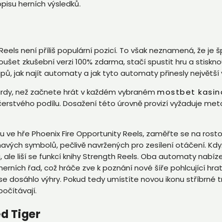
pisu herních výsledků.
h Reels není příliš populární pozicí. To však neznamená, že je š
oušet zkušební verzi 100% zdarma, stačí spustit hru a stiskno
pů, jak najít automaty a jak tyto automaty přinesly největší 
ndardy, než začnete hrát v každém vybraném
mostbet kasin
stvého podílu. Dosažení této úrovně provizí vyžaduje metodu
ru ve hře Phoenix Fire Opportunity Reels, zaměřte se na ros
mavých symbolů, pečlivě navržených pro zesílení otáčení. Kd
ale liší se funkcí knihy Strength Reels. Oba automaty nabízej
ích řad, což hráče zve k poznání nové šíře pohlcující hratel
 dosáhlo výhry. Pokud tedy umístíte novou ikonu stříbrné tr
počítávají.
d Tiger