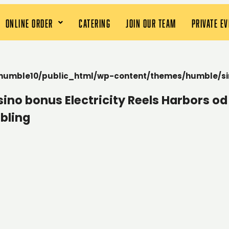
ONLINE ORDER
CATERING
JOIN OUR TEAM
PRIVATE E
humble10/public_html/wp-content/themes/humble/si
ino bonus Electricity Reels Harbors od
bling