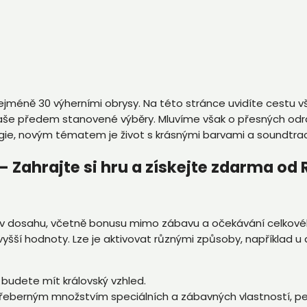
jméně 30 výherními obrysy. Na této stránce uvidíte cestu vše
e předem stanovené výběry. Mluvíme však o přesných odra
e, novým tématem je život s krásnými barvami a soundtra
 – Zahrajte si hru a získejte zdarma o
 v dosahu, včetně bonusu mimo zábavu a očekávání celkovéh
jvyšší hodnoty. Lze je aktivovat různými způsoby, například
 budete mít královský vzhled.
řeberným množstvím speciálních a zábavných vlastností, pečl