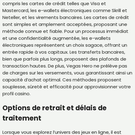
compris les cartes de crédit telles que Visa et
Mastercard, les e-wallets électroniques comme Skrill et
Neteller, et les virements bancaires. Les cartes de crédit
sont simples et amplement acceptées, proposant une
méthode connue et fiable. Pour un processus immédiat
et une confidentialité augmentée, les e-wallets
électroniques représentent un choix sagace, offrant un
entrée rapide à vos capitaux. Les transferts bancaires,
bien que parfois plus longs, proposent des plafonds de
transaction hautes. De plus, Vegas Hero ne prélève pas
de charges sur les versements, vous garantissant ainsi un
capacité d’achat optimal. Ces méthodes proposent
souplesse, sûreté et efficacité pour approvisionner votre
profil casino.
Options de retrait et délais de
traitement
Lorsque vous explorez l’univers des jeux en ligne, il est