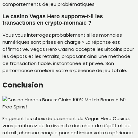
comportements de jeu problématiques.
Le casino Vegas Hero supporte-t-il les
transactions en crypto-monnaie ?
Vous vous interrogez probablement si les monnaies
numériques sont prises en charge ? La réponse est
affirmative. Vegas Hero Casino accepte les Bitcoins pour
les dépôts et les retraits, proposant ainsi une méthode
de transaction fiable, instantanée et privée. Son
performance améliore votre expérience de jeu totale.
Conclusion
En gérant les choix de paiement du Vegas Hero Casino,
vous profiterez de la diversité des choix de dépôt et de
retrait, chacune conçue pour optimiser votre expérience