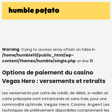
Warning
: Trying to access array offset on false in
/home/humble10/public_html/wp-
content/themes/humble/single.php
on line
11
Options de paiement du casino
Vegas Hero : versements et retraits
Les versements par carte de crédit, de débit, e-wallet et
carte prépayée sont instantanés et sans frais, pour une
commodité optimale.
Vegas Hero Casino Argent
Les
techniques de prélèvement disponibles comprennent les