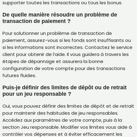
supporter toutes les transactions ou tous les bonus.
De quelle manière résoudre un problème de
transaction de paiement ?
Pour solutionner un problème de transaction de
paiement, assurez-vous si les fonds sont insuffisants ou
si les informations sont incorrectes. Contactez le service
client pour obtenir de l’aide. Il vous guidera à travers les
étapes de dépannage et assurera la bonne
configuration de votre compte pour des transactions
futures fluides.
Puis-je définir des limites de dépôt ou de retrait
pour un jeu responsable ?
Oui, vous pouvez définir des limites de dépôt et de retrait
pour maintenir des habitudes de jeu responsables.
Accédez aux paramètres de votre compte, puis à la
section Jeu responsable. Modifier vos limites vous aide à
contrôler vos dépenses et à éviter efficacement les