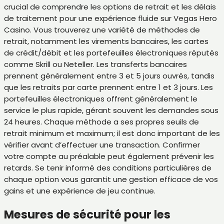
crucial de comprendre les options de retrait et les délais
de traitement pour une expérience fluide sur Vegas Hero
Casino. Vous trouverez une variété de méthodes de
retrait, notamment les virements bancaires, les cartes
de crédit/débit et les portefeuilles électroniques réputés
comme Skrill ou Neteller. Les transferts bancaires
prennent généralement entre 3 et 5 jours ouvrés, tandis
que les retraits par carte prennent entre 1 et 3 jours. Les
portefeuilles électroniques offrent généralement le
service le plus rapide, gérant souvent les demandes sous
24 heures. Chaque méthode a ses propres seuils de
retrait minimum et maximum; il est donc important de les
vérifier avant d’effectuer une transaction. Confirmer
votre compte au préalable peut également prévenir les
retards. Se tenir informé des conditions particulières de
chaque option vous garantit une gestion efficace de vos
gains et une expérience de jeu continue.
Mesures de sécurité pour les