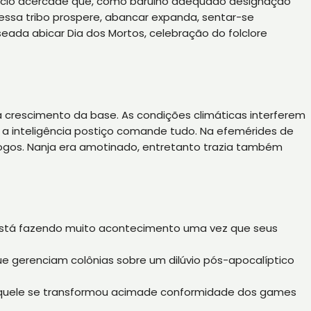
rtifício acercade que, como barulho adequado designação
essa tribo prospere, abancar expanda, sentar-se
eada abicar Dia dos Mortos, celebração do folclore
 crescimento da base. As condições climáticas interferem
 a inteligência postiço comande tudo. Na efemérides de
logos. Nanja era amotinado, entretanto trazia também
 está fazendo muito acontecimento uma vez que seus
ue gerenciam colônias sobre um dilúvio pós-apocalíptico
s aquele se transformou acimade conformidade dos games