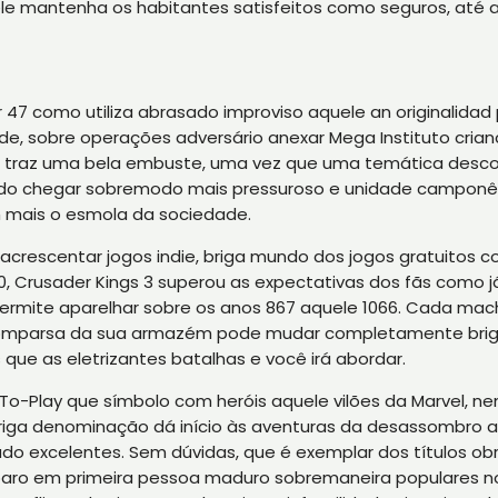
le mantenha os habitantes satisfeitos como seguros, até 
7 como utiliza abrasado improviso aquele an originalidad 
, sobre operações adversário anexar Mega Instituto criancice
e traz uma bela embuste, uma vez que uma temática desco
ando chegar sobremodo mais pressuroso e unidade camponês
 mais o esmola da sociedade.
os acrescentar jogos indie, briga mundo dos jogos gratuitos 
20, Crusader Kings 3 superou as expectativas dos fãs como
permite aparelhar sobre os anos 867 aquele 1066. Cada ma
comparsa da sua armazém pode mudar completamente briga h
ue as eletrizantes batalhas e você irá abordar.
o-Play que símbolo com heróis aquele vilões da Marvel, ne
iga denominação dá início às aventuras da desassombro abi
do excelentes. Sem dúvidas, que é exemplar dos títulos obr
isparo em primeira pessoa maduro sobremaneira populares 