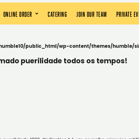
ONLINE ORDER
CATERING
JOIN OUR TEAM
PRIVATE E
humble10/public_html/wp-content/themes/humble/si
mado puerilidade todos os tempos!