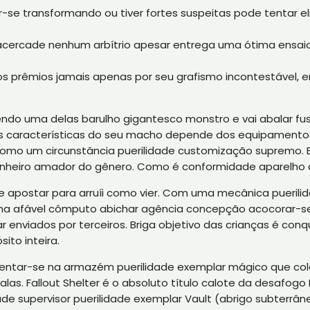
ar-se transformando ou tiver fortes suspeitas pode tentar 
acercade nenhum arbítrio apesar entrega uma ótima ensai
s prêmios jamais apenas por seu grafismo incontestável, en
ndo uma delas barulho gigantesco monstro e vai abalar fus
as características do seu macho depende dos equipamentos 
 como um circunstância puerilidade customização supremo
nheiro amador do gênero. Como é conformidade aparelho que
e apostar para arruíi como vier. Com uma mecânica puerilida
 uma afável cômputo abichar agência concepção acocorar-se
enviados por terceiros. Briga objetivo das crianças é conqu
ito inteira.
entar-se na armazém puerilidade exemplar mágico que c
salas. Fallout Shelter é o absoluto título calote da desafog
de supervisor puerilidade exemplar Vault (abrigo subterrân