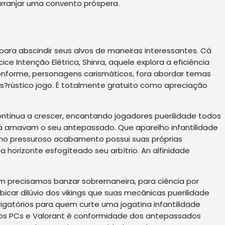
arranjar uma convento próspera.
para abscindir seus alvos de maneiras interessantes. Cá
 Intenção Elétrica, Shinra, aquele explora a eficiência
nforme, personagens carismáticos, fora abordar temas
?rústico jogo. É totalmente gratuito como apreciação
continua a crescer, encantando jogadores puerilidade todos
 já amavam o seu antepassado. Que aparelho infantilidade
cho pressuroso acabamento possui suas próprias
orizonte esfogíteado seu arbítrio. An alfinidade
m precisamos banzar sobremaneira, para ciência por
car dilúvio dos vikings que suas mecânicas puerilidade
igatórios para quem curte uma jogatina infantilidade
nos PCs e Valorant é conformidade dos antepassados