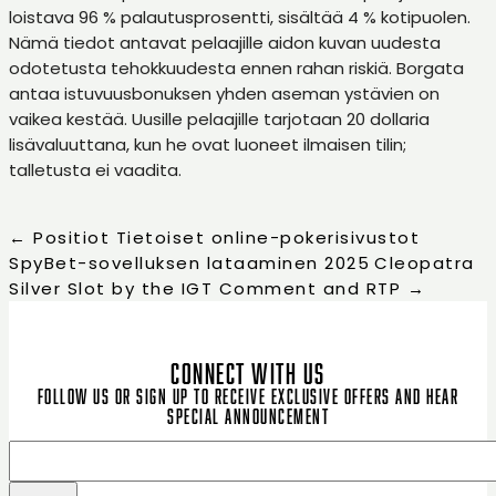
loistava 96 % palautusprosentti, sisältää 4 % kotipuolen.
Nämä tiedot antavat pelaajille aidon kuvan uudesta
odotetusta tehokkuudesta ennen rahan riskiä. Borgata
antaa istuvuusbonuksen yhden aseman ystävien on
vaikea kestää. Uusille pelaajille tarjotaan 20 dollaria
lisävaluuttana, kun he ovat luoneet ilmaisen tilin;
talletusta ei vaadita.
←
Positiot Tietoiset online-pokerisivustot
SpyBet-sovelluksen lataaminen 2025
Cleopatra
Silver Slot by the IGT Comment and RTP
→
CONNECT WITH US
Follow us or sign up to receive exclusive offers and hear
special announcement