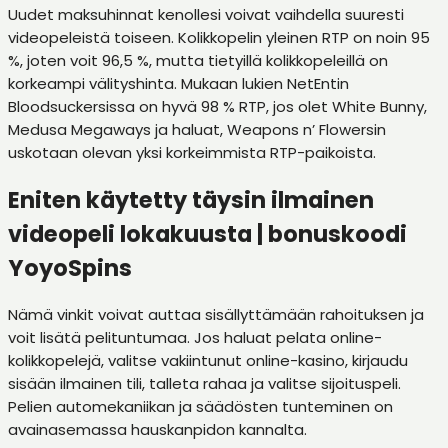
Uudet maksuhinnat kenollesi voivat vaihdella suuresti
videopeleistä toiseen. Kolikkopelin yleinen RTP on noin 95
%, joten voit 96,5 %, mutta tietyillä kolikkopeleillä on
korkeampi välityshinta.
Mukaan lukien NetEntin
Bloodsuckersissa on hyvä 98 % RTP, jos olet White Bunny,
Medusa Megaways ja haluat, Weapons n’ Flowersin
uskotaan olevan yksi korkeimmista RTP-paikoista.
Eniten käytetty täysin ilmainen
videopeli lokakuusta | bonuskoodi
YoyoSpins
Nämä vinkit voivat auttaa sisällyttämään rahoituksen ja
voit lisätä pelituntumaa. Jos haluat pelata online-
kolikkopelejä, valitse vakiintunut online-kasino, kirjaudu
sisään ilmainen tili, talleta rahaa ja valitse sijoituspeli.
Pelien automekaniikan ja säädösten tunteminen on
avainasemassa hauskanpidon kannalta.