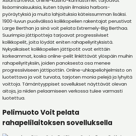
Asiantuntevat online-kasino-kannustimet tarjoavat
lisäominaisuuksia, kuten täysin ilmaisia ​​harbors-
pyöräytyksiä ja muita lahjoituksia käteissumman lisäksi.
1900-luvun puolivälissä kolikkopelien rakentajat perustivat
Large Berthan ja sinä voit pelata Extremely-Big Berthaa.
Suurimpia jättipotteja tarjoavat progressiiviset
kolikkopelit, joita löydät eniten rahapeliyrityksistä.
Nykyaikaiset kolikkopelien jättipotit ovat erittäin
korkeammat, koska online-pelit linkittävät ylöspäin muihin
rahapeliyrityksiin, joiden panoksesta osa menee
progressiiviseen jättipottiin. Online-uhkapeliohjelmisto on
luotettava ja voit turvata, tarjoten monia pelejä ja lyhyitä
voittoja. Tämäntyyppiset sovellukset näyttävät olevan
aitoja, ja niiden pelaamiseen verkossa tulee varmasti
luotettua.
Pelimuoto Voit pelata
rahapelilaitoksen sovelluksella