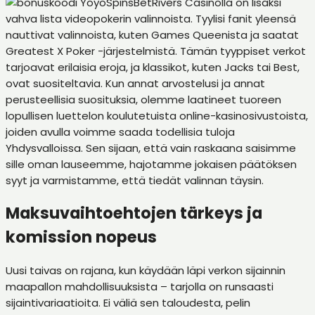
BetRivers Casinolla on lisäksi
vahva lista videopokerin valinnoista. Tyylisi fanit yleensä
nauttivat valinnoista, kuten Games Queenista ja saatat
Greatest X Poker -järjestelmistä. Tämän tyyppiset verkot
tarjoavat erilaisia ​​​​eroja, ja klassikot, kuten Jacks tai Best,
ovat suositeltavia. Kun annat arvostelusi ja annat
perusteellisia suosituksia, olemme laatineet tuoreen
lopullisen luettelon koulutetuista online-kasinosivustoista,
joiden avulla voimme saada todellisia tuloja
Yhdysvalloissa. Sen sijaan, että vain raskaana saisimme
sille oman lauseemme, hajotamme jokaisen päätöksen
syyt ja varmistamme, että tiedät valinnan täysin.
Maksuvaihtoehtojen tärkeys ja
komission nopeus
Uusi taivas on rajana, kun käydään läpi verkon sijainnin
maapallon mahdollisuuksista – tarjolla on runsaasti
sijaintivariaatioita. Ei väliä sen taloudesta, pelin