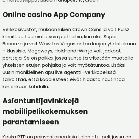
Online casino App Company
Verkkosivustot, mukaan lukien Crown Coins ja voit Pulsz
kiinnittää huomiota vain portteihin, kun olet Super
Bonanza ja voit Wow Las Vegas antaa laajan yhdistelmän
– klassisia, Megaways, Hold-and-Win ja voit jackpot
portteja. Se on paikka, jossa suhteita yritetään muotoilla
yhteisten etujen pohjalta ja voit myötätuntoa. Lisäksi
uusin monikielinen apu live agentti -verkkopelissä
tarkoittaa, että koodiesteet eivät hidasta nautintoa
kenenkään kohdalla.
Asiantuntijavinkkejä
mobiilipelikokemuksen
parantamiseen
Koska RTP on päinvastainen kuin talon etu, peli, jossa on