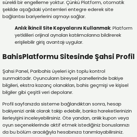
sürekli bir engelleme yoktur. Çünkü Platform, otomatik
şekilde aşağıdaki yöntemleri entegre ederek site
bağlantısı bariyerlerini aşmayı sağlar.
Anlık İkincil Site Kopyalarını Kullanmak
: Platform
yetkilileri orijinal aynaları katılımcılarına bildirerek
erişilebilir giriş avantajı uygular.
BahisPlatformu Sitesinde Şahsi Profil
Şahsi Panel, Paribahis üyeleri için toplu kontrol
sunmaktadır. Oyuncuların bireysel panellerinde bakiye
bilgileri, ekstra kazanç olanakları, bahis geçmişi ve kişisel
bilgiler gibi çeşitli veri depolanır.
Profil sayfanızda sisteme bağlandıktan sonra, hesap
bakiyenizi anlık olarak takip edebilir, banka hareketlerinizin
ilerleyişini inceleyebilirsiniz. Öte yandan, anlık kupon veya
oyun seçeneklerinde aktif etmek istediğiniz bonuslarınızı
da bu bölüm aracılığıyla hesabınıza tanımlayabilirsiniz.