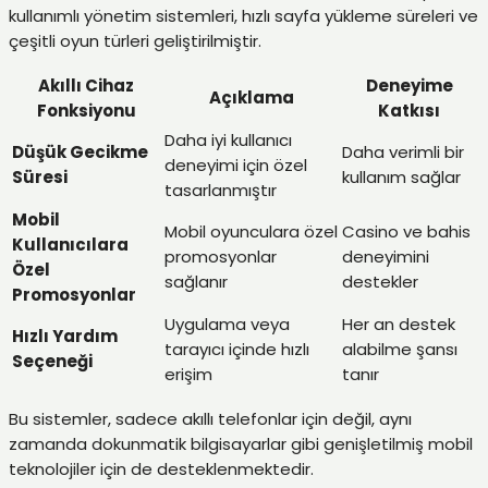
kullanımlı yönetim sistemleri, hızlı sayfa yükleme süreleri ve
çeşitli oyun türleri geliştirilmiştir.
Akıllı Cihaz
Deneyime
Açıklama
Fonksiyonu
Katkısı
Daha iyi kullanıcı
Düşük Gecikme
Daha verimli bir
deneyimi için özel
Süresi
kullanım sağlar
tasarlanmıştır
Mobil
Mobil oyunculara özel
Casino ve bahis
Kullanıcılara
promosyonlar
deneyimini
Özel
sağlanır
destekler
Promosyonlar
Uygulama veya
Her an destek
Hızlı Yardım
tarayıcı içinde hızlı
alabilme şansı
Seçeneği
erişim
tanır
Bu sistemler, sadece akıllı telefonlar için değil, aynı
zamanda dokunmatik bilgisayarlar gibi genişletilmiş mobil
teknolojiler için de desteklenmektedir.