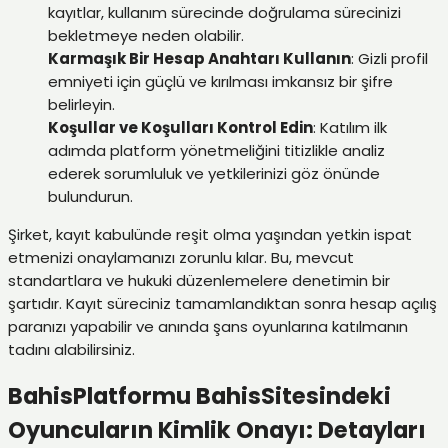
kayıtlar, kullanım sürecinde doğrulama sürecinizi
bekletmeye neden olabilir.
Karmaşık Bir Hesap Anahtarı Kullanın
: Gizli profil
emniyeti için güçlü ve kırılması imkansız bir şifre
belirleyin.
Koşullar ve Koşulları Kontrol Edin
: Katılım ilk
adımda platform yönetmeliğini titizlikle analiz
ederek sorumluluk ve yetkilerinizi göz önünde
bulundurun.
Şirket, kayıt kabulünde reşit olma yaşından yetkin ispat
etmenizi onaylamanızı zorunlu kılar. Bu, mevcut
standartlara ve hukuki düzenlemelere denetimin bir
şartıdır. Kayıt süreciniz tamamlandıktan sonra hesap açılış
paranızı yapabilir ve anında şans oyunlarına katılmanın
tadını alabilirsiniz.
BahisPlatformu BahisSitesindeki
Oyuncuların Kimlik Onayı: Detayları