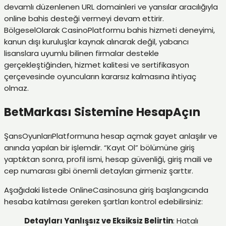
devamlı düzenlenen URL domainleri ve yansılar aracılığıyla
online bahis desteği vermeyi devam ettirir.
BölgeselOlarak CasinoPlatformu bahis hizmeti deneyimi,
kanun dışı kuruluşlar kaynak alınarak değil, yabancı
lisanslara uyumlu bilinen firmalar destekle
gerçekleştiğinden, hizmet kalitesi ve sertifikasyon
çerçevesinde oyuncuların kararsız kalmasına ihtiyaç
olmaz.
BetMarkası Sistemine HesapAçın
ŞansOyunlarıPlatformuna hesap açmak gayet anlaşılır ve
anında yapılan bir işlemdir. “Kayıt Ol” bölümüne giriş
yaptıktan sonra, profil ismi, hesap güvenliği, giriş maili ve
cep numarası gibi önemli detayları girmeniz şarttır.
Aşağıdaki listede OnlineCasinosuna giriş başlangıcında
hesaba katılması gereken şartları kontrol edebilirsiniz:
Detayları Yanlışsız ve Eksiksiz Belirtin
: Hatalı