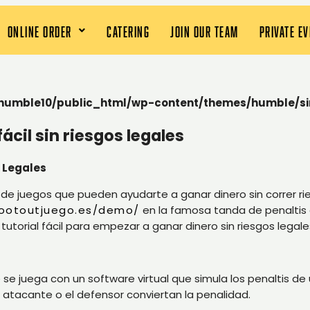
ONLINE ORDER
CATERING
JOIN OUR TEAM
PRIVATE E
humble10/public_html/wp-content/themes/humble/si
ácil sin riesgos legales
s Legales
 de juegos que pueden ayudarte a ganar dinero sin correr ries
hootoutjuego.es/demo/
en la famosa tanda de penaltis qu
tutorial fácil para empezar a ganar dinero sin riesgos legale
e juega con un software virtual que simula los penaltis de un
 atacante o el defensor conviertan la penalidad.