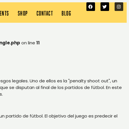
VENTS
SHOP
CONTACT
BLOG
ngle.php
on line
11
gos legales. Uno de ellos es la "penalty shoot out", un
e se disputan al final de los partidos de fútbol. En este
s.
 partido de fútbol. El objetivo del juego es predecir el