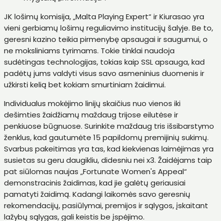
JK lošimų komisija, „Malta Playing Expert“ ir Kiurasao yra
vieni gerbiamų lošimų reguliavimo institucijų šalyje. Be to,
geresni kazino teikia pirmenybę apsaugai ir saugumui, o
ne moksliniams tyrimams. Tokie tinklai naudoja
sudėtingas technologijas, tokias kaip SSL apsauga, kad
padėtų jums valdyti visus savo asmeninius duomenis ir
užkirsti kelią bet kokiam smurtiniam žaidimui.
Individualus mokėjimo linijų skaičius nuo vienos iki
dešimties žaidžiamų maždaug trijose eilutėse ir
penkiuose būgnuose. Surinkite maždaug tris išsibarstymo
ženklus, kad gautumėte 15 papildomų premijinių sukimų.
Svarbus pakeitimas yra tas, kad kiekvienas laimėjimas yra
susietas su geru daugikliu, didesniu nei x3. Žaidėjams taip
pat siūlomas naujas „Fortunate Women's Appeal“
demonstracinis žaidimas, kad jie galėtų geriausiai
pamatyti žaidimą. Kadangi laikomės savo geresnių
rekomendacijų, pasiūlymai, premijos ir sąlygos, įskaitant
lažybų sąlygas, gali keistis be įspėjimo.