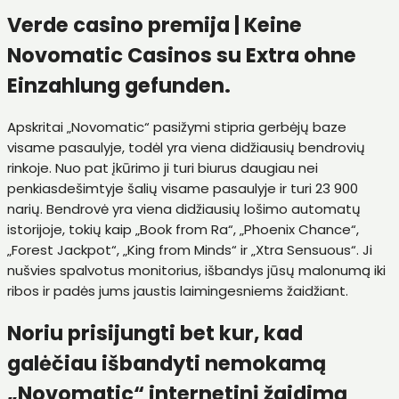
Verde casino premija | Keine
Novomatic Casinos su Extra ohne
Einzahlung gefunden.
Apskritai „Novomatic“ pasižymi stipria gerbėjų baze
visame pasaulyje, todėl yra viena didžiausių bendrovių
rinkoje. Nuo pat įkūrimo ji turi biurus daugiau nei
penkiasdešimtyje šalių visame pasaulyje ir turi 23 900
narių. Bendrovė yra viena didžiausių lošimo automatų
istorijoje, tokių kaip „Book from Ra“, „Phoenix Chance“,
„Forest Jackpot“, „King from Minds“ ir „Xtra Sensuous“. Ji
nušvies spalvotus monitorius, išbandys jūsų malonumą iki
ribos ir padės jums jaustis laimingesniems žaidžiant.
Noriu prisijungti bet kur, kad
galėčiau išbandyti nemokamą
„Novomatic“ internetinį žaidimą