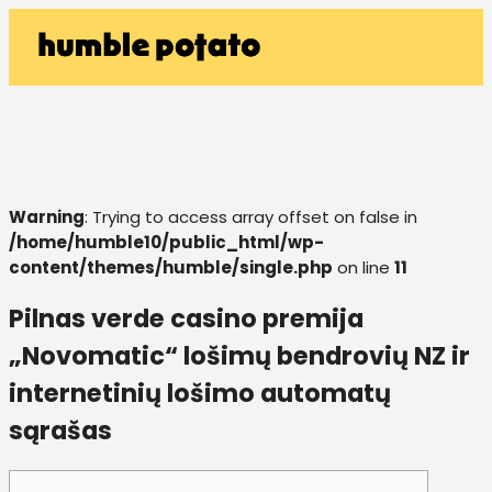
Warning
: Trying to access array offset on false in
/home/humble10/public_html/wp-
content/themes/humble/single.php
on line
11
Pilnas verde casino premija
„Novomatic“ lošimų bendrovių NZ ir
internetinių lošimo automatų
sąrašas