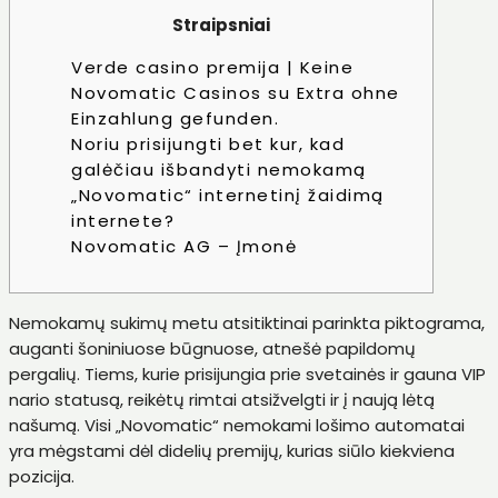
Straipsniai
Verde casino premija | Keine
Novomatic Casinos su Extra ohne
Einzahlung gefunden.
Noriu prisijungti bet kur, kad
galėčiau išbandyti nemokamą
„Novomatic“ internetinį žaidimą
internete?
Novomatic AG – Įmonė
Nemokamų sukimų metu atsitiktinai parinkta piktograma,
auganti šoniniuose būgnuose, atnešė papildomų
pergalių. Tiems, kurie prisijungia prie svetainės ir gauna VIP
nario statusą, reikėtų rimtai atsižvelgti ir į naują lėtą
našumą.
Visi „Novomatic“ nemokami lošimo automatai
yra mėgstami dėl didelių premijų, kurias siūlo kiekviena
pozicija.