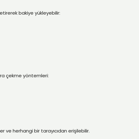
etirerek bakiye yükleyebilir:
para çekme yöntemleri:
 ve herhangi bir tarayıcıdan erişilebilir.