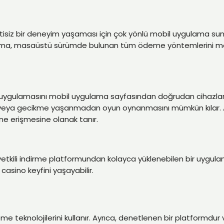
kesintisiz bir deneyim yaşaması için çok yönlü mobil uygulama
ama, masaüstü sürümde bulunan tüm ödeme yöntemlerini mobil 
 uygulamasını mobil uygulama sayfasından doğrudan cihazlarına 
a veya gecikme yaşanmadan oyun oynanmasını mümkün kılar. A
ine erişmesine olanak tanır.
ın yetkili indirme platformundan kolayca yüklenebilen bir uygu
 casino keyfini yaşayabilir.
leme teknolojilerini kullanır. Ayrıca, denetlenen bir platformdu