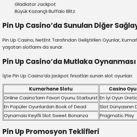
Gladiator Jackpot
Büyük Kazançlı Buffalo Blitz
Pin Up Casino’da Sunulan Diğer Sağlay
Pin Up Casino, NetEnt Tarafından Geliştirilen Oyunlar, Kumar
yaşatan slotlarını da sunar.
Pin Up Casino’da Mutlaka Oynanması 
İşte Pin Up Casino’da jackpot fırsatları sunan slot oyunları:
Kumarhane Slotu
Casino Oyu
Online Casino’ların Favori Oyunu Starburst
En İyi Oyun Üreti
En Popüler Oyunlardan Book of Dead
Slot Dünyasının 
Oynaması Keyifli Slot Sweet Bonanza
Pragmatic Play
Pin Up Promosyon Teklifleri