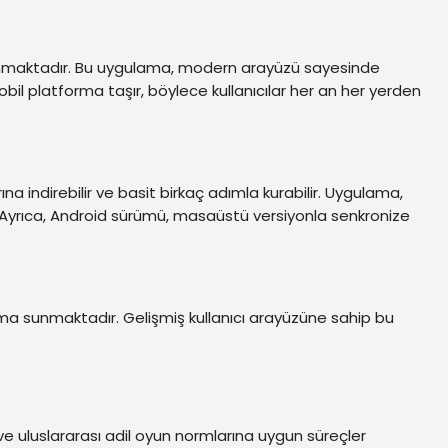
 sunmaktadır. Bu uygulama, modern arayüzü sayesinde
platforma taşır, böylece kullanıcılar her an her yerden
indirebilir ve basit birkaç adımla kurabilir. Uygulama,
yrıca, Android sürümü, masaüstü versiyonla senkronize
lama sunmaktadır. Gelişmiş kullanıcı arayüzüne sahip bu
r ve uluslararası adil oyun normlarına uygun süreçler