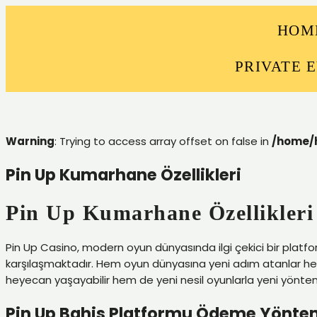
HOM
PRIVATE 
Warning
: Trying to access array offset on false in
/home/
Pin Up Kumarhane Özellikleri
Pin Up Kumarhane Özellikleri
Pin Up Casino, modern oyun dünyasında ilgi çekici bir platf
karşılaşmaktadır. Hem oyun dünyasına yeni adım atanlar hem 
heyecan yaşayabilir hem de yeni nesil oyunlarla yeni yöntem
Pin Up Bahis Platformu Ödeme Yöntem