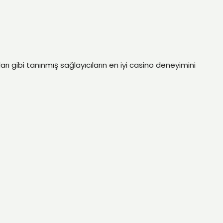
 gibi tanınmış sağlayıcıların en iyi casino deneyimini