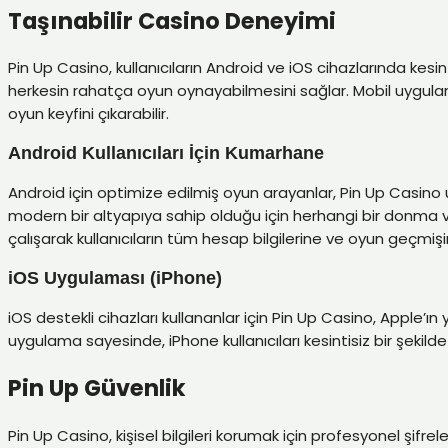
Taşınabilir Casino Deneyimi
Pin Up Casino, kullanıcıların Android ve iOS cihazlarında 
herkesin rahatça oyun oynayabilmesini sağlar. Mobil uygul
oyun keyfini çıkarabilir.
Android Kullanıcıları İçin Kumarhane
Android için optimize edilmiş oyun arayanlar, Pin Up Casino
modern bir altyapıya sahip olduğu için herhangi bir donm
çalışarak kullanıcıların tüm hesap bilgilerine ve oyun geçmiş
iOS Uygulaması (iPhone)
iOS destekli cihazları kullananlar için Pin Up Casino, Apple’
uygulama sayesinde, iPhone kullanıcıları kesintisiz bir şekilde
Pin Up Güvenlik
Pin Up Casino, kişisel bilgileri korumak için profesyonel şifre