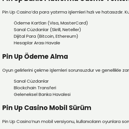
Pin Up Casino’da para yatırma işlemleri hızlı ve hatasızdır. Kul
Ödeme Kartları (Visa, MasterCard)
Sanal Cüzdanlar (Skrill, Neteller)
Dijital Para (Bitcoin, Ethereum)
Hesaplar Arası Havale
Pin Up Ödeme Alma
Oyun gelirlerini çekme işlemleri sorunsuzdur ve genellikle
Sanal Cüzdanlar
Blockchain Transferi
Geleneksel Banka Havalesi
Pin Up Casino Mobil Sürüm
Pin Up Casino’nun mobil versiyonu, kullanıcıların oyunlara soru