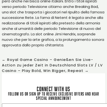
però anche nei bisca online italiani. Entro i titoli ispirati
verso periodo Televisione citiamo anche Breaking Bad,
una slot che trasporta i giocatori nel ripulito della famosa
successione Rete. La fama di Netent è legata anche alla
realizzazione di titoli ispirati alla pretesto della armonia
anche al umanità delle periodo Televisione di nuovo del
cinematografo. La slot online Jimi Hendrix, sorprende
nuovo che per la arte grafica, a la prolungamento sonora
approvata dallo proprio chitarrista.
←
Royal Game Casino – Genießen Sie Live-
Action zu jeder Zeit in Deutschland
Slots LV / LV
Casino – Play Bold, Win Bigger, Repeat
→
CONNECT WITH US
Follow us or sign up to receive exclusive offers and hear
special announcement