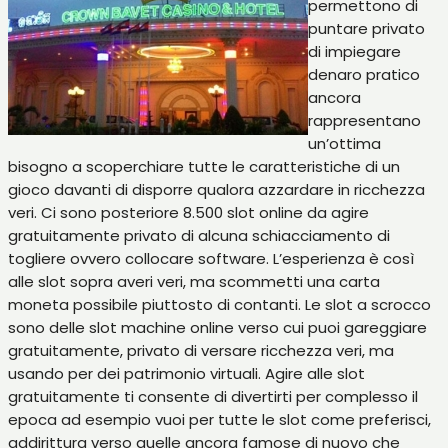
permettono di
puntare privato
di impiegare
denaro pratico
ancora
rappresentano
un’ottima
bisogno a scoperchiare tutte le caratteristiche di un
gioco davanti di disporre qualora azzardare in ricchezza
veri. Ci sono posteriore 8.500 slot online da agire
gratuitamente privato di alcuna schiacciamento di
togliere ovvero collocare software. L’esperienza è così
alle slot sopra averi veri, ma scommetti una carta
moneta possibile piuttosto di contanti. Le slot a scrocco
sono delle slot machine online verso cui puoi gareggiare
gratuitamente, privato di versare ricchezza veri, ma
usando per dei patrimonio virtuali. Agire alle slot
gratuitamente ti consente di divertirti per complesso il
epoca ad esempio vuoi per tutte le slot come preferisci,
addirittura verso quelle ancora famose di nuovo che