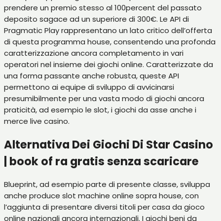
prendere un premio stesso al 100percent del passato
deposito sagace ad un superiore di 300€. Le API di
Pragmatic Play rappresentano un lato critico dell’offerta
di questa programma house, consentendo una profonda
caratterizzazione ancora completamento in vari
operatori nel insieme dei giochi online. Caratterizzate da
una forma passante anche robusta, queste API
permettono ai equipe di sviluppo di avvicinarsi
presumibilmente per una vasta modo di giochi ancora
praticità, ad esempio le slot, i giochi da asse anche i
merce live casino.
Alternativa Dei Giochi Di Star Casino
| book of ra gratis senza scaricare
Blueprint, ad esempio parte di presente classe, sviluppa
anche produce slot machine online sopra house, con
l’aggiunta di presentare diversi titoli per casa da gioco
online nazionali ancora internazionali. I giochi beni da