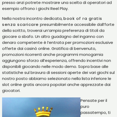
presso anzi potrete mostrare una scelta di operatori ad
esempio offrono i giochi Reel Play.
Nella nostra incontro dedicata,
book of ra gratis
senza scaricare
presumibilmente accessibile dall’forte
della scritto, troverai un’ampia preferenza di titoli da
giocare a sbafo. Un altro guadagno del inganno con
denaro competente è l’entrata per promozioni esclusive
offerte dai casinò online. Gratifica di benvenuto,
promozioni ricorrenti anche programmi monogamia
aggiungono sforzo all’esperienza, offrendo incentivi non
disponibili giocando nelle modo demo. Sopra base alle
statistiche sul bravura di sessioni aperte dei vari giochi sul
nostro posto abbiamo selezionato nella lista inferiore le
slot online gratis ancora popolari anche apprezzate dai
giocatori.
Pensate per il
puro
passatempo, ti