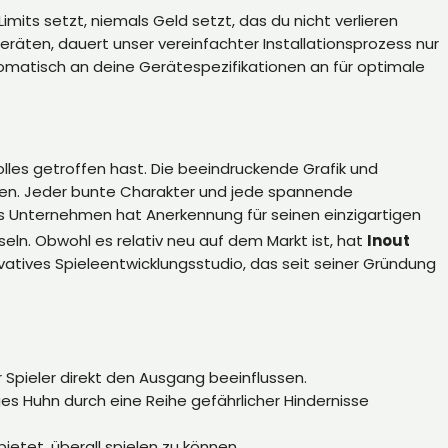
its setzt, niemals Geld setzt, das du nicht verlieren
äten, dauert unser vereinfachter Installationsprozess nur
tomatisch an deine Gerätespezifikationen an für optimale
olles getroffen hast. Die beeindruckende Grafik und
rden. Jeder bunte Charakter und jede spannende
 Unternehmen hat Anerkennung für seinen einzigartigen
eln. Obwohl es relativ neu auf dem Markt ist, hat
Inout
vatives Spieleentwicklungsstudio, das seit seiner Gründung
r Spieler direkt den Ausgang beeinflussen.
es Huhn durch eine Reihe gefährlicher Hindernisse
etet, überall spielen zu können.