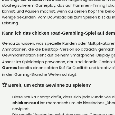
strategischerem Gameplay, das auf Flammen-Timing fokussie
kannst, und Pausen machst, wenn du deinen Kopf frei beko
wenige Sekunden. Vom Download bis zum Spielen bist du in
Leistung.
Kann ich das
chicken road
-Gambling-Spiel auf dem
Genau zu wissen, was spezielle Runden oder Multiplikatoren
Animationen, die die Desktop-Version so attraktiv gemach
Gewinnanimation sieht auf deinem Smartphone-Display ge
Ansatz im Spieldesign gewonnen, der traditionelle Casino-E
Games
bereits einen soliden Ruf für Qualität und Kreativi
in der iGaming-Branche Wellen schlägt.
🏆 Bereit, um echte Gewinne zu spielen?
Diese Struktur sorgt dafür, dass sich jede Runde wie 
chicken road
ist thematisch um ein klassisches „übe
navigiert.
Die mobile Version bewahrt den ganzen Charme und die