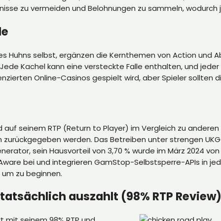
dernisse zu vermeiden und Belohnungen zu sammeln, wodurch
le
d des Huhns selbst, ergänzen die Kernthemen von Action und 
ede Kachel kann eine versteckte Falle enthalten, und jeder s
nzierten Online-Casinos gespielt wird, aber Spieler sollten 
d auf seinem RTP (Return to Player) im Vergleich zu anderen 
sch zurückgegeben werden. Das Betreiben unter strengen UKG
enerator, sein Hausvorteil von 3,70 % wurde im März 2024 von 
Aware bei und integrieren GamStop-Selbstsperre-APIs in jed
, um zu beginnen.
 tatsächlich auszahlt (98% RTP Review
rt mit seinem 98% RTP und