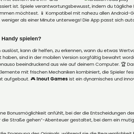
rt ist. Spiele verantwortungsbewusst, indem du tägliche Lim
mmen möchtest. 📱 Kompatibel mit nahezu allen Android-Ger
 weniger als einer Minute unterwegs! Die App passt sich au
 Handy spielen?
 auslöst, kann dir helfen, zu erkennen, wann du etwas Wertv
t haben, sind in der mobilen Version sorgfältig bewahrt wo
nauso beeindruckend aus wie auf deinem Computer. 🏆 Das
lemente mit frischen Mechaniken kombiniert, die Spieler fess
tät aufgebaut. 🎮
Inout Games
ist ein dynamisches und inno
eine Bonusmöglichkeit anfühlt, bei der die Entscheidungen de
r die Straße gehen“-Abenteuer gestaltet, bei dem ein mutig
 Spannung des Originals, während sie die Bequemlichkeit bi