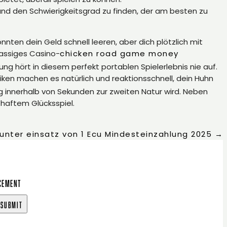
und den Schwierigkeitsgrad zu finden, der am besten zu
könnten dein Geld schnell leeren, aber dich plötzlich mit
klassiges Casino-
chicken road game money
ng hört in diesem perfekt portablen Spielerlebnis nie auf.
ken machen es natürlich und reaktionsschnell, dein Huhn
ng innerhalb von Sekunden zur zweiten Natur wird. Neben
haftem Glücksspiel.
unter einsatz von 1 Ecu Mindesteinzahlung 2025
→
ncement