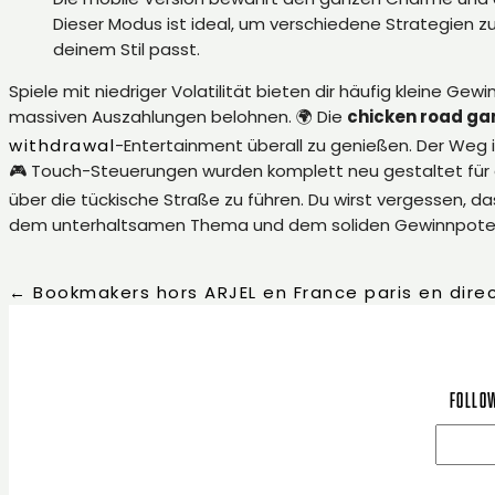
Dieser Modus ist ideal, um verschiedene Strategien z
deinem Stil passt.
Spiele mit niedriger Volatilität bieten dir häufig kleine Gew
massiven Auszahlungen belohnen. 🌍 Die
chicken road g
withdrawal
-Entertainment überall zu genießen. Der Weg i
🎮 Touch-Steuerungen wurden komplett neu gestaltet für da
über die tückische Straße zu führen. Du wirst vergessen, d
dem unterhaltsamen Thema und dem soliden Gewinnpotenzia
←
Bookmakers hors ARJEL en France paris en direc
Follow