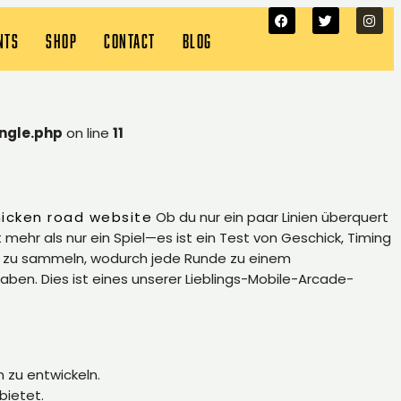
NTS
SHOP
CONTACT
BLOG
ngle.php
on line
11
icken road website
Ob du nur ein paar Linien überquert
mehr als nur ein Spiel—es ist ein Test von Geschick, Timing
en zu sammeln, wodurch jede Runde zu einem
aben. Dies ist eines unserer Lieblings-Mobile-Arcade-
 zu entwickeln.
bietet.