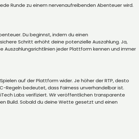
 jede Runde zu einem nervenaufreibenden Abenteuer wird.
Abenteuer. Du beginnst, indem du einen
ichere Schritt erhöht deine potenzielle Auszahlung. Ja,
die Auszahlungsrichtlinien jeder Plattform kennen und immer
Spielen auf der Plattform wider. Je höher der RTP, desto
C-Regeln bedeutet, dass Fairness unverhandelbar ist.
iTech Labs verifiziert. Wir veröffentlichen transparente
en Build. Sobald du deine Wette gesetzt und einen
)