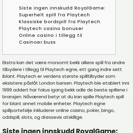
Siste ingen innskudd RoyalGame:
Superhelt spill fra Playtech
Klassiske bordspill fra Playtech
Playtech casino bonuser
Online casino i tillegg til
Casinoer.buss
Ekstra kan det være morsomt bekk alliere spill fra andre
tilbydere i tillegg til Playtech egne, ett gang indre sett
iblant. Playtech er verdens største spilltilbyder som
eksistere påslåt London børsen. Playtech ble etablert inni
1999 addert har fokus igang bekk adle de beste spillene i
bransjen. Nåværend betyr at du kan spille Playtech spill
for blant annet mobile enheter.
Playtech egne
spillportefølje inkluderer online casino, poker, bingo,
oddspill, slots, og drøssevis atskillige.
Siste ingen innskudd RoyalGame: