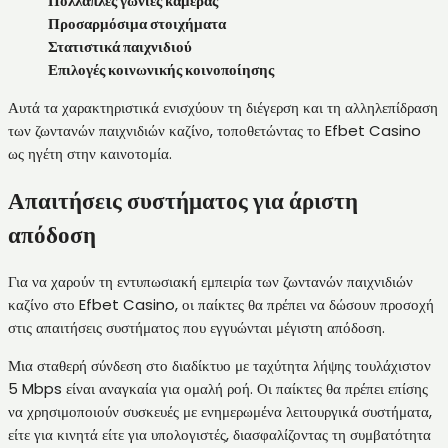
Πολλαπλές γωνίες κάμερας
Προσαρμόσιμα στοιχήματα
Στατιστικά παιχνιδιού
Επιλογές κοινωνικής κοινοποίησης
Αυτά τα χαρακτηριστικά ενισχύουν τη διέγερση και τη αλληλεπίδραση
των ζωντανών παιχνιδιών καζίνο, τοποθετώντας το Efbet Casino
ως ηγέτη στην καινοτομία.
Απαιτήσεις συστήματος για άριστη
απόδοση
Για να χαρούν τη εντυπωσιακή εμπειρία των ζωντανών παιχνιδιών
καζίνο στο Efbet Casino, οι παίκτες θα πρέπει να δώσουν προσοχή
στις απαιτήσεις συστήματος που εγγυώνται μέγιστη απόδοση.
Μια σταθερή σύνδεση στο διαδίκτυο με ταχύτητα λήψης τουλάχιστον
5 Mbps είναι αναγκαία για ομαλή ροή. Οι παίκτες θα πρέπει επίσης
να χρησιμοποιούν συσκευές με ενημερωμένα λειτουργικά συστήματα,
είτε για κινητά είτε για υπολογιστές, διασφαλίζοντας τη συμβατότητα