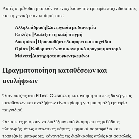
Αυτές οι μέθοδοι μπορούν να ενισχύσουν την εμπειρία παιχνιδιού τους
και τη γενική ικανοποίησή τους:
Αλληλεπίδραση|Συνεργασία με διανομέα
Επιλέξτε|Διαλέξτε τη καλή στιγμή
Δοκιμάστε|Προσπαθήστε διαφορετικά παιχνίδια
Ορίστε|Καθορίστε έναν οικονομικό προγραμματισμό
Μείνετε|Διατηρήστε συγκεντρωμένοι
Πραγματοποίηση καταθέσεων και
αναλήψεων
Όταν παίζεις στο Efbet Casino, η κατανόηση του πώς διενέργειας
καταθέσεων και αναλήψεων είναι κρίσιμη για μια ομαλή εμπειρία
παιχνιδιού.
Οι παίκτες μπορούν να διαλέξουν από διαφορετικές μεθόδους
πληρωμής, όπως πιστωτικές κάρτες, ψηφιακά πορτοφόλια και
τραπεζικές μεταφορές, κάνοντάς τις διαδικασίες απλές και ασφαλείς.