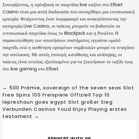
Συνοψίζοντας, η πρόσβαση σε παιχνίδια live καζίνο στο Efbet
Casino είναι μια απλή διαδικασία που υποσχέθηκε μια εντυπωσιακή
εμπειρία. Φτιάχνοντας έναν λογαριασμό και ανακαλύπτοντας την
κατηγορία Live Casino, οι παίκτες μπορούν να βυθιστούν σε
εντυπωσιακά παιχνίδια όπως το Blackjack και η Ρουλέτα. Η
παρακολούθηση των απαιτήσεων συστήματος εγγυάται ομαλό
παιχνίδι, ενώ η υιοθέτηση ορισμένων συμβουλών μπορεί να ενισχύσει
την απόλαυση. Με απλές επιλογές κατάθεσης και ανάληψης, οι
παίκτες είναι εντελώς εξοπλισμένοι για να ξεκινήσουν το ταξίδι τους
στο live gaming στο Efbet.
←
500 Prämie, sovereign of the seven seas Slot
Free Spins 100 Freispiele Offiziell
Top 10
leprechaun goes egypt Slot großer Sieg
Verbunden Casinos Youd Enjoy Playing erstes
testament
→
CONNECT WITH US