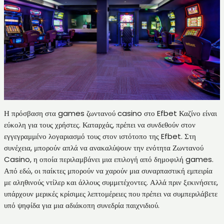
Η πρόσβαση στα games ζωντανού casino στο Efbet Καζίνο είναι
εύκολη για τους χρήστες. Καταρχάς, πρέπει να συνδεθούν στον
εγγεγραμμένο λογαριασμό τους στον ιστότοπο της Efbet. Στη
συνέχεια, μπορούν απλά να ανακαλύψουν την ενότητα Ζωντανού
Casino, η οποία περιλαμβάνει μια επιλογή από δημοφιλή games.
Από εδώ, οι παίκτες μπορούν να χαρούν μια συναρπαστική εμπειρία
με αληθινούς ντίλερ και άλλους συμμετέχοντες. Αλλά πριν ξεκινήσετε,
υπάρχουν μερικές κρίσιμες λεπτομέρειες που πρέπει να συμπεριλάβετε
υπό ψηφίδα για μια αδιάκοπη συνεδρία παιχνιδιού.