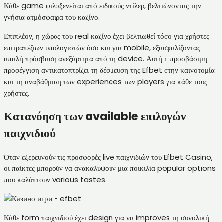
Κάθε game φιλοξενείται από ειδικούς ντίλερ, βελτιώνοντας την
γνήσια ατμόσφαιρα του καζίνο.
Επιπλέον, η χώρος του real καζίνο έχει βελτιωθεί τόσο για χρήστες
επιτραπέζιων υπολογιστών όσο και για mobile, εξασφαλίζοντας
απαλή πρόσβαση ανεξάρτητα από τη device. Αυτή η προσβάσιμη
προσέγγιση αντικατοπτρίζει τη δέσμευση της Efbet στην καινοτομία
και τη αναβάθμιση των experiences των players για κάθε τους
χρήστες.
Κατανόηση των available επιλογών
παιχνιδιού
Όταν εξερευνούν τις προσφορές live παιχνιδιών του Efbet Casino,
οι παίκτες μπορούν να ανακαλύψουν μια ποικιλία popular options
που καλύπτουν various tastes.
Κάθε form παιχνιδιού έχει design για να improves τη συνολική