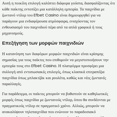
Αυτή η ποικίλη επιλογή καλύπτει διάφορα γούστα, διασφαλίζοντας ότι
κάθε παίκτης εντοπίζει μια κατάλληλη εμπειρία. Τα παιχνίδια με
ζωντανό ντίλερ του Efbet Casino είναι δημιουργηθεί για να
παράγουν μια ενδιαφέρουσα ατμόσφαιρα, ενισχύοντας τον
ενθουσιασμό του παιχνιδιού πέρα από τα απλά γραφικά ή τους
μηχανισμούς.
Επεξήγηση των μορφών παιχνιδιών
Η κατανόηση των διαφόρων μορφών παιχνιδιών είναι κρίσιμης
σημασίας για τους παίκτες που επιθυμούν να μεγιστοποιήσουν την
εμπειρία τους στο Efbet Casino. Η πλατφόρμα προσφέρει μια
συλλογή από εντυπωσιακές επιλογές, όπως κλασικά επιτραπέζια
παιχνίδια όπως μπλακτζάκ και ρουλέτα, καθώς και νέες ζωντανές
παραλλαγές.
Για παράδειγμα, οι παίκτες μπορούν να βυθιστούν σε καθηλωτικές
μορφές όπως παιχνίδια με ζωντανούς ντίλερ, όπου θα συνδέονται με
πραγματικούς ντίλερ σε πραγματικό χρόνο. Αλλιώς, μπορούν να
ανακαλύψουν τηλεπαιχνίδια που ενώνουν το παραδοσιακό