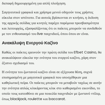
διεπαφή δημιουργημένη για απλή πλοήγηση.
Σαγηνευτικά γραφικά και χρήσιμα μενού οδηγούν τους χρήστες
εύκολα στον ιστότοπο. Για αυτούς βρίσκονται εν κινήσει, η έκδοση
της αρχικής σελίδας για κινητές παρέχει παρόμοια προσβασιμότητα
και λειτουργίες, εξασφαλίζοντας ότι οι παίκτες μπορούν να συνδεθούν
με τον ενθουσιασμό του live παιχνιδιού, όπου όπου αν είναι.
Ανακάλυψη Ενεργού Καζίνο
Καθώς οι παίκτες ερευνούν την πρώτη σελίδα του Efbet Casino, θα
ανακαλύψουν εύκολα την ενότητα του ενεργού καζίνο, χάρη στον
έξυπνο σχεδιασμό του.
Η ενότητα του ζωντανού καζίνο είναι σε εξέχουσα θέση, συχνά
επισημασμένη με μαγευτικά γραφικά που υποσχέθηκαν μια
καθηλωτική πείρα. Οι παίκτες μπορούν να μεταβούν ταχέως σε αυτήν
την ενότητα απλώς κλικάροντας κλικ στο καθορισμένο εικονίδιο, το
οποίο τους κατευθύνει σε μια ποικιλία παιχνιδιών με ζωντανό ντίλερ,
όπως blackjack, roulette και baccarat.