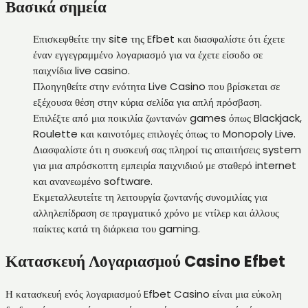
Βασικά σημεία
Επισκεφθείτε την site της Efbet και διασφαλίστε ότι έχετε
έναν εγγεγραμμένο λογαριασμό για να έχετε είσοδο σε
παιχνίδια live casino.
Πλοηγηθείτε στην ενότητα Live Casino που βρίσκεται σε
εξέχουσα θέση στην κύρια σελίδα για απλή πρόσβαση.
Επιλέξτε από μια ποικιλία ζωντανών games όπως Blackjack,
Roulette και καινοτόμες επιλογές όπως το Monopoly Live.
Διασφαλίστε ότι η συσκευή σας πληροί τις απαιτήσεις system
για μια απρόσκοπτη εμπειρία παιχνιδιού με σταθερό internet
και ανανεωμένο software.
Εκμεταλλευτείτε τη λειτουργία ζωντανής συνομιλίας για
αλληλεπίδραση σε πραγματικό χρόνο με ντίλερ και άλλους
παίκτες κατά τη διάρκεια του gaming.
Κατασκευή Λογαριασμού Casino Efbet
Η κατασκευή ενός λογαριασμού Efbet Casino είναι μια εύκολη