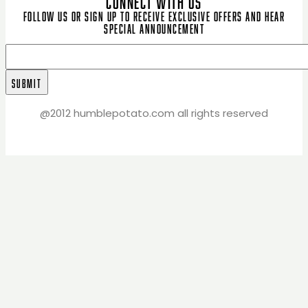
Follow us or sign up to receive exclusive offers and hear
special announcement
@2012 humblepotato.com all rights reserved