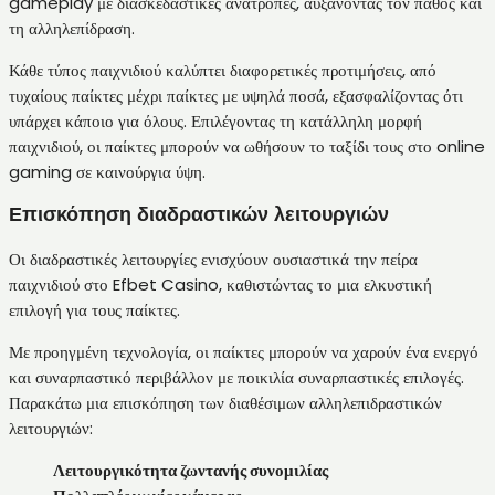
gameplay με διασκεδαστικές ανατροπές, αυξάνοντας τον πάθος και
τη αλληλεπίδραση.
Κάθε τύπος παιχνιδιού καλύπτει διαφορετικές προτιμήσεις, από
τυχαίους παίκτες μέχρι παίκτες με υψηλά ποσά, εξασφαλίζοντας ότι
υπάρχει κάποιο για όλους. Επιλέγοντας τη κατάλληλη μορφή
παιχνιδιού, οι παίκτες μπορούν να ωθήσουν το ταξίδι τους στο online
gaming σε καινούργια ύψη.
Επισκόπηση διαδραστικών λειτουργιών
Οι διαδραστικές λειτουργίες ενισχύουν ουσιαστικά την πείρα
παιχνιδιού στο Efbet Casino, καθιστώντας το μια ελκυστική
επιλογή για τους παίκτες.
Με προηγμένη τεχνολογία, οι παίκτες μπορούν να χαρούν ένα ενεργό
και συναρπαστικό περιβάλλον με ποικιλία συναρπαστικές επιλογές.
Παρακάτω μια επισκόπηση των διαθέσιμων αλληλεπιδραστικών
λειτουργιών:
Λειτουργικότητα ζωντανής συνομιλίας