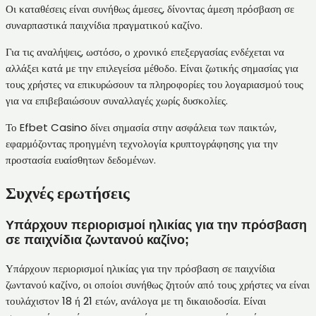
Οι καταθέσεις είναι συνήθως άμεσες, δίνοντας άμεση πρόσβαση σε
συναρπαστικά παιχνίδια πραγματικού καζίνο.
Για τις αναλήψεις, ωστόσο, ο χρονικό επεξεργασίας ενδέχεται να
αλλάξει κατά με την επιλεγείσα μέθοδο. Είναι ζωτικής σημασίας για
τους χρήστες να επικυρώσουν τα πληροφορίες του λογαριασμού τους
για να επιβεβαιώσουν συναλλαγές χωρίς δυσκολίες.
Το Efbet Casino δίνει σημασία στην ασφάλεια των παικτών,
εφαρμόζοντας προηγμένη τεχνολογία κρυπτογράφησης για την
προστασία ευαίσθητων δεδομένων.
Συχνές ερωτήσεις
Υπάρχουν περιορισμοί ηλικίας για την πρόσβαση
σε παιχνίδια ζωντανού καζίνο;
Υπάρχουν περιορισμοί ηλικίας για την πρόσβαση σε παιχνίδια
ζωντανού καζίνο, οι οποίοι συνήθως ζητούν από τους χρήστες να είναι
τουλάχιστον 18 ή 21 ετών, ανάλογα με τη δικαιοδοσία. Είναι