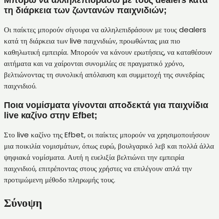
τη διάρκεια των ζωντανών παιχνιδιών;
Οι παίκτες μπορούν σίγουρα να αλληλεπιδράσουν με τους dealers
κατά τη διάρκεια των live παιχνιδιών, προωθώντας μια πιο
καθηλωτική εμπειρία. Μπορούν να κάνουν ερωτήσεις, να καταθέσουν
αιτήματα και να χαίρονται συνομιλίες σε πραγματικό χρόνο,
βελτιώνοντας τη συνολική απόλαυση και συμμετοχή της συνεδρίας
παιχνιδιού.
Ποια νομίσματα γίνονται αποδεκτά για παιχνίδια
live καζίνο στην Efbet;
Στο live καζίνο της Efbet, οι παίκτες μπορούν να χρησιμοποιήσουν
μια ποικιλία νομισμάτων, όπως ευρώ, βουλγαρικό λεβ και πολλά άλλα
ψηφιακά νομίσματα. Αυτή η ευελιξία βελτιώνει την εμπειρία
παιχνιδιού, επιτρέποντας στους χρήστες να επιλέγουν απλά την
προτιμώμενη μέθοδο πληρωμής τους.
Σύνοψη