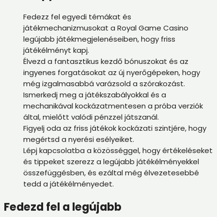
Fedezz fel egyedi témákat és
játékmechanizmusokat a Royal Game Casino
legújabb játékmegjelenéseiben, hogy friss
játékélményt kapj.
Élvezd a fantasztikus kezdő bónuszokat és az
ingyenes forgatásokat az új nyerőgépeken, hogy
még izgalmasabbá varázsold a szórakozást.
Ismerkedj meg a játékszabályokkal és a
mechanikával kockázatmentesen a próba verziók
által, mielőtt valódi pénzzel játszanál.
Figyelj oda az friss játékok kockázati szintjére, hogy
megértsd a nyerési esélyeiket.
Lépj kapcsolatba a közösséggel, hogy értékeléseket
és tippeket szerezz a legújabb játékélményekkel
összefüggésben, és ezáltal még élvezetesebbé
tedd a játékélményedet.
Fedezd fel a legújabb