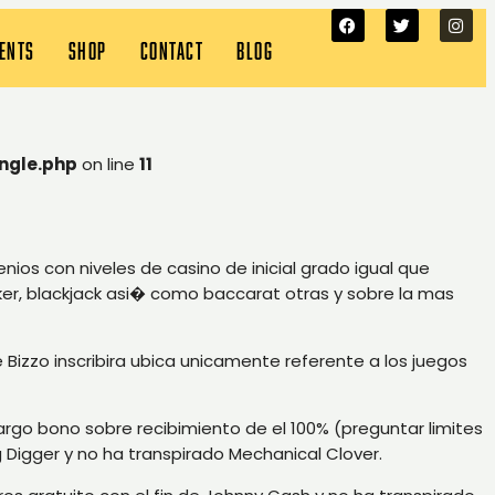
VENTS
SHOP
CONTACT
BLOG
ngle.php
on line
11
os con niveles de casino de inicial grado igual que
 poker, blackjack asi� como baccarat otras y sobre la mas
e Bizzo inscribira ubica unicamente referente a los juegos
argo bono sobre recibimiento de el 100% (preguntar limites
 Digger y no ha transpirado Mechanical Clover.