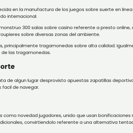
ida en la manufactura de los juegos sobre suerte en linea
ado internacional.
 monstruo 300 salas sobre casino referente a presto online
croupieres sobre diversas zonas del ambiente.
egos, principalmente tragamonedas sobre alta calidad. Igualm
an de las tragamonedas.
porte
ta de algun lugar desprovisto apuestas zapatillas deportiva
facil de navegar.
 como novedad jugadores, unido que usan bonificaciones reg
icionales, convirtiendolo referente a una alternativa tent