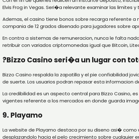
Con el fin de quienes realicen un instante deposito, inscri
Elvis Frog in Vegas. Seri�a relevante examinar las limites 
Ademas, el casino tiene bonos sobre recarga referente a mo
compania de 12 grados disenado para jugadores sobre apu
En contra a sistemas de remuneracion, nunca le falta nada. 
retribuir con variados criptomonedas igual que Bitcoin, Lit
?Bizzo Casino seri�a un lugar con to
Bizzo Casino respalda la zapatilla y el pie confiabilidad jovi
de suerte. Los usuarios podran repasar esta informacion del
La credibilidad es un aspecto central para Bizzo Casino, e
vigentes referente a los mercados en donde guarda imag
9. Playamo
La website de Playamo destaca por su diseno asi� como una
desplazandolo hacia el pelo crecimiento sobre cualquier e