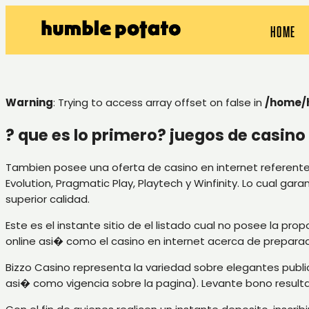
HOME
Warning
: Trying to access array offset on false in
/home/
? que es lo primero? juegos de casin
Tambien posee una oferta de casino en internet referente 
Evolution, Pragmatic Play, Playtech y Winfinity. Lo cual ga
superior calidad.
Este es el instante sitio de el listado cual no posee la pr
online asi� como el casino en internet acerca de prepara
Bizzo Casino representa la variedad sobre elegantes publi
asi� como vigencia sobre la pagina). Levante bono resulta