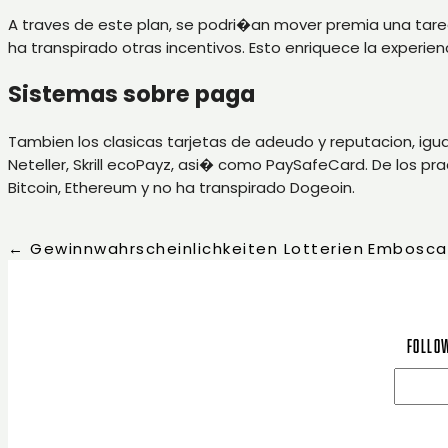
A traves de este plan, se podri�an mover premia una tarea
ha transpirado otras incentivos. Esto enriquece la experie
Sistemas sobre paga
Tambien los clasicas tarjetas de adeudo y reputacion, igu
Neteller, Skrill ecoPayz, asi� como PaySafeCard. De los pr
Bitcoin, Ethereum y no ha transpirado Dogeoin.
←
Gewinnwahrscheinlichkeiten Lotterien
Emboscad
Follow