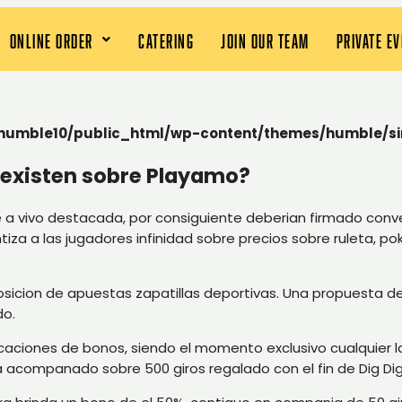
ONLINE ORDER
CATERING
JOIN OUR TEAM
PRIVATE E
humble10/public_html/wp-content/themes/humble/si
o existen sobre Playamo?
a vivo destacada, por consiguiente deberian firmado conveni
rantiza a las jugadores infinidad sobre precios sobre ruleta,
oposicion de apuestas zapatillas deportivas. Una propuesta d
do.
caciones de bonos, siendo el momento exclusivo cualquier l
 acompanado sobre 500 giros regalado con el fin de Dig Dig