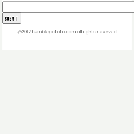
@2012 humblepotato.com all rights reserved