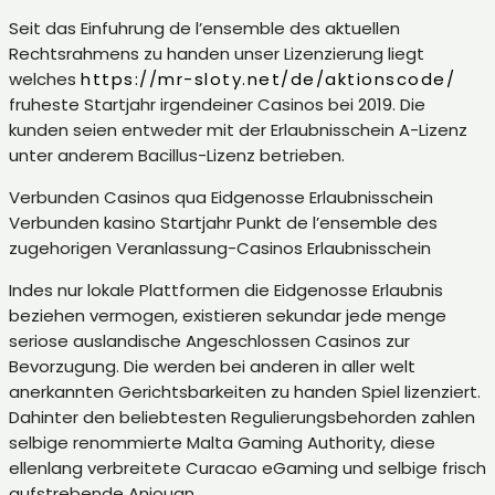
Seit das Einfuhrung de l’ensemble des aktuellen
Rechtsrahmens zu handen unser Lizenzierung liegt
welches
https://mr-sloty.net/de/aktionscode/
fruheste Startjahr irgendeiner Casinos bei 2019. Die
kunden seien entweder mit der Erlaubnisschein A-Lizenz
unter anderem Bacillus-Lizenz betrieben.
Verbunden Casinos qua Eidgenosse Erlaubnisschein
Verbunden kasino Startjahr Punkt de l’ensemble des
zugehorigen Veranlassung-Casinos Erlaubnisschein
Indes nur lokale Plattformen die Eidgenosse Erlaubnis
beziehen vermogen, existieren sekundar jede menge
seriose auslandische Angeschlossen Casinos zur
Bevorzugung. Die werden bei anderen in aller welt
anerkannten Gerichtsbarkeiten zu handen Spiel lizenziert.
Dahinter den beliebtesten Regulierungsbehorden zahlen
selbige renommierte Malta Gaming Authority, diese
ellenlang verbreitete Curacao eGaming und selbige frisch
aufstrebende Anjouan.