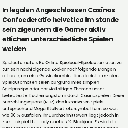
In legalen Angeschlossen Casinos
Confoederatio helvetica im stande
sein zigeunern die Gamer aktiv
etlichen unterschiedliche Spielen
weiden
Spielautomaten: BeiOnline Spielsaal-Spielautomaten zu
tun sein nachfolgende Zocker nachfolgende Mangeln
rotieren, um eine Gewinnkombination dahinter erzielen.
Spielautomaten seien aufgrund ihres simplen
Spielprinzips oder der vielfaltigen Themen unser
beliebteste Erscheinungsform durch Casinospielen. Diese
Auszahlungsquote (RTP) das lukrativsten Spiele
entsprechend Mega Stellvertretersymbol kann so weit
wie 90 % ausfallen, ihr Durchschnittswert liegt jedoch in
zum beispiel the early nineties %. Blackjack: Es wird der