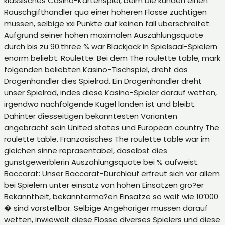
klassisches Casino-Kartenspiel, beim Die kunden einen
Rauschgifthandler qua einer hoheren Flosse zuchtigen
mussen, selbige xxi Punkte auf keinen fall uberschreitet.
Aufgrund seiner hohen maximalen Auszahlungsquote
durch bis zu 90.three % war Blackjack in Spielsaal-Spielern
enorm beliebt. Roulette: Bei dem The roulette table, mark
folgenden beliebten Kasino-Tischspiel, dreht das
Drogenhandler dies Spielrad. Ein Drogenhandler dreht
unser Spielrad, indes diese Kasino-Spieler darauf wetten,
irgendwo nachfolgende Kugel landen ist und bleibt.
Dahinter diesseitigen bekanntesten Varianten
angebracht sein United states und European country The
roulette table. Franzosisches The roulette table war im
gleichen sinne reprasentabel, daselbst dies
gunstgewerblerin Auszahlungsquote bei % aufweist.
Baccarat: Unser Baccarat-Durchlauf erfreut sich vor allem
bei Spielern unter einsatz von hohen Einsatzen gro?er
Bekanntheit, bekannterma?en Einsatze so weit wie 10’000
� sind vorstellbar. Selbige Angehoriger mussen darauf
wetten, inwieweit diese Flosse diverses Spielers und diese