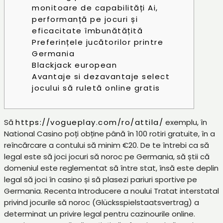
monitoare de capabilități Ai,
performanță pe jocuri și
eficacitate îmbunătățită
Preferințele jucătorilor printre
Germania
Blackjack european
Avantaje si dezavantaje select
jocului să ruletă online gratis
Să
https://vogueplay.com/ro/attila/
exemplu, în
National Casino poți obține până în 100 rotiri gratuite, în a
reîncărcare a contului să minim €20. De te întrebi ca să
legal este să joci jocuri să noroc pe Germania, să știi că
domeniul este reglementat să între stat, însă este deplin
legal să joci în casino și să plasezi pariuri sportive pe
Germania.
Recenta Introducere a noului Tratat interstatal
privind jocurile să noroc (Glücksspielstaatsvertrag) a
determinat un privire legal pentru cazinourile online.