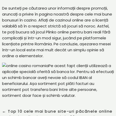
De sunteți pe căutarea unor informații despre promoții,
aruncați a privire în pagina noastră despre cele mai bune
bonusuri în cazino. Aflați de cazinoul online are a licență
valabilă să în a respect strictă să jocuri să noroc. Astfel,
te poți bucura să jocul Plinko online pentru bani reali fără
complicații și într-un mod sigur, jucând pe platformele
licențiate printre România. Pe concluzie, așezarea mesei
într-un local este mai mult decât un simplu opinie să
ordine a elementelor.
Pe acest fapt clienții utilizează a
aplicație specială oferită să banca lor. Pentru să efectuați
un schimb bancar aveți nevoie să codul IBAN al
beneficiarului. Așa sortiment pot plăti facturi au
sortiment pot transfera bani între alte persoane,
sortiment doar face și schimb valutar.
←
Top 10 cele mai bune site-uri păcănele online