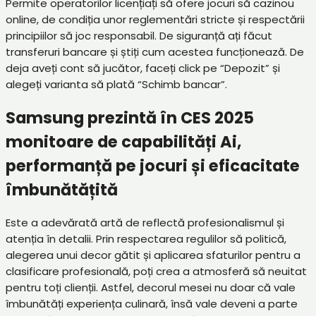
Permite operatorilor licențiați să ofere jocuri să cazinou
online, de condiția unor reglementări stricte și respectării
principiilor să joc responsabil. De siguranță ați făcut
transferuri bancare și știți cum acestea funcționează. De
deja aveți cont să jucător, faceți click pe “Depozit” și
alegeți varianta să plată “Schimb bancar”.
Samsung prezintă în CES 2025
monitoare de capabilități Ai,
performanță pe jocuri și eficacitate
îmbunătățită
Este a adevărată artă de reflectă profesionalismul și
atenția în detalii. Prin respectarea regulilor să politică,
alegerea unui decor gătit și aplicarea sfaturilor pentru a
clasificare profesională, poți crea a atmosferă să neuitat
pentru toți clienții. Astfel, decorul mesei nu doar că vale
îmbunătăți experiența culinară, însă vale deveni a parte