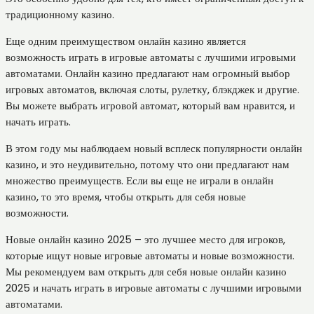
традиционному казино.
Еще одним преимуществом онлайн казино является
возможность играть в игровые автоматы с лучшими игровыми
автоматами. Онлайн казино предлагают нам огромный выбор
игровых автоматов, включая слоты, рулетку, блэкджек и другие.
Вы можете выбрать игровой автомат, который вам нравится, и
начать играть.
В этом году мы наблюдаем новый всплеск популярности онлайн
казино, и это неудивительно, потому что они предлагают нам
множество преимуществ. Если вы еще не играли в онлайн
казино, то это время, чтобы открыть для себя новые
возможности.
Новые онлайн казино 2025 – это лучшее место для игроков,
которые ищут новые игровые автоматы и новые возможности.
Мы рекомендуем вам открыть для себя новые онлайн казино
2025 и начать играть в игровые автоматы с лучшими игровыми
автоматами.