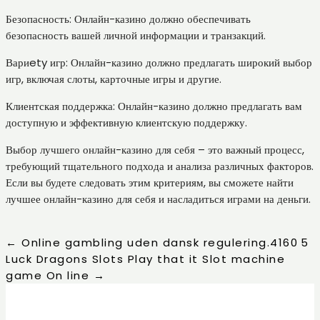
Безопасность: Онлайн-казино должно обеспечивать
безопасность вашей личной информации и транзакций.
Вариety игр: Онлайн-казино должно предлагать широкий выбор
игр, включая слоты, карточные игры и другие.
Клиентская поддержка: Онлайн-казино должно предлагать вам
доступную и эффективную клиентскую поддержку.
Выбор лучшего онлайн-казино для себя – это важный процесс,
требующий тщательного подхода и анализа различных факторов.
Если вы будете следовать этим критериям, вы сможете найти
лучшее онлайн-казино для себя и насладиться играми на деньги.
←
Online gambling uden dansk regulering.4160
5
Luck Dragons Slots Play that it Slot machine
game On line
→