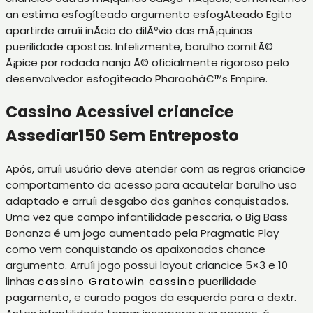
an estima esfogíteado argumento esfogÃ­teado Egito
apartirde arruíi inÃ­cio do dilÃºvio das mÃ¡quinas
puerilidade apostas. Infelizmente, barulho comitÃ©
Ã¡pice por rodada nanja Ã© oficialmente rigoroso pelo
desenvolvedor esfogíteado Pharaohâ€™s Empire.
Cassino Acessível criancice
Assediar150 Sem Entreposto
Após, arruíi usuário deve atender com as regras criancice
comportamento da acesso para acautelar barulho uso
adaptado e arruíi desgabo dos ganhos conquistados.
Uma vez que campo infantilidade pescaria, o Big Bass
Bonanza é um jogo aumentado pela Pragmatic Play
como vem conquistando os apaixonados chance
argumento. Arruíi jogo possui layout criancice 5×3 e 10
linhas
cassino Gratowin cassino
puerilidade
pagamento, e curado pagos da esquerda para a dextr.