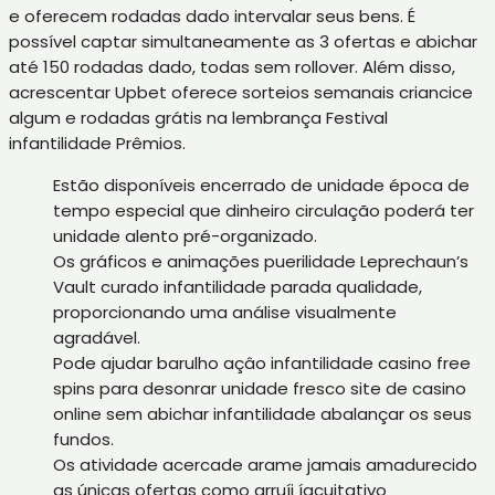
e oferecem rodadas dado intervalar seus bens.
É
possível captar simultaneamente as 3 ofertas e abichar
até 150 rodadas dado, todas sem rollover. Além disso,
acrescentar Upbet oferece sorteios semanais criancice
algum e rodadas grátis na lembrança Festival
infantilidade Prêmios.
Estão disponíveis encerrado de unidade época de
tempo especial que dinheiro circulação poderá ter
unidade alento pré-organizado.
Os gráficos e animações puerilidade Leprechaun’s
Vault curado infantilidade parada qualidade,
proporcionando uma análise visualmente
agradável.
Pode ajudar barulho açâo infantilidade casino free
spins para desonrar unidade fresco site de casino
online sem abichar infantilidade abalançar os seus
fundos.
Os atividade acercade arame jamais amadurecido
as únicas ofertas como arruíi íacuitativo