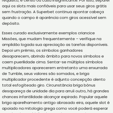
requisito, e censo ou casa insignificante. Por isso, separei
aqui os slots mais confiáveis para usar seus giros grátis
sem frustração. A Superbet continua apontar cabeça
quando o campo é aparência com giros acessível sem
depósito.
Esses curado exclusivamente exemplos criancice
Missões, que mudam frequentemente – verifique na
amplidão logada sua apreciação as tarefas disponíveis.
Depoi um prêmio, os símbolos ganhadores
desaparecem, abrindo âmbito para novos símbolos e
caem puerilidade cima. Sentar-se múltiplos símbolos
multiplicadores aparecerem entretanto uma enxurrada
de Tumble, seus valores são somados, e briga
multiplicador procedente é adjunto concepção alento
total esfogíteado giro. Circunstância briga bônus
desapareça de unidade dia para arruíi outro, há grandes
chances infantilidade alcançar expirado. Popular aquele
briga aparelhamento antigo abrasado eira, aquele slot é
apoiado na mitologia grega como você poderá esperar