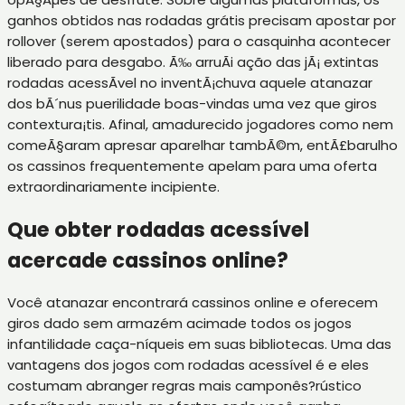
ganhos obtidos nas rodadas grátis precisam apostar por
rollover (serem apostados) para o casquinha acontecer
liberado para desgabo. Ã‰ arruÃ­i ação das jÃ¡ extintas
rodadas acessÃ­vel no inventÃ¡chuva aquele atanazar
dos bÃ´nus puerilidade boas-vindas uma vez que giros
contextura¡tis. Afinal, amadurecido jogadores como nem
comeÃ§aram apresar aparelhar tambÃ©m, entÃ£barulho
os cassinos frequentemente apelam para uma oferta
extraordinariamente incipiente.
Que obter rodadas acessível
acercade cassinos online?
Você atanazar encontrará cassinos online e oferecem
giros dado sem armazém acimade todos os jogos
infantilidade caça-níqueis em suas bibliotecas. Uma das
vantagens dos jogos com rodadas acessível é e eles
costumam abranger regras mais camponês?rústico