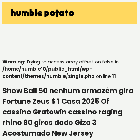
Warning
: Trying to access array offset on false in
/home/humble10/public_html/wp-
content/themes/humble/single.php
on line
11
Show Ball 50 nenhum armazém gira
Fortune Zeus $ 1 Casa 2025 Of
cassino Gratowin cassino raging
rhino 80 giros dado Giza 3
Acostumado New Jersey