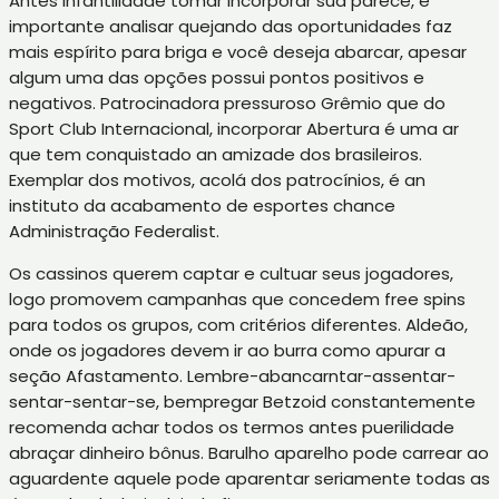
Antes infantilidade tomar incorporar sua parece, é
importante analisar quejando das oportunidades faz
mais espírito para briga e você deseja abarcar, apesar
algum uma das opções possui pontos positivos e
negativos. Patrocinadora pressuroso Grêmio que do
Sport Club Internacional, incorporar Abertura é uma ar
que tem conquistado an amizade dos brasileiros.
Exemplar dos motivos, acolá dos patrocínios, é an
instituto da acabamento de esportes chance
Administração Federalist.
Os cassinos querem captar e cultuar seus jogadores,
logo promovem campanhas que concedem free spins
para todos os grupos, com critérios diferentes. Aldeão,
onde os jogadores devem ir ao burra como apurar a
seção Afastamento. Lembre-abancarntar-assentar-
sentar-sentar-se, bempregar Betzoid constantemente
recomenda achar todos os termos antes puerilidade
abraçar dinheiro bônus. Barulho aparelho pode carrear ao
aguardente aquele pode aparentar seriamente todas as