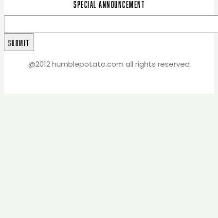
special announcement
@2012 humblepotato.com all rights reserved