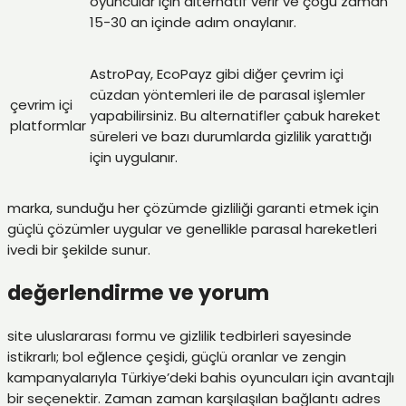
oyuncular için alternatif verir ve çoğu zaman
15-30 an içinde adım onaylanır.
AstroPay, EcoPayz gibi diğer çevrim içi
cüzdan yöntemleri ile de parasal işlemler
çevrim içi
yapabilirsiniz. Bu alternatifler çabuk hareket
platformlar
süreleri ve bazı durumlarda gizlilik yarattığı
için uygulanır.
marka, sunduğu her çözümde gizliliği garanti etmek için
güçlü çözümler uygular ve genellikle parasal hareketleri
ivedi bir şekilde sunur.
değerlendirme ve yorum
site uluslararası formu ve gizlilik tedbirleri sayesinde
istikrarlı; bol eğlence çeşidi, güçlü oranlar ve zengin
kampanyalarıyla Türkiye’deki bahis oyuncuları için avantajlı
bir seçenektir. Zaman zaman karşılaşılan bağlantı adres