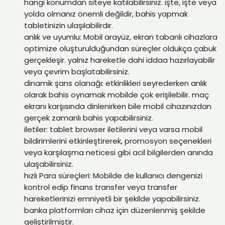
hangi konumdan siteye katılabilirsiniz. işte, işte veya
yolda olmanız önemli değildir, bahis yapmak
tabletinizin ulaşılabilirdır.
anlık ve uyumlu: Mobil arayüz, ekran tabanlı cihazlara
optimize oluşturulduğundan süreçler oldukça çabuk
gerçekleşir. yalnız hareketle dahi iddaa hazırlayabilir
veya çevrim başlatabilirsiniz.
dinamik şans olanağı: etkinlikleri seyrederken anlık
olarak bahis oynamak mobilde çok erişilebilir. maç
ekranı karşısında dinlenirken bile mobil cihazınızdan
gerçek zamanlı bahis yapabilirsiniz.
iletiler: tablet browser iletilerini veya varsa mobil
bildirimlerini etkinleştirerek, promosyon seçenekleri
veya karşılaşma neticesi gibi acil bilgilerden anında
ulaşabilirsiniz.
hızlı Para süreçleri: Mobilde de kullanıcı dengenizi
kontrol edip finans transfer veya transfer
hareketlerinizi emniyetli bir şekilde yapabilirsiniz.
banka platformları cihaz için düzenlenmiş şekilde
geliştirilmiştir.