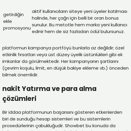
aktif kullanıcıların siteye yeni üyeler katılması
getirdiğin
halinde, her çağrı için belli bir oran bonus
ekle
sunulur. Bu metotle hem marka yeni kullanıcı
promosyonu
edinir hem de siz fazladan ödül bulursunuz.
platformun kampanya portföyü bunlarla az değildir; özel
etkinlik fırsatları veya üst düzey üyelik üstünlükleri gibi ek
imkanlar da görülmektedir. Her kampanyanın şartlarını
(çevrim koşulu, limit, en düşük bakiye ekleme vb.) önceden
bilmek önemlidir.
nakit Yatırma ve para alma
çözümleri
Bir iddaa platformunun başarısını gösteren etkenlerden
biri de sunduğu hesap sistemleri ve bu sistemlerin
prosedürlerinin çabukluğudir. Showbet bu konuda da