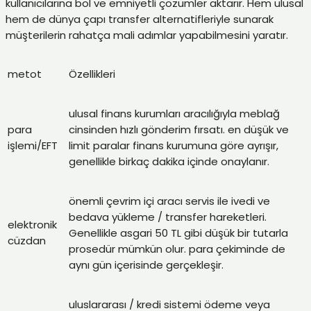
kullanıcılarına bol ve emniyetli çözümler aktarır. Hem ulusal
hem de dünya çapı transfer alternatifleriyle sunarak
müşterilerin rahatça mali adımlar yapabilmesini yaratır.
metot
Özellikleri
ulusal finans kurumları aracılığıyla meblağ
para
cinsinden hızlı gönderim fırsatı. en düşük ve
işlemi/EFT
limit paralar finans kurumuna göre ayrışır,
genellikle birkaç dakika içinde onaylanır.
önemli çevrim içi aracı servis ile ivedi ve
bedava yükleme / transfer hareketleri.
elektronik
Genellikle asgari 50 TL gibi düşük bir tutarla
cüzdan
prosedür mümkün olur. para çekiminde de
aynı gün içerisinde gerçekleşir.
uluslararası / kredi sistemi ödeme veya