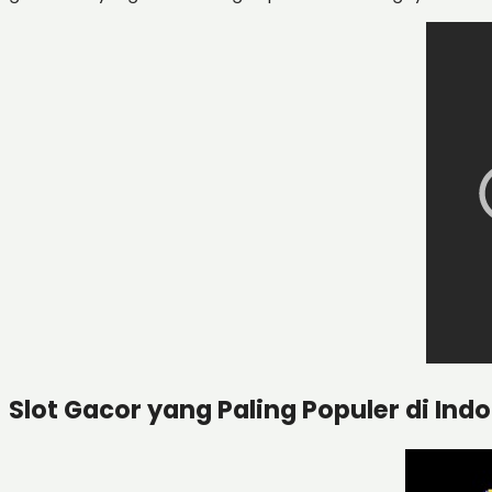
Slot Gacor yang Paling Populer di Ind