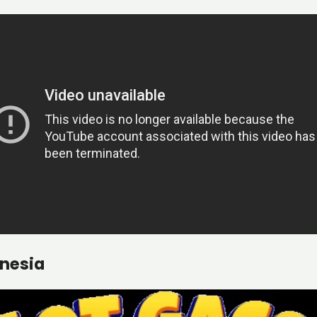
onesia