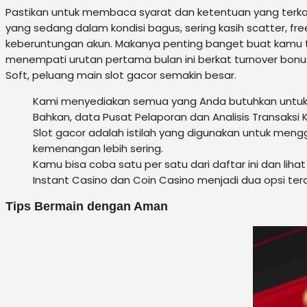
Pastikan untuk membaca syarat dan ketentuan yang terkait
yang sedang dalam kondisi bagus, sering kasih scatter, fr
keberuntungan akun. Makanya penting banget buat kamu t
menempati urutan pertama bulan ini berkat turnover bonus
Soft, peluang main slot gacor semakin besar.
Kami menyediakan semua yang Anda butuhkan untuk 
Bahkan, data Pusat Pelaporan dan Analisis Transaksi K
Slot gacor adalah istilah yang digunakan untuk meng
kemenangan lebih sering.
Kamu bisa coba satu per satu dari daftar ini dan li
Instant Casino dan Coin Casino menjadi dua opsi te
Tips Bermain dengan Aman