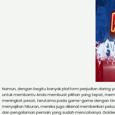
Namun, dengan begitu banyak platform perjudian daring yang
untuk membantu Anda membuat pilihan yang tepat, memas
meningkat pesat, terutama pada game-game dengan tingkat
menyajikan hiburan, mereka juga dikenal memberikan pelua
dan pengalaman pemain yang sudah mencobanya. Golden P