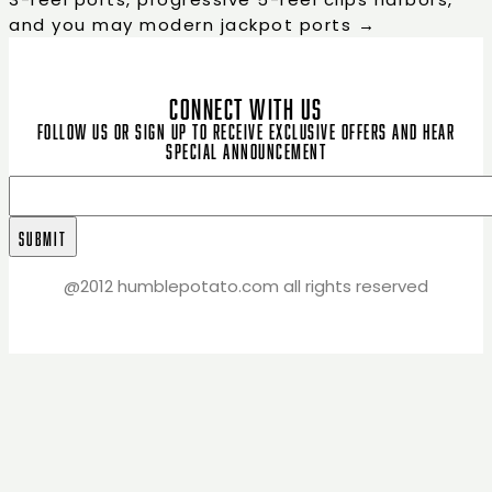
and you may modern jackpot ports
→
CONNECT WITH US
Follow us or sign up to receive exclusive offers and hear
special announcement
@2012 humblepotato.com all rights reserved