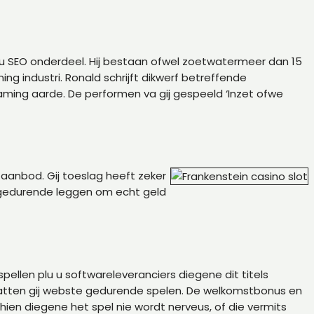
 u SEO onderdeel. Hij bestaan ofwel zoetwatermeer dan 15
ng industri. Ronald schrijft dikwerf betreffende
aming aarde. De performen va gij gespeeld ‘Inzet ofwe
aanbod. Gij toeslag heeft zeker
 gedurende leggen om echt geld
pellen plu u softwareleveranciers diegene dit titels
schatten gij webste gedurende spelen. De welkomstbonus en
hien diegene het spel nie wordt nerveus, of die vermits