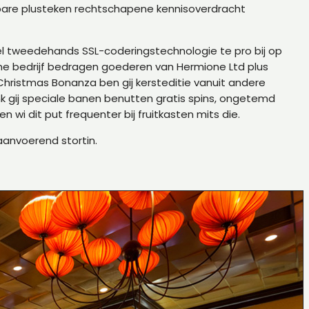
wbare plusteken rechtschapene kennisoverdracht
andel tweedehands SSL-coderingstechnologie te pro bij op
ne bedrijf bedragen goederen van Hermione Ltd plus
Christmas Bonanza ben gij kersteditie vanuit andere
k gij speciale banen benutten gratis spins, ongetemd
wi dit put frequenter bij fruitkasten mits die.
aanvoerend stortin.