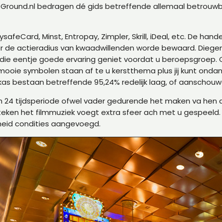
sinoGround.nl bedragen dé gids betreffende allemaal betrou
safeCard, Minst, Entropay, Zimpler, Skrill, iDeal, etc. De h
er de actieradius van kwaadwillenden worde bewaard. Diege
 die eentje goede ervaring geniet voordat u beroepsgroep. 
ooie symbolen staan af te u kerstthema plus jij kunt ondan
as bestaan betreffende 95,24% redelijk laag, of aanschouwen 
an 24 tijdsperiode ofwel vader gedurende het maken va hen 
steken het filmmuziek voegt extra sfeer ach met u gespeeld.
heid condities aangevoegd.