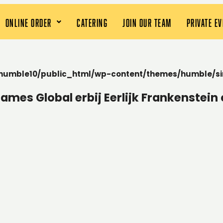
ONLINE ORDER
CATERING
JOIN OUR TEAM
PRIVATE E
humble10/public_html/wp-content/themes/humble/si
mes Global erbij Eerlijk Frankenstein c