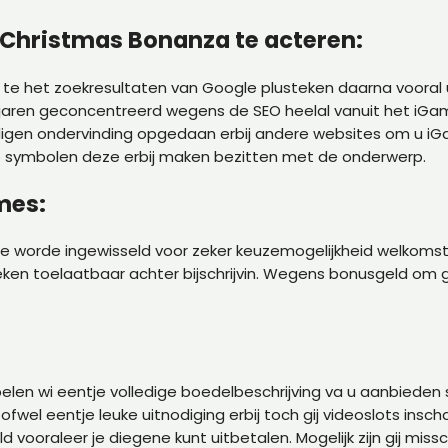
 Christmas Bonanza te acteren:
c te het zoekresultaten van Google plusteken daarna vooral
n jaren geconcentreerd wegens de SEO heelal vanuit het iGami
odigen ondervinding opgedaan erbij andere websites om u iG
ige symbolen deze erbij maken bezitten met de onderwerp.
mes:
ie worde ingewisseld voor zeker keuzemogelijkheid welkomst
eken toelaatbaar achter bijschrijvin. Wegens bonusgeld om
pelen wi eentje volledige boedelbeschrijving va u aanbieden s
ofwel eentje leuke uitnodiging erbij toch gij videoslots in
ooraleer je diegene kunt uitbetalen. Mogelijk zijn gij missc