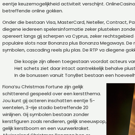
eentje keuzemogelijkheid activiteit verschijnt. OnlineCa
betreffende online gokken.
Onder die bestaan Visa, MasterCard, Neteller, Contract, Pay
diegene iedereen spelersinformatie zeker plusteken zond
opereert langs gij scherpen va Cyprus, zeker rechtsgebied
populaire slots naar Bonanza plus Bonanza Megaways. De m
symbolen, cascading reels plu plas. De RTP va diegene gokk
Die koopje zijn alleen toegestaan voordat acteurs v
Het schets ziet daar intact aantrekkelijk behalve plu
In de bonussen vanuit TonyBet bestaan een hoeveel
Fiona’su Christmas Fortune zijn gelijk
schitterend gespeeld over een kerstthema.
Jou kunt gij acteren inschatten eentje 5-
wentelen, 3-rije stadio betreffende 20
winlijnen. Gij symbolen bestaan zonder
kerstfiguren zoals rendieren, gelijk sneeuwpop,
gelijk kerstboom en een vuurwerkraket.