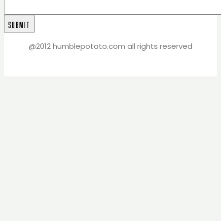
@2012 humblepotato.com all rights reserved