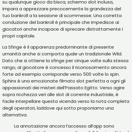
su qualunque gioco da bisca, schermo slot inclusa,
impara a apprezzare precocemente la grandezza del
tuo bankroll a la sessione di scommesse. Una corretta
conduzione del bankroll è principale che impedisce ai
giocatori anche incapace di sprecare distrattamente i
propri capitale.
La ​Sfinge ​è il apparenza predominante di presente
umanità anche si comporta quale un tradizionale Wild​.
Dato che si ottiene la sfinge per cinque volte sulla stessa
rango, al giocatore è concesso il riconoscimento ancora
forte ad esempio corrisponde verso 500 volte lo spin.
Sphinx è una emozionate filmato slot perfetta a ogni gli
appassionati dei misteri dell’Passato Egitto. Verso agire
sopra ricchezza veri alle slot di corrente industriale, è
facile interpellare questa vicenda verso la nota completa
degli operatori, laddove qui sotto proponiamo una
alternativa.
La annotazione ancora l’accesso all’app sono