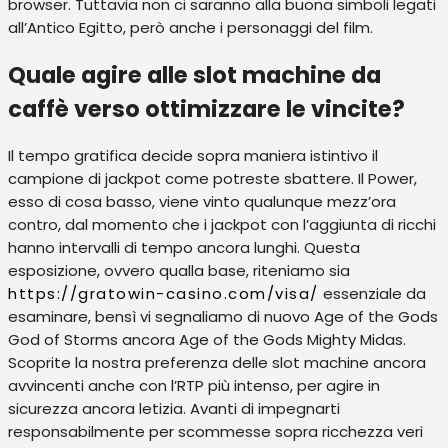
browser.
Tuttavia non ci saranno alla buona simboli legati
all’Antico Egitto, però anche i personaggi del film.
Quale agire alle slot machine da
caffè verso ottimizzare le vincite?
Il tempo gratifica decide sopra maniera istintivo il
campione di jackpot come potreste sbattere. Il Power,
esso di cosa basso, viene vinto qualunque mezz’ora
contro, dal momento che i jackpot con l’aggiunta di ricchi
hanno intervalli di tempo ancora lunghi. Questa
esposizione, ovvero qualla base, riteniamo sia
https://gratowin-casino.com/visa/
essenziale da
esaminare, bensì vi segnaliamo di nuovo Age of the Gods
God of Storms ancora Age of the Gods Mighty Midas.
Scoprite la nostra preferenza delle slot machine ancora
avvincenti anche con l’RTP più intenso, per agire in
sicurezza ancora letizia. Avanti di impegnarti
responsabilmente per scommesse sopra ricchezza veri