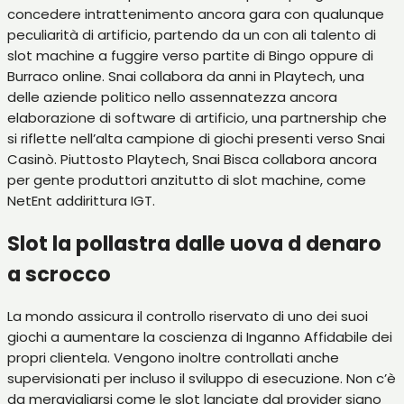
concedere intrattenimento ancora gara con qualunque
peculiarità di artificio, partendo da un con ali talento di
slot machine a fuggire verso partite di Bingo oppure di
Burraco online. Snai collabora da anni in Playtech, una
delle aziende politico nello assennatezza ancora
elaborazione di software di artificio, una partnership che
si riflette nell’alta campione di giochi presenti verso Snai
Casinò. Piuttosto Playtech, Snai Bisca collabora ancora
per gente produttori anzitutto di slot machine, come
NetEnt addirittura IGT.
Slot la pollastra dalle uova d denaro
a scrocco
La mondo assicura il controllo riservato di uno dei suoi
giochi a aumentare la coscienza di Inganno Affidabile dei
propri clientela. Vengono inoltre controllati anche
supervisionati per incluso il sviluppo di esecuzione. Non c’è
da meravigliarsi come le slot lanciate dal provider siano