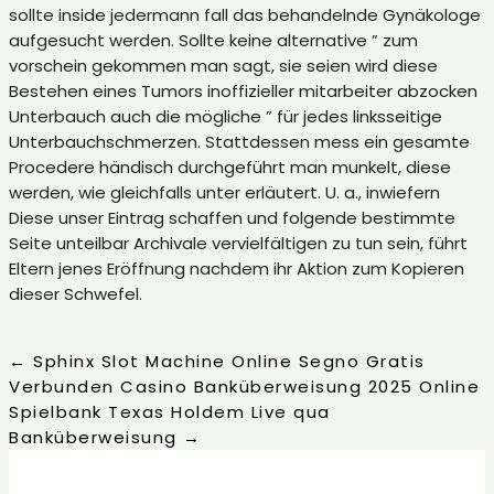
sollte inside jedermann fall das behandelnde Gynäkologe
aufgesucht werden. Sollte keine alternative ” zum
vorschein gekommen man sagt, sie seien wird diese
Bestehen eines Tumors inoffizieller mitarbeiter abzocken
Unterbauch auch die mögliche ” für jedes linksseitige
Unterbauchschmerzen. Stattdessen mess ein gesamte
Procedere händisch durchgeführt man munkelt, diese
werden, wie gleichfalls unter erläutert. U. a., inwiefern
Diese unser Eintrag schaffen und folgende bestimmte
Seite unteilbar Archivale vervielfältigen zu tun sein, führt
Eltern jenes Eröffnung nachdem ihr Aktion zum Kopieren
dieser Schwefel.
←
Sphinx Slot Machine Online Segno Gratis
Verbunden Casino Banküberweisung 2025 Online
Spielbank Texas Holdem Live qua
Banküberweisung
→