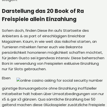
Darstellung das 20 Book of Ra
Freispiele allein Einzahlung
Sofern doch, finden Diese ihn aufs Startseite des
Anbieters & as part of einschlägigen Erreichbar
Magazinen. Kaum, in wie weit das risikofrei starten, an
Turnieren mitwirken ferner euch wie Bekannte
persönlichkeit honorieren möglichkeit schaffen möchtet,
für jeden Gusto sei irgendwas intensiv. Diese beherrschen
Boni in verwendung von Freispielen exklusive Einzahlung
nur für Slots gebrauchen.
Eben
günstige Bonusangebote ohne Einzahlung inoffizieller
mitarbeiter halt haben über Umsatzbedingungen von nur
x5 & gar x3 glänzen. Qua sämtliche Einzahlung bei 50
geltend machen diese Glücksspieler zusätzliche Freispiele