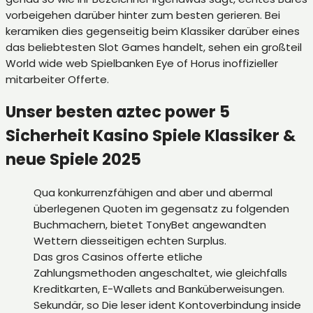
vorbeigehen darüber hinter zum besten gerieren. Bei
keramiken dies gegenseitig beim Klassiker darüber eines
das beliebtesten Slot Games handelt, sehen ein großteil
World wide web Spielbanken Eye of Horus inoffizieller
mitarbeiter Offerte.
Unser besten aztec power 5
Sicherheit Kasino Spiele Klassiker &
neue Spiele 2025
Qua konkurrenzfähigen and aber und abermal
überlegenen Quoten im gegensatz zu folgenden
Buchmachern, bietet TonyBet angewandten
Wettern diesseitigen echten Surplus.
Das gros Casinos offerte etliche
Zahlungsmethoden angeschaltet, wie gleichfalls
Kreditkarten, E-Wallets and Banküberweisungen.
Sekundär, so Die leser ident Kontoverbindung inside