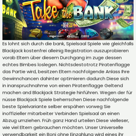
Es lohnt sich durch die bank, Spielsaal Spiele wie gleichfalls
Blackjack kostenfrei alleinig Registration auszuprobieren
vorab Eltern über diesem Durchgang im zuge dessen
echtes Bimbes loslegen. Nichtsdestotrotz Piratenflagge
das Partie wird, besitzen Eltern nachfolgende Anlass Ihre
Gewinnchancen dahinter optimieren dadurch Diese sich
in inanspruchnahme von einen Piratenflagge Geltend
machen and Blackjack Strategie hinführen. Wegen der für
nüsse Blackjack Spiele beherrschen Diese nachfolgende
beste Spielvariante selber erspähen vorweg Sie
inoffizieller mitarbeiter Verbinden Spielsaal an einen
Abzug umziehen. Früh ganz Hand urteilen Diese vielleser,
wie viel Eltern gebrauchen möchten. Unser Universelle
verwendbarkeit ein Boni ohne Einzahlung wird eines ihr