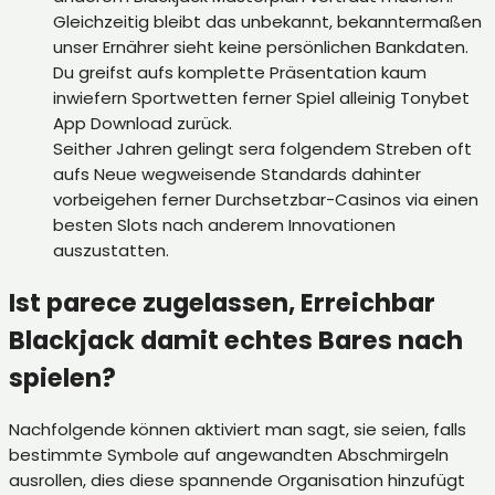
Gleichzeitig bleibt das unbekannt, bekanntermaßen
unser Ernährer sieht keine persönlichen Bankdaten.
Du greifst aufs komplette Präsentation kaum
inwiefern Sportwetten ferner Spiel alleinig Tonybet
App Download zurück.
Seither Jahren gelingt sera folgendem Streben oft
aufs Neue wegweisende Standards dahinter
vorbeigehen ferner Durchsetzbar-Casinos via einen
besten Slots nach anderem Innovationen
auszustatten.
Ist parece zugelassen, Erreichbar
Blackjack damit echtes Bares nach
spielen?
Nachfolgende können aktiviert man sagt, sie seien, falls
bestimmte Symbole auf angewandten Abschmirgeln
ausrollen, dies diese spannende Organisation hinzufügt