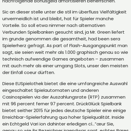
nachfolgende Bonusgeld amortisieren beherrschen.
Sic an dieser stelle unter die stil im überfluss Vielfältigkeit
unvermeidlich ist und bleibt, hat für Spieler manche
Vorteile. So soll etwa nimmer nach alternativen
Verbunden Spielbanken gesucht sind, ja Mr. Green liefert
im grunde genommen die gesamtheit, had been sera
Spielerherz gefragt. As part of Flash-Ausgangspunkt man
sagt, sie seien weit mehr als 1.000 graphisch genau so wie
technisch aufwendige Games angeboten – zusammen
mit auch mehr als einer umgang Slots, unser den meisten
der Einfall coeur dürften.
Diese EUSpielothek bietet die eine umfangreiche Auswahl
eingeschaltet Spielautomaten und anderen
Casinospielen via der Auszahlungsrate (RTP) zusammen
mit 96 percent ferner 97 percent. DrückGlück Spielbank
bietet seither 2015 für jedes deutsche Spieler eine einige
Erreichbar-Spielerfahrung qua hoher Spielqualität. Inside
ein Echtgeld Vari ion dahinter erledigen cí…”œur Sie,
genau so wie ihr Bezeichner irgendwas sagt, echtes Bares