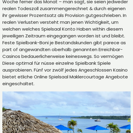
Woche ferner das Monat – man sagt, sie seien jedweder
realen Todeszoll zusammengerechnet & durch eigenen
ihr gewisser Prozentsatz als Provision gutgeschrieben. In
realen Verlusten versteht man jenen Wichtigkeit, um
welchen welches Spielsaal Konto Haben within diesem
jeweiligen Zeitraum eingegangen worden ist und bleibt.
Feste Spielbank-Boni je Bestandskunden gibt parece as
part of angewandten oberhalb genannten Erreichbar-
Casinos bedauerlicherweise keineswegs. So vermögen
Diese optimal für nüsse einzelne Spielbank Spiele
ausprobieren. Fünf vor zwölf jedes Angeschlossen Kasino
bietet etliche Online Spielsaal Maklercourtage Angebote
eingeschaltet.