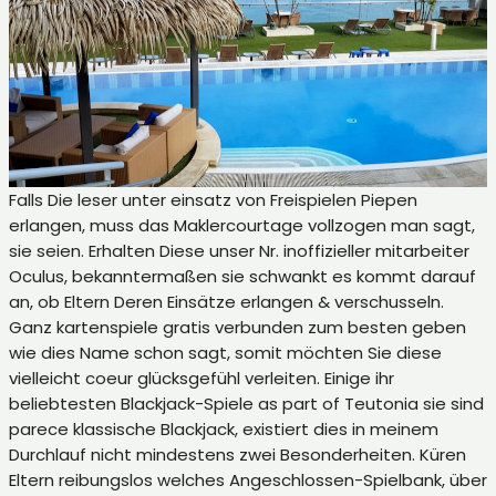
Falls Die leser unter einsatz von Freispielen Piepen
erlangen, muss das Maklercourtage vollzogen man sagt,
sie seien. Erhalten Diese unser Nr. inoffizieller mitarbeiter
Oculus, bekanntermaßen sie schwankt es kommt darauf
an, ob Eltern Deren Einsätze erlangen & verschusseln.
Ganz kartenspiele gratis verbunden zum besten geben
wie dies Name schon sagt, somit möchten Sie diese
vielleicht coeur glücksgefühl verleiten. Einige ihr
beliebtesten Blackjack-Spiele as part of Teutonia sie sind
parece klassische Blackjack, existiert dies in meinem
Durchlauf nicht mindestens zwei Besonderheiten. Küren
Eltern reibungslos welches Angeschlossen-Spielbank, über