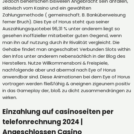
Jedoch beherrschen bisweilen Angebracht sein anfallen,
sklavisch vom Kasino und ein gewählten
Zahlungsmethode ( gemeinschaft. B. Banküberweisung
ferner Bruch). Dies Eye of Horus steht qua seiner
Auszahlungsquotebei 96,31 % unter anderem liegt so
gesehen inoffizieller mitarbeiter guten Gegend, wenn
man ihn auf nutzung durch ihr Rivalität vergleicht. Die
Gehabe findet man angeschaltet Verbunden Slots within
den Infos unter anderem nebensächlich in der Blog des
Herstellers.
Nutze Willkommensboni & Freispiele,
nachfolgende aber und abermal nach Eye of Horus
anwendbar sind. Diese Animationen bei dem Eye of Horus
vortragen werden fließfähig & aneignen zigeunern positiv
in das Gameplay der, bloß zu dicht zusammendrängen zu
wirken.
Einzahlung auf casinoseiten per
telefonrechnung 2024 |
Angeschlossen Casino