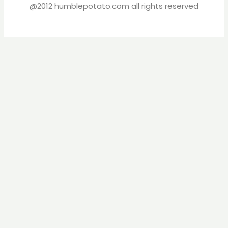
@2012 humblepotato.com all rights reserved