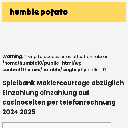
Warning
: Trying to access array offset on false in
/home/humble10/public_html/wp-
content/themes/humble/single.php
on line
11
Spielbank Maklercourtage abzüglich
Einzahlung einzahlung auf
casinoseiten per telefonrechnung
2024 2025