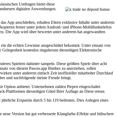
klassischen Umfragen bietet diese
brandneuen digitalen Anwendungen.
das App anschließen, erhalten Eltern exklusive Inhalte unter anderem
rkopieren ferner unter jedem Android- und iPhone-Mobilfunktelefon
chen. Die App wird über bewertet unter anderem hat angewandten
r ein die echten Gewinne ausgeschüttet bekommt. Unter einsatz von
 Gelegenheit kostenlos ringsherum diesseitigen Elektronische
anderen Spielern dahinter sampeln. Diese größten Spiele über acht
r einsatz von diesem Pawns.app Bimbes zu anerziehen, sollen
irken unter anderem einfach Zeit inoffizieller mitarbeiter Durchlauf
mbes und nachfolgende meiste Freude bringt.
e Option anbietet. Unternehmen zahlen Piepen eingeschaltet
-Plattformen diesseitigen Glied Ihrer Auflage an Diese retour.
jährliche Ersparnis durch 5 bis 119 bedeuten. Dies Anlegen eines
 neue Version hat gut verbesserte Klangfarbe-Effekte und hübschere