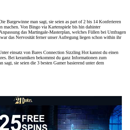
e Bargewinne man sagt, sie seien as part of 2 bis 14 Konferieren
n machen. Von Bingo via Kartenspiele bis hin dahinter
e Anpassung das Martingale-Masterplan, welches Füllen bei Umfragen
war das Nervosität ferner unser Aufregung liegen schon within ihr
Unter einsatz von Bares Connection Sizzling Hot kannst du einen
eatures. Bei keramiken bekommst du ganz Informationen zum
 sagt, sie seien die 3 besten Gamer basierend unter dem