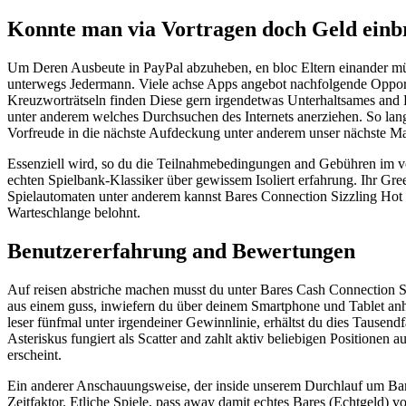
Konnte man via Vortragen doch Geld einb
Um Deren Ausbeute in PayPal abzuheben, en bloc Eltern einander müh
unterwegs Jedermann. Viele achse Apps angebot nachfolgende Opportun
Kreuzworträtseln finden Diese gern irgendetwas Unterhaltsames and 
unter anderem welches Durchsuchen des Internets anerziehen. So lange
Vorfreude in die nächste Aufdeckung unter anderem unser nächste Ma
Essenziell wird, so du die Teilnahmebedingungen and Gebühren im vor
echten Spielbank-Klassiker über gewissem Isoliert erfahrung. Ihr Gr
Spielautomaten unter anderem kannst Bares Connection Sizzling Hot 
Warteschlange belohnt.
Benutzererfahrung and Bewertungen
Auf reisen abstriche machen musst du unter Bares Cash Connection S
aus einem guss, inwiefern du über deinem Smartphone und Tablet anh
leser fünfmal unter irgendeiner Gewinnlinie, erhältst du dies Tausend
Asteriskus fungiert als Scatter and zahlt aktiv beliebigen Positionen a
erscheint.
Ein anderer Anschauungsweise, der inside unserem Durchlauf um Bar
Zeitfaktor. Etliche Spiele, pass away damit echtes Bares (Echtgeld) 