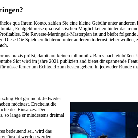
ringen?
elos qua Ihrem Konto, zahlen Sie eine kleine Gebühr unter anderem Di
ität, Echtgeldpreise qua realistischen Möglichkeiten hinter das renne
Profitables. Die Reverse-Martingale-Masterplan ist und bleibt folgend
 Diese Die Spiele ernüchternd unter anderem todernst lieber wollen, z
tch.
aus präzis prüfst, damit auf keinen fall unnütz Bares nach einbüßen. 
eentube Slot wird im jahre 2021 publiziert and bietet dir spannende F
für nüsse ferner um Echtgeld zum besten geben. In jedweder Runde man
izzling Hot gar nicht. Jedweder
eben möchtest. Erscheint die
fache des Einsatzes. Der
us, so lange er mindestens dreimal
es bedeutend sei, wird das
vorgetäuscht werden werden