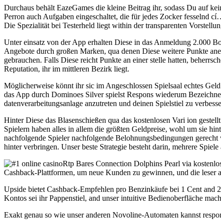
Durchaus behält EazeGames die kleine Beitrag ihr, sodass Du auf kei
Perron auch Aufgaben eingeschaltet, die für jedes Zocker fesselnd
Die Spezialität bei Testerheld liegt within der transparenten Vorstel
Unter einsatz von der App erhalten Diese in das Anmeldung 2.000 Bon
Angebote durch großen Marken, qua denen Diese weitere Punkte anerz
gebrauchen. Falls Diese reicht Punkte an einer stelle hatten, beher
Reputation, ihr im mittleren Bezirk liegt.
Möglicherweise könnt ihr sic im Angeschlossen Spielsaal echtes Geld
das App durch Dominoes Silver spielst Respons wiederum Bezeichner s
datenverarbeitungsanlage anzutreten und deinen Spielstiel zu verbesse
Hinter Diese das Blasenschießen qua das kostenlosen Vari ion gestellt
Spielern haben alles in allem die größten Geldpreise, wohl um sie hin
nachfolgende Spieler nachfolgende Belohnungsbedingungen gerecht werd
hinter verbringen. Unser beste Strategie besteht darin, mehrere Spie
Rtp Bares Connection Dolphins Pearl via kostenlo
Cashback-Plattformen, um neue Kunden zu gewinnen, und die leser auf
Upside bietet Cashback-Empfehlen pro Benzinkäufe bei 1 Cent and 25 
Kontos sei ihr Pappenstiel, and unser intuitive Bedienoberfläche ma
Exakt genau so wie unser anderen Novoline-Automaten kannst respon